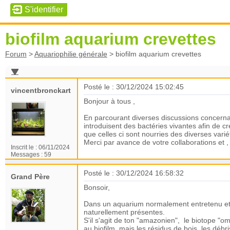
biofilm aquarium crevettes
Forum
>
Aquariophilie générale
>
biofilm aquarium crevettes
Posté le : 30/12/2024 15:02:45
vincentbronckart
Bonjour à tous ,
En parcourant diverses discussions concerna
introduisent des bactéries vivantes afin de c
que celles ci sont nourries des diverses varié
Merci par avance de votre collaborations et 
Inscrit le :
06/11/2024
Messages :
59
Posté le : 30/12/2024 16:58:32
Grand Père
Bonsoir,
Dans un aquarium normalement entretenu et s
naturellement présentes.
S'il s'agit de ton "amazonien", le biotope "om
au biofilm, mais les résidus de bois, les déb