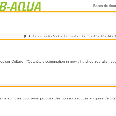
Bases de don
-
-
-
-
-
-
-
-
-
-
11
-
-
-
-
1
2
3
4
5
6
7
8
9
10
12
13
14
ces sur
Culture
: "
Quantity discrimination in newly hatched zebrafish sug
oraine épinglée pour avoir proposé des poissons rouges en guise de lots