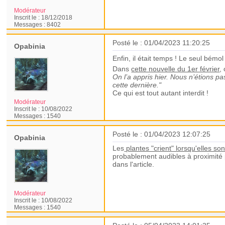
Modérateur
Inscrit le :
18/12/2018
Messages :
8402
Posté le : 01/04/2023 11:20:25
Opabinia
Enfin, il était temps ! Le seul bém
Dans
cette nouvelle du 1er février
,
On l’a appris hier. Nous n’étions pas
cette dernière."
Ce qui est tout autant interdit !
Modérateur
Inscrit le :
10/08/2022
Messages :
1540
Posté le : 01/04/2023 12:07:25
Opabinia
Les
plantes "crient" lorsqu'elles so
probablement audibles à proximité 
dans l'article.
Modérateur
Inscrit le :
10/08/2022
Messages :
1540