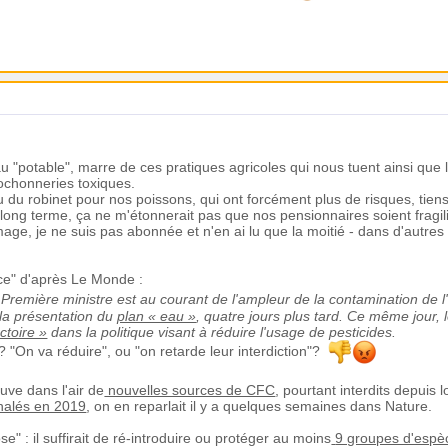
'eau "potable", marre de ces pratiques agricoles qui nous tuent ainsi que
s cochonneries toxiques.
u robinet pour nos poissons, qui ont forcément plus de risques, tiens 
 long terme, ça ne m'étonnerait pas que nos pensionnaires soient fragi
ge, je ne suis pas abonnée et n'en ai lu que la moitié - dans d'autres 
sace" d'après Le Monde :
la Première ministre est au courant de l'ampleur de la contamination de
 la présentation du
plan « eau »
, quatre jours plus tard. Ce même jour, l
ctoire »
dans la politique visant à réduire l'usage de pesticides.
? "On va réduire", ou "on retarde leur interdiction"?
uve dans l'air de
nouvelles sources de CFC
, pourtant interdits depuis
nalés en 2019
, on en reparlait il y a quelques semaines dans Nature.
e" : il suffirait de ré-introduire ou protéger au moins
9 groupes d'espè