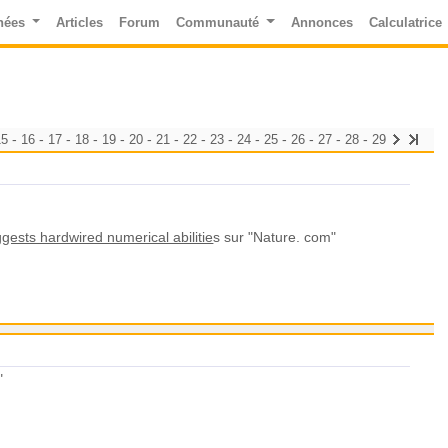
nées
Articles
Forum
Communauté
Annonces
Calculatrice
-
-
-
-
-
-
-
-
-
-
-
-
-
-
15
16
17
18
19
20
21
22
23
24
25
26
27
28
29
gests hardwired numerical abilitie
s sur "Nature. com"
"