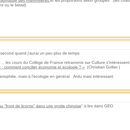
biomasse des mammifères
et les proportions selon groupes (les chat
s ou le bétail)
 le second quand j'aurai un peu plus de temps.
j ... les cours du Collège de France retransmis sur Culture s'intéressen
e : comment concilier économie et écologie ? »
(
Christian Gollier.)
uariophilie, mais à l'écologie en général. Ardu mais intéressant.
 "front de licorne" dans une grotte chinoise
" à lire dans GEO