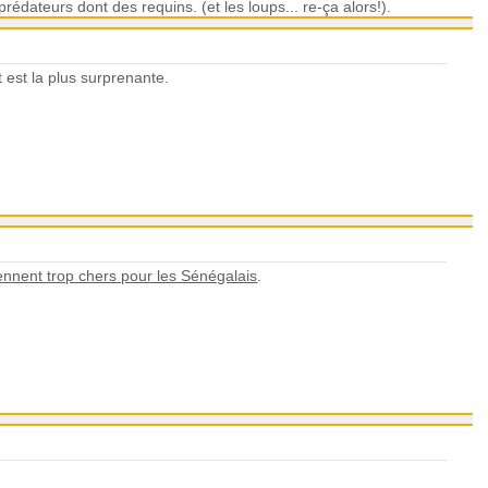
édateurs dont des requins. (et les loups... re-ça alors!).
t est la plus surprenante.
iennent trop chers pour les Sénégalais
.