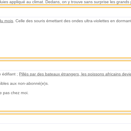
ies appliqué au climat. Dedans, on y trouve sans surprise les grands pr
du mois
. Celle des souris émettant des ondes ultra-violettes en dorman
édifiant ;
Pillés par des bateaux étrangers, les poissons africains dev
ssibles aux non-abonné(e)s.
ne pas chez moi.