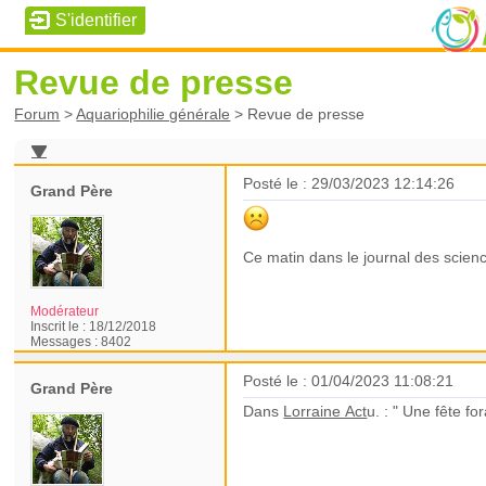
Revue de presse
Forum
>
Aquariophilie générale
>
Revue de presse
Posté le : 29/03/2023 12:14:26
Grand Père
Ce matin dans le journal des scien
Modérateur
Inscrit le :
18/12/2018
Messages :
8402
Posté le : 01/04/2023 11:08:21
Grand Père
Dans
Lorraine Act
u. : " Une fête f