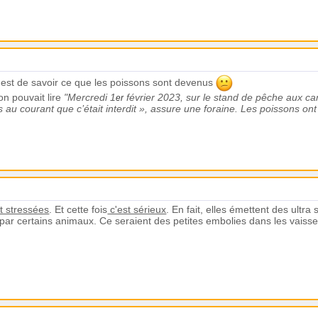
ol est de savoir ce que les poissons sont devenus
 on pouvait lire
"Mercredi 1
février 2023, sur le stand de pêche aux ca
er
 au courant que c’était interdit »,
assure une foraine. Les poissons ont 
nt stressées
. Et cette fois
c'est sérieux
. En fait, elles émettent des ultr
par certains animaux. Ce seraient des petites embolies dans les vaissea