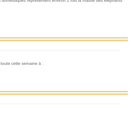
s domestiques représentent environ 2 fois la masse des éléphants
t toute cette semaine à :