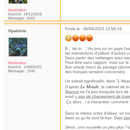
Modérateur
Inscrit le :
18/12/2018
Messages :
8402
Posté le : 06/04/2023 13:56:19
Opabinia
B... de m... ! Au prix où on paye l
les interdictions d'utiliser d'autre
Sans parler des mélanges avec eau d
Peut-être sans rapport, mais sur le
Modérateur
Bon article merci du partage (domma
Inscrit le :
10/08/2022
Messages :
1540
des français seraient concernés).
Un extrait significatifs, dans "L'Al
Le Monde
D'après
, le cabinet de 
Macron
ne l'a pas évoquée lors de
avait
« pas de changement de traje
Ça alors...! à interpréter comment 
Dans le même ordre d'idées, on tro
étant ce qu'ils sont là-bas. Déjà
sig
Sinon, une nouvelle un peu plus "ros