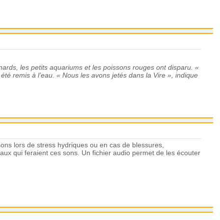
nards, les petits aquariums et les poissons rouges ont disparu.
«
été remis à l’eau.
« Nous les avons jetés dans la Vire »,
indique
a sons lors de stress hydriques ou en cas de blessures,
ux qui feraient ces sons. Un fichier audio permet de les écouter