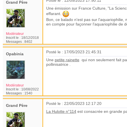
Posté le : 12/05/2023 17:50:11
Grand Père
Une émission sur France Culture, "La Scien
effarant.
Bon, ce balado n'est pas sur l'aquariophilie,
en compte pour façonner l'aquariophilie de 
Modérateur
Inscrit le :
18/12/2018
Messages :
8402
Posté le : 17/05/2023 21:45:31
Opabinia
Une
petite rainette
qui non seulement fait par
pollinisatrice .
Modérateur
Inscrit le :
10/08/2022
Messages :
1540
Posté le : 22/05/2023 12:17:20
Grand Père
La Hulotte n°114
est consacrée en grande pa