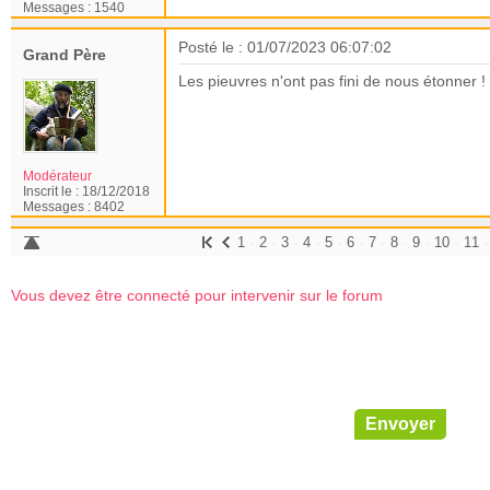
Messages :
1540
Posté le : 01/07/2023 06:07:02
Grand Père
Les pieuvres n'ont pas fini de nous étonner !
Modérateur
Inscrit le :
18/12/2018
Messages :
8402
-
-
-
-
-
-
-
-
-
-
1
2
3
4
5
6
7
8
9
10
11
Vous devez être connecté pour intervenir sur le forum