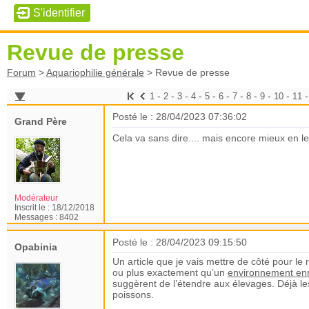
Revue de presse
Forum
>
Aquariophilie générale
>
Revue de presse
-
-
-
-
-
-
-
-
-
-
1
2
3
4
5
6
7
8
9
10
11
Posté le : 28/04/2023 07:36:02
Grand Père
Cela va sans dire.... mais encore mieux en le
Modérateur
Inscrit le :
18/12/2018
Messages :
8402
Posté le : 28/04/2023 09:15:50
Opabinia
Un article que je vais mettre de côté pour le
ou plus exactement qu’un
environnement enr
suggèrent de l’étendre aux élevages. Déjà les
poissons.