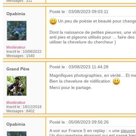
Messages :
311
Posté le : 03/08/2023 09:03:11
Opabinia
Un peu de poésie et beauté pour changer
Dont la naissance de petites pieuvres, une vi
anti pies et pigeons utilisés pour … faire des 
utiliser la chevelure du chercheur
)
Modérateur
Inscrit le :
10/08/2022
Messages :
1540
Posté le : 03/08/2023 11:44:28
Grand Père
Magnifiques photographies, en vérité...
Et me
Bien la chevelure de nidification.
Merci pour le partage.
Modérateur
Inscrit le :
18/12/2018
Messages :
8402
Posté le : 05/08/2023 09:56:26
Opabinia
A voir sur France 5 en replay : « une
pieuvre
Un documentaire étonnant qui est passé hier , 