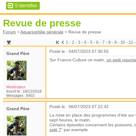
Revue de presse
Forum
>
Aquariophilie générale
>
Revue de presse
-
-
-
-
-
-
-
-
-
-
1
2
3
4
5
6
7
8
9
10
11
Posté le : 04/07/2023 07:30:55
Grand Père
Sur France-Culture ce matin,
un petit report
Modérateur
Inscrit le :
18/12/2018
Messages :
8402
Posté le : 06/07/2023 07:22:42
Grand Père
La mise en place des programmes d'été sur C
sept heures, le matin.
Certains épisodes concernent les poisson
salé ?
" par exemple.