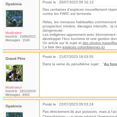
Posté le : 20/07/2023 09:16:13
Opabinia
Des centaines d’espèces nouvellement répert
contre les FARC est terminée.
Hélas, les menaces habituelles commencent 
prospection minière, élevages intensifs…la ré
dangereuse.
Modérateur
Les indigènes apprennent avec étonnement que
Inscrit le :
10/08/2022
développer l’éco tourisme et une gestion dura
Messages :
1540
Un article sur le sujet et
des photos magnifiq
La liste des
espèces colombiennes ici
Posté le : 21/07/2023 18:03:55
Grand Père
Dans la veine du pénultième sujet : "
Au fon
Modérateur
Inscrit le :
18/12/2018
Messages :
8402
Posté le : 22/07/2023 09:03:24
Opabinia
Pas directement lié aux poissons, mais à l’ac
Oppenheimer » un
texte relatant l’événemen