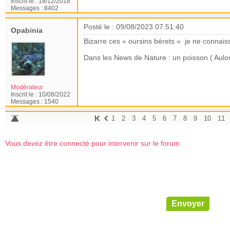
Inscrit le :
18/12/2018
Messages :
8402
Posté le : 09/08/2023 07:51:40
Opabinia
Bizarre ces « oursins bérets « je ne connais
Dans les News de Nature : un poisson ( Aulos
Modérateur
Inscrit le :
10/08/2022
Messages :
1540
-
-
-
-
-
-
-
-
-
-
1
2
3
4
5
6
7
8
9
10
11
Vous devez être connecté pour intervenir sur le forum