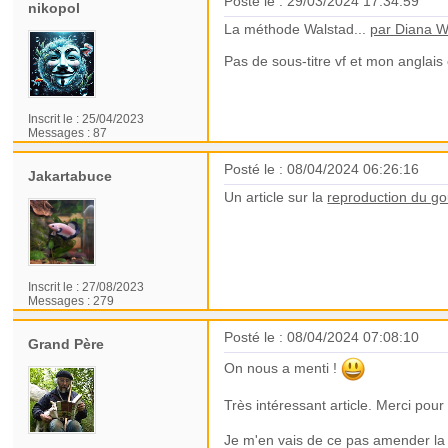
Posté le : 29/03/2024 17:34:59
nikopol
La méthode Walstad...
par Diana W
Pas de sous-titre vf et mon anglais 
Inscrit le :
25/04/2023
Messages :
87
Posté le : 08/04/2024 06:26:16
Jakartabuce
Un article sur la
reproduction du go
Inscrit le :
27/08/2023
Messages :
279
Posté le : 08/04/2024 07:08:10
Grand Père
On nous a menti !
Très intéressant article. Merci pour 
Je m'en vais de ce pas amender la