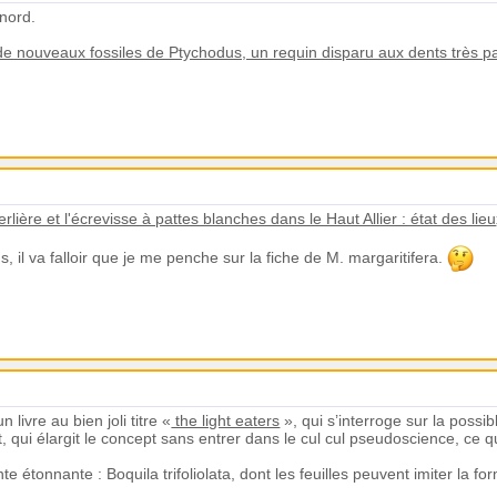
e nord.
e nouveaux fossiles de Ptychodus, un requin disparu aux dents très par
rlière et l'écrevisse à pattes blanches dans le Haut Allier : état des lieu
s, il va falloir que je me penche sur la fiche de M. margaritifera.
livre au bien joli titre «
the light eaters
», qui s’interroge sur la possi
at, qui élargit le concept sans entrer dans le cul cul pseudoscience, ce
nte étonnante : Boquila trifoliolata, dont les feuilles peuvent imiter la f