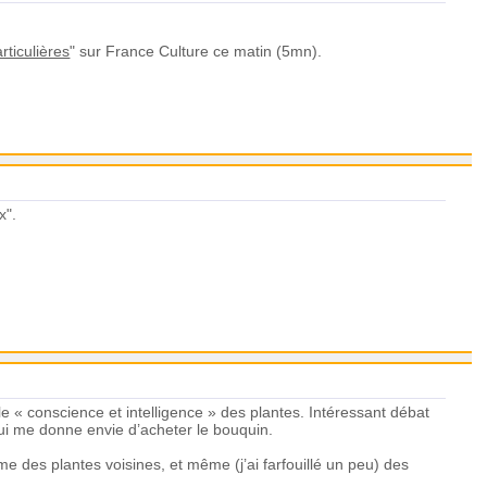
ticulières
" sur France Culture ce matin (5mn).
x".
ble « conscience et intelligence » des plantes. Intéressant débat
 qui me donne envie d’acheter le bouquin.
orme des plantes voisines, et même (j’ai farfouillé un peu) des