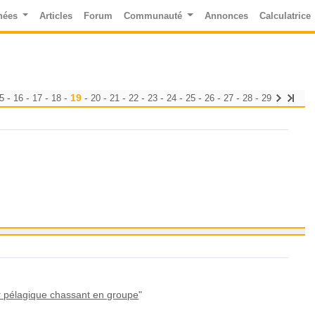
nées
Articles
Forum
Communauté
Annonces
Calculatrice
-
-
-
-
19
-
-
-
-
-
-
-
-
-
-
5
16
17
18
20
21
22
23
24
25
26
27
28
29
 pélagique chassant en groupe
"