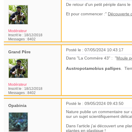
De retour d'un petit périple dans l
Et pour commencer :"
Découverte d
Modérateur
Inscrit le :
18/12/2018
Messages :
8402
Posté le : 07/05/2024 10:43:17
Grand Père
Dans "La Commère 43" : "
Moule pe
Austropotamobius pallipes
. Tien
Modérateur
Inscrit le :
18/12/2018
Messages :
8402
Posté le : 09/05/2024 09:43:50
Opabinia
Nature publie un commentaire sur un 
sur un sujet scientifiquement délic
Dans l’article j’ai découvert une pla
plantes en plastique
!