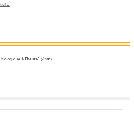
ssif »
.
biologique à l’heure
" (4mn)