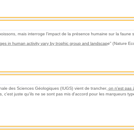
 poissons, mais interroge l'impact de la présence humaine sur la faune
es in human activity vary by trophic group and landscap
e" (Nature Ec
ionale des Sciences Géologiques (IUGS) vient de trancher,
on n'est pas 
ques, c'est juste qu'ils ne se sont pas mis d'accord pour les marqueurs ty