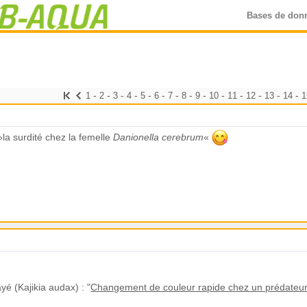
Bases de don
-
-
-
-
-
-
-
-
-
-
-
-
-
-
1
2
3
4
5
6
7
8
9
10
11
12
13
14
1
 »la surdité chez la femelle
Danionella cerebrum
«
yé (Kajikia audax) : "
Changement de couleur rapide chez un prédateur