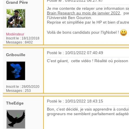
Posté le : 09/01/2022 06:27:47
Grand Père
Je me contente de relayer une information si
Brain Research au mois de janvier 2022
, pa
l'Université Ben Gourion.
Reprise et simplifiée par le HP et bien d'autres
Voilà de bons candidats pour l'IgNobel !
Modérateur
Inscrit le :
18/12/2018
Messages :
8402
Posté le : 10/01/2022 07:40:49
Gribouille
C’est géant, cette vidéo ! Réalité où poisson
Inscrit le :
28/05/2020
Messages :
253
Posté le : 10/01/2022 18:43:15
TheEdge
Bon, c'est décidé, je vais apprendre à condui
grogneurs me semblent parfaitement adaptés