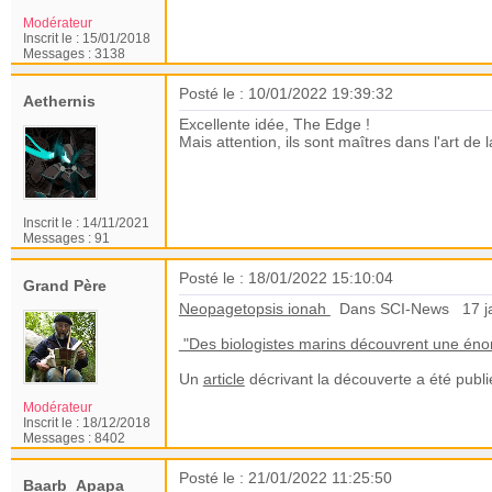
Modérateur
Inscrit le :
15/01/2018
Messages :
3138
Posté le : 10/01/2022 19:39:32
Aethernis
Excellente idée, The Edge !
Mais attention, ils sont maîtres dans l'art de 
Inscrit le :
14/11/2021
Messages :
91
Posté le : 18/01/2022 15:10:04
Grand Père
Neopagetopsis ionah
Dans SCI-News
17 j
"Des biologistes marins découvrent une éno
Un
article
décrivant la découverte a été publ
Modérateur
Inscrit le :
18/12/2018
Messages :
8402
Posté le : 21/01/2022 11:25:50
Baarb_Apapa