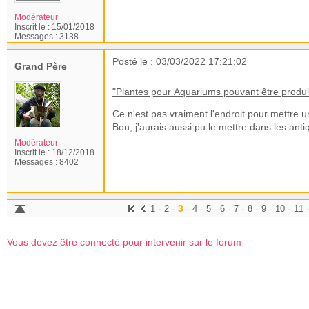
Modérateur
Inscrit le :
15/01/2018
Messages :
3138
Posté le : 03/03/2022 17:21:02
Grand Père
"Plantes pour Aquariums pouvant être produi
Ce n'est pas vraiment l'endroit pour mettre un 
Bon, j'aurais aussi pu le mettre dans les anti
Modérateur
Inscrit le :
18/12/2018
Messages :
8402
-
-
3
-
-
-
-
-
-
-
-
1
2
4
5
6
7
8
9
10
11
Vous devez être connecté pour intervenir sur le forum