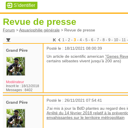
Revue de presse
Forum
>
Aquariophilie générale
>
Revue de presse
-
-
3
-
-
-
-
-
-
-
-
1
2
4
5
6
7
8
9
10
11
Posté le : 18/11/2021 08:00:39
Grand Père
Un article de scientific american
"Genes Reve
certains sébastes vivent jusqu'à 200 ans)
Modérateur
Inscrit le :
18/12/2018
Messages :
8402
Posté le : 26/11/2021 07:54:41
Grand Père
J'ai mis à jour la BdD plantes au regard des 
Arrêté du 14 février 2018 relatif à la préven
envahissantes sur le territoire métropolitain