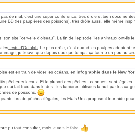
t pas de mal, c'est une super conférence, très drôle et bien documenté
une BD (les paupières des poissons), très drôle aussi, elle même inspirée
i son site "
cervelle d'oiseau
". La fin de l'épisode "
les animaux ont-ils l
i les
tests d'Octolab
. Le plus drôle, c'est quand les poulpes adoptent u
. Dommage, je trouve que depuis quelque temps, ça tourne un peu au cir
ise est en train de vider les océans, en
infographie dans le New Yo
ts pêcheurs locaux. Et la plupart des pêches - connues- sont légales
e qui fait froid dans le dos : les lumières utilisées la nuit par les cargo
tonnes de poissons.
éants lors de pêches illégales, les Etats Unis proposent leur aide pour l
ore pu tout consulter, mais je vais le faire.