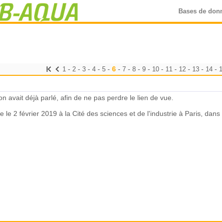
Bases de don
-
-
-
-
-
6
-
-
-
-
-
-
-
-
-
1
2
3
4
5
7
8
9
10
11
12
13
14
on avait déjà parlé, afin de ne pas perdre le lien de vue.
le 2 février 2019 à la Cité des sciences et de l'industrie à Paris, dans 
nnée le 2 février 2019 à la Cité des sciences et de l'indust
isée par l'animal et l'Homme