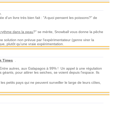
e.
 d'un livre très bien fait : "A quoi pensent les poissons?" de
e rythme dans la peau
?" se mérite, Snowball vous donne la pêche
ne solution non prévue par l'expérimentateur (genre virer la
que, plutôt qu'une vraie expérimentation.
rk Times
.
. Entre autres, aux Galapagos à 99% !
Un appel à une régulation
s géants, pour attirer les seiches, se voient depuis l'espace. Ils
es petits pays qui ne peuvent surveiller le large de leurs côtes,