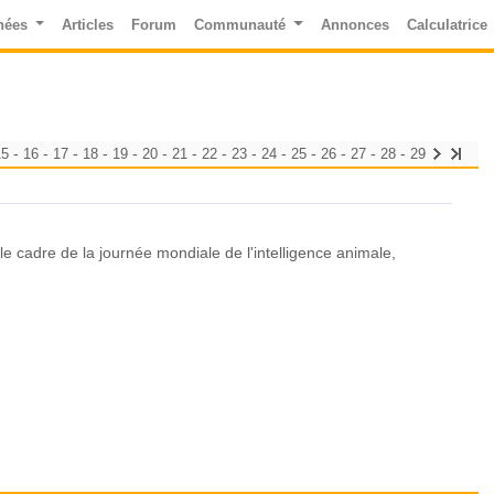
nées
Articles
Forum
Communauté
Annonces
Calculatrice
-
-
-
-
-
-
-
-
-
-
-
-
-
-
15
16
17
18
19
20
21
22
23
24
25
26
27
28
29
le cadre de la journée mondiale de l'intelligence animale,
rie à Paris, dans le cadre de la journée mondiale de