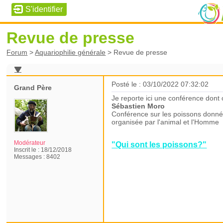
Revue de presse
Forum
>
Aquariophilie générale
>
Revue de presse
Posté le : 03/10/2022 07:32:02
Grand Père
Je reporte ici une conférence dont 
Sébastien Moro
Conférence sur les poissons donnée 
organisée par l'animal et l'Homme
Modérateur
"Qui sont les poissons?"
Inscrit le :
18/12/2018
Messages :
8402
Sébastien Moro :
Conférence sur les poissons do
l'intelligence animale, organ