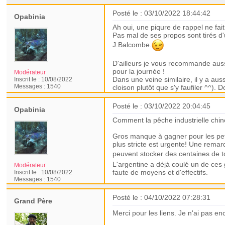
Posté le : 03/10/2022 18:44:42
Opabinia
Ah oui, une piqure de rappel ne fai
Pas mal de ses propos sont tirés d'
J.Balcombe.
D'ailleurs je vous recommande auss
pour la journée !
Modérateur
Dans une veine similaire, il y a auss
Inscrit le :
10/08/2022
Messages :
1540
cloison plutôt que s'y faufiler ^^)
Posté le : 03/10/2022 20:04:45
Opabinia
Comment la pêche industrielle chino
Gros manque à gagner pour les peti
plus stricte est urgente!
Une remarqu
peuvent stocker des centaines de 
L'argentine a déjà coulé un de ces g
Modérateur
faute de moyens et d'effectifs.
Inscrit le :
10/08/2022
Messages :
1540
Posté le : 04/10/2022 07:28:31
Grand Père
Merci pour les liens. Je n'ai pas enc