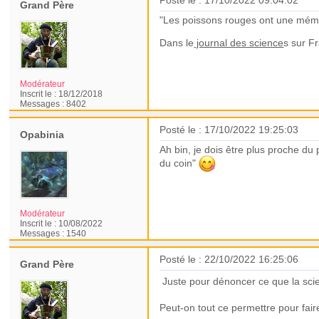
Posté le : 17/10/2022 09:04:02
Grand Père
"Les poissons rouges ont une mémo
Dans le
journal des science
s sur F
Modérateur
Inscrit le :
18/12/2018
Messages :
8402
Posté le : 17/10/2022 19:25:03
Opabinia
Ah bin, je dois être plus proche du 
du coin"
Modérateur
Inscrit le :
10/08/2022
Messages :
1540
Posté le : 22/10/2022 16:25:06
Grand Père
Juste pour dénoncer ce que la sci
Peut-on tout ce permettre pour fair