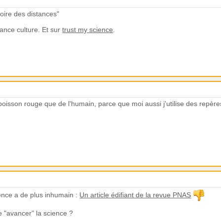
ire des distances"
rance culture. Et sur
trust my science
.
poisson rouge que de l'humain, parce que moi aussi j'utilise des repères 
ence a de plus inhumain :
Un article édifiant de la revue PNAS
e "avancer" la science ?