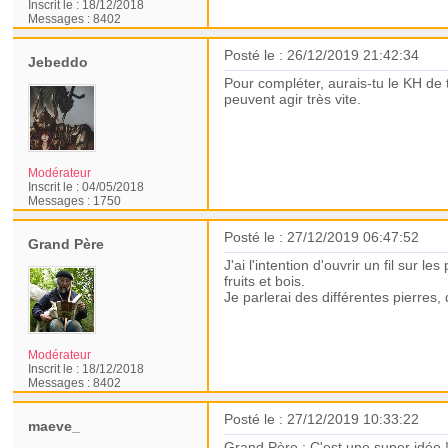
Inscrit le :
18/12/2018
Messages :
8402
Posté le : 26/12/2019 21:42:34
Jebeddo
Pour compléter, aurais-tu le KH de 
peuvent agir très vite.
Modérateur
Inscrit le :
04/05/2018
Messages :
1750
Posté le : 27/12/2019 06:47:52
Grand Père
J'ai l'intention d'ouvrir un fil sur 
fruits et bois.
Je parlerai des différentes pierres
Modérateur
Inscrit le :
18/12/2018
Messages :
8402
Posté le : 27/12/2019 10:33:22
maeve_
Grand Père : C'est une super idée 