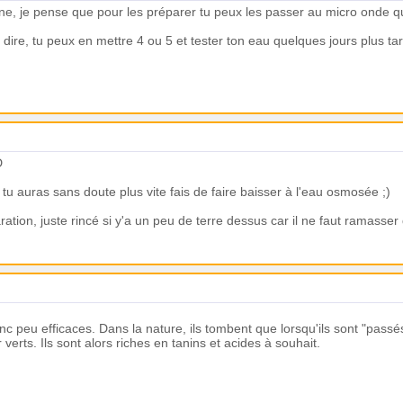
aulne, je pense que pour les préparer tu peux les passer au micro onde
dire, tu peux en mettre 4 ou 5 et tester ton eau quelques jours plus tard
D
s tu auras sans doute plus vite fais de faire baisser à l'eau osmosée ;)
ation, juste rincé si y'a un peu de terre dessus car il ne faut ramasser
c peu efficaces. Dans la nature, ils tombent que lorsqu'ils sont "passé
r verts. Ils sont alors riches en tanins et acides à souhait.