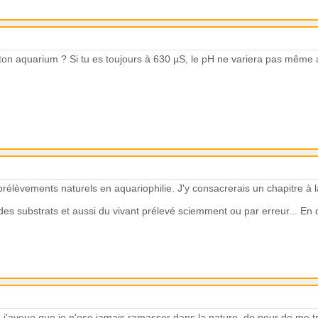
ton aquarium ? Si tu es toujours à 630 µS, le pH ne variera pas même av
les prélèvements naturels en aquariophilie. J'y consacrerais un chapitre à 
, des substrats et aussi du vivant prélevé sciemment ou par erreur... E
! j'avoue que je n'ose jamais ramasser dans la nature, de peur de me 