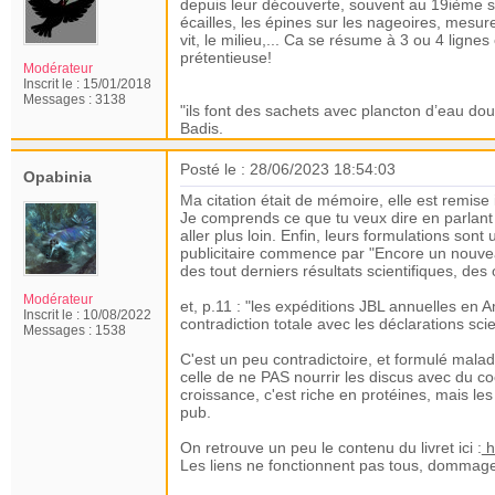
depuis leur découverte, souvent au 19ième siè
écailles, les épines sur les nageoires, mesur
vit, le milieu,... Ca se résume à 3 ou 4 lign
prétentieuse!
Modérateur
Inscrit le :
15/01/2018
Messages :
3138
"ils font des sachets avec plancton d’eau d
Badis.
Posté le : 28/06/2023 18:54:03
Opabinia
Ma citation était de mémoire, elle est remise i
Je comprends ce que tu veux dire en parlant
aller plus loin. Enfin, leurs formulations sont
publicitaire commence par "Encore un nouveau
des tout derniers résultats scientifiques, de
Modérateur
et, p.11 : "les expéditions JBL annuelles en A
Inscrit le :
10/08/2022
contradiction totale avec les déclarations scien
Messages :
1538
C'est un peu contradictoire, et formulé mala
celle de ne PAS nourrir les discus avec du co
croissance, c'est riche en protéines, mais le
pub.
On retrouve un peu le contenu du livret ici :
h
Les liens ne fonctionnent pas tous, dommage.