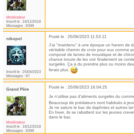
Modérateur
Inscrit le :
18/12/2018
Messages :
8399
Posté le : 25/06/2023 11:53:11
nikopol
J'ai "maintenu" à une époque un harem de dar
véritable chemin de croix pour eux comme pour
composé de larves de moustique et de chiron
chance inouïe de les voir finalement se cont
surgelés. Ça à du prendre plus ou moins deu
ferais plus.
Inscrit le :
25/04/2023
Messages :
87
Posté le : 25/06/2023 16:04:25
Grand Père
Je n'utilise pas d'aliments surgelés du com
Beaucoup de prédateurs sont habitués à jeune
Je ne sature le bac de daphnies et autres la
En hiver, ils se rabattent sur les jeunes cre
dans le bac.
Modérateur
Inscrit le :
18/12/2018
Messages :
8399