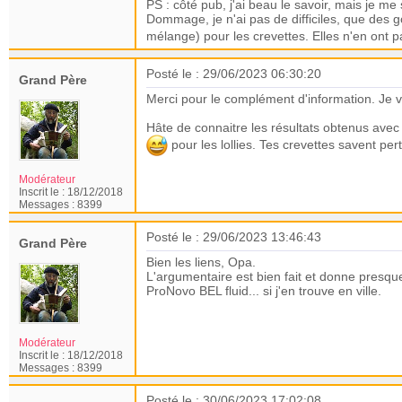
PS : côté pub, j'ai beau le savoir, mais je me
Dommage, je n'ai pas de difficiles, que des go
mélange) pour les crevettes. Elles n'en ont p
Posté le : 29/06/2023 06:30:20
Grand Père
Merci pour le complément d'information.
Je v
Hâte de connaitre les résultats obtenus avec
pour les lollies. Tes crevettes savent p
Modérateur
Inscrit le :
18/12/2018
Messages :
8399
Posté le : 29/06/2023 13:46:43
Grand Père
Bien les liens, Opa.
L'argumentaire est bien fait et donne presque 
ProNovo BEL fluid... si j'en trouve en ville.
Modérateur
Inscrit le :
18/12/2018
Messages :
8399
Posté le : 30/06/2023 17:02:08