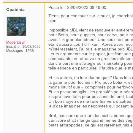
Posté le : 28/06/2023 09:49:00
Opabinia
Tiens, pour continuer sur le sujet, je cherc
bien.
Impossible :JBL vient de renouveler entièr
pour Betta, pour guppies, pour corys, pour n
avec 4-5 granulométries ! Une seule est pour t
Modérateur
étant aussi à court d’Hikari. Après avoir ré
Inscrit le :
10/08/2022
m’intéressaient, j’ai pris le magazine pub JBL 
Messages :
1538
Leurs arguments sur le papier, justifiant une 
composants on retrouve en gros les mêmes 
donc à part une stratégie pur marketing pour
telle espèce en particulier. Il faudra que je m
Et les autres, on leur donne quoi? Dans le cata
la gamme pour loches « Pro novo botia », et
moins intuitif que « comprimés pour herbivor
Et les pseudomugils : les granulés pour néo
les pro novo tabs pour poissons de fond, faut
Un bon moyen de me faire fuir vers d’autres 
je n’ose imaginer les néophytes qui posent l
Bref, pas sure que leur idée soit si bonne qu
carnivore strict mange quand même des végét
petits arthropodes, ce qui est rarement mis en