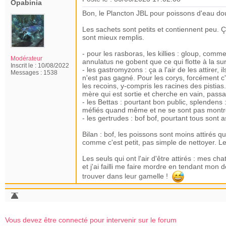
Opabinia
Bon, le Plancton JBL pour poissons d'eau dou
Les sachets sont petits et contiennent peu. 
sont mieux remplis.
- pour les rasboras, les killies : gloup, com
Modérateur
annulatus ne gobent que ce qui flotte à la sur
Inscrit le :
10/08/2022
- les gastromyzons : ça a l'air de les attirer, 
Messages :
1538
n'est pas gagné. Pour les corys, forcément c'
les recoins, y-compris les racines des pistias.
mère qui est sortie et cherche en vain, passa
- les Bettas : pourtant bon public, splendens
méfiés quand même et ne se sont pas montré
- les gertrudes : bof bof, pourtant tous sont 
Bilan : bof, les poissons sont moins attirés q
comme c'est petit, pas simple de nettoyer. Le
Les seuls qui ont l'air d'être attirés : mes ch
et j'ai failli me faire mordre en tendant mon d
trouver dans leur gamelle !
Vous devez être connecté pour intervenir sur le forum