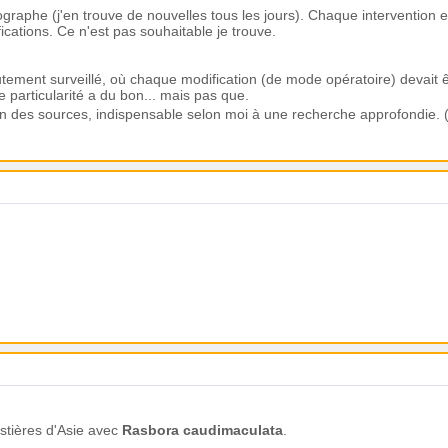
hographe (j'en trouve de nouvelles tous les jours). Chaque intervention e
ications. Ce n'est pas souhaitable je trouve.
autement surveillé, où chaque modification (de mode opératoire) devait ê
e particularité a du bon... mais pas que.
tion des sources, indispensable selon moi à une recherche approfondi
restières d'Asie avec
Rasbora caudimaculata
.