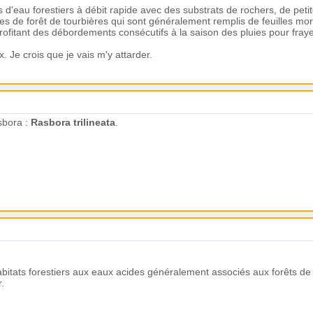
 d'eau forestiers à débit rapide avec des substrats de rochers, de peti
s de forêt de tourbières qui sont généralement remplis de feuilles mort
profitant des débordements consécutifs à la saison des pluies pour fray
. Je crois que je vais m'y attarder.
asbora :
Rasbora trilineata
.
abitats forestiers aux eaux acides généralement associés aux forêts 
r.