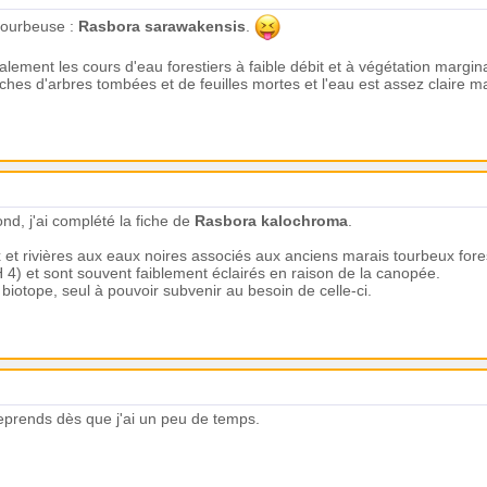
 tourbeuse :
Rasbora sarawakensis
.
ement les cours d'eau forestiers à faible débit et à végétation margin
es d'arbres tombées et de feuilles mortes et l'eau est assez claire m
d, j'ai complété la fiche de
Rasbora kalochroma
.
 et rivières aux eaux noires associés aux anciens marais tourbeux fo
H 4) et sont souvent faiblement éclairés en raison de la canopée.
iotope, seul à pouvoir subvenir au besoin de celle-ci.
reprends dès que j'ai un peu de temps.