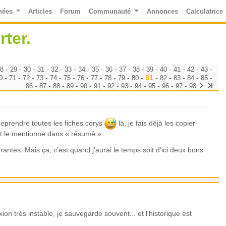
nées
Articles
Forum
Communauté
Annonces
Calculatrice
ter.
-
-
-
-
-
-
-
-
-
-
-
-
-
-
-
-
28
29
30
31
32
33
34
35
36
37
38
39
40
41
42
43
-
-
-
-
-
-
-
-
-
-
-
81
-
-
-
-
-
0
71
72
73
74
75
76
77
78
79
80
82
83
84
85
-
-
-
-
-
-
-
-
-
-
-
-
86
87
88
89
90
91
92
93
94
95
96
97
98
e reprendre toutes les fiches corys
là, je fais déjà les copier-
 et le mentionne dans « résumé ».
urantes. Mais ça, c’est quand j’aurai le temps soit d’ici deux bons
n très instable, je sauvegarde souvent... et l'historique est