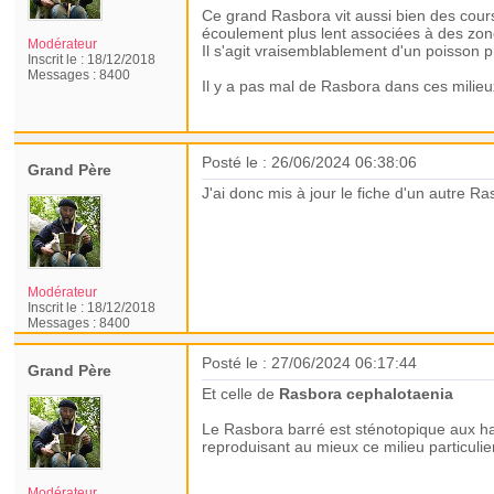
Ce grand Rasbora vit aussi bien des cours
écoulement plus lent associées à des zone
Modérateur
Il s'agit vraisemblablement d'un poisson 
Inscrit le :
18/12/2018
Messages :
8400
Il y a pas mal de Rasbora dans ces milieux
Posté le : 26/06/2024 06:38:06
Grand Père
J'ai donc mis à jour le fiche d'un autre R
Modérateur
Inscrit le :
18/12/2018
Messages :
8400
Posté le : 27/06/2024 06:17:44
Grand Père
Et celle de
Rasbora cephalotaenia
Le Rasbora barré est sténotopique aux h
reproduisant au mieux ce milieu particulie
Modérateur