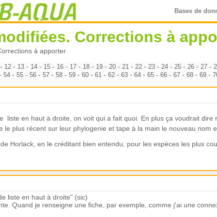
Bases de don
odifiées. Corrections à appor
orrections à apporter.
-
-
-
-
-
-
-
-
-
-
-
-
-
-
-
-
-
12
13
14
15
16
17
18
19
20
21
22
23
24
25
26
27
-
-
-
-
-
-
-
-
-
-
-
-
-
-
-
-
-
54
55
56
57
58
59
60
61
62
63
64
65
66
67
68
69
7
 de liste en haut à droite, on voit qui a fait quoi. En plus ça voudrait dir
icle le plus récent sur leur phylogenie et tape à la main le nouveau nom
cle de Horlack, en le créditant bien entendu, pour les espèces les plus co
de liste en haut à droite" (sic)
nte. Quand je renseigne une fiche, par exemple, comme j'ai une connexio