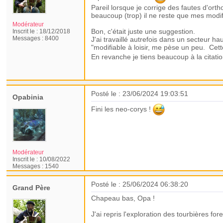
Pareil lorsque je corrige des fautes d'ort
beaucoup (trop) il ne reste que mes modif
Modérateur
Bon, c'était juste une suggestion.
Inscrit le :
18/12/2018
Messages :
8400
J'ai travaillé autrefois dans un secteur h
"modifiable à loisir, me pèse un peu. Cett
En revanche je tiens beaucoup à la cita
Posté le : 23/06/2024 19:03:51
Opabinia
Fini les neo-corys !
Modérateur
Inscrit le :
10/08/2022
Messages :
1540
Posté le : 25/06/2024 06:38:20
Grand Père
Chapeau bas, Opa !
J'ai repris l'exploration des tourbières fo