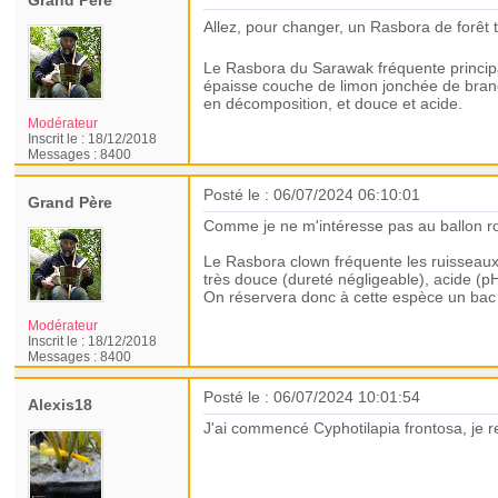
Grand Père
Allez, pour changer, un Rasbora de forêt
Le Rasbora du Sarawak fréquente principal
épaisse couche de limon jonchée de branch
en décomposition, et douce et acide.
Modérateur
Inscrit le :
18/12/2018
Messages :
8400
Posté le : 06/07/2024 06:10:01
Grand Père
Comme je ne m'intéresse pas au ballon ron
Le Rasbora clown fréquente les ruisseaux
très douce (dureté négligeable), acide (p
On réservera donc à cette espèce un bac b
Modérateur
Inscrit le :
18/12/2018
Messages :
8400
Posté le : 06/07/2024 10:01:54
Alexis18
J'ai commencé Cyphotilapia frontosa, je 