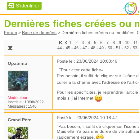
Dernières fiches créées ou m
Forum
>
Base de données
>
Dernières fiches créées ou modifiées. C
-
-
-
-
-
-
-
-
-
-
1
2
3
4
5
6
7
8
9
10
11
-
-
-
-
-
-
-
-
-
44
45
46
47
48
49
50
51
52
53
Posté le : 23/06/2024 10:00:46
Opabinia
"Pour citer cette fiche«
Pas besoin, il suffit de cliquer sur l’icône
coller à la chaîne avec l’adresse de l’art
Pour les spécificités, je reprendrai l’arti
mois si j’ai Internet
Modérateur
Inscrit le :
10/08/2022
Messages :
1540
Posté le : 23/06/2024 10:18:47
Grand Père
"Pas besoin, il suffit de cliquer sur l’icône 
Mais elle n'a pas une durée de vie suffisa
rapidement écrasé.