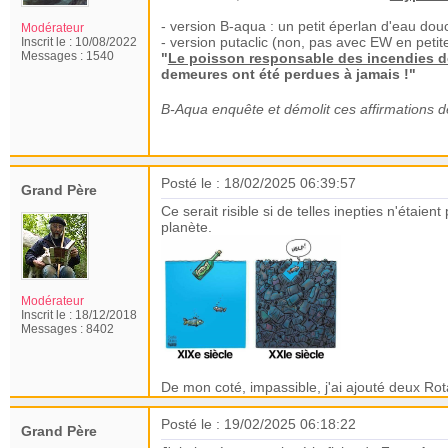
- version B-aqua : un petit éperlan d'eau dou
Modérateur
- version putaclic (non, pas avec EW en petite 
Inscrit le :
10/08/2022
Messages :
1540
"
Le poisson responsable des incendies de
demeures ont été perdues à jamais !"
B-Aqua enquête et démolit ces affirmations 
Posté le : 18/02/2025 06:39:57
Grand Père
Ce serait risible si de telles inepties n'étaien
planète.
Modérateur
Inscrit le :
18/12/2018
Messages :
8402
De mon coté, impassible, j'ai ajouté deux Rot
Posté le : 19/02/2025 06:18:22
Grand Père