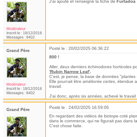
J'ai ajouté et renseigné la fiche de
Furtadoa
Modérateur
Inscrit le :
18/12/2018
Messages :
8402
Posté le : 20/02/2025 06:36:22
Grand Père
800 !
Aller, deux derniers échinodores horticoles po
'Rubin Narrow Leaf'
.
C'est, je pense, la base de données "plantes 
Elle pourrait être améliorée certes, étendue
Modérateur
travail.
Inscrit le :
18/12/2018
Messages :
8402
J'ai donc, après six années, achevé le travail
Posté le : 24/02/2025 16:59:05
Grand Père
En regardant des vidéos de biotope coté plan
dans le commerce, qui ne figurait pas dans l
C'est chose faite.