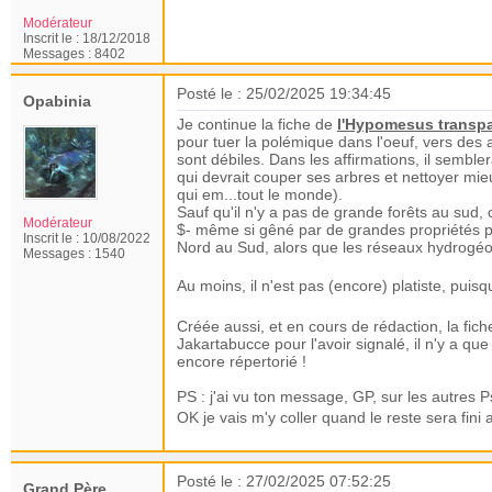
Modérateur
Inscrit le :
18/12/2018
Messages :
8402
Posté le : 25/02/2025 19:34:45
Opabinia
Je continue la fiche de
l'Hypomesus transpa
pour tuer la polémique dans l'oeuf, vers des a
sont débiles. Dans les affirmations, il semble
qui devrait couper ses arbres et nettoyer mieu
qui em...tout le monde).
Sauf qu'il n'y a pas de grande forêts au sud, 
Modérateur
$- même si gêné par de grandes propriétés p
Inscrit le :
10/08/2022
Nord au Sud, alors que les réseaux hydrogéo
Messages :
1540
Au moins, il n'est pas (encore) platiste, puisq
Créée aussi, et en cours de rédaction, la fic
Jakartabucce pour l'avoir signalé, il n'y a q
encore répertorié !
PS : j'ai vu ton message, GP, sur les autres P
OK je vais m'y coller quand le reste sera fin
Posté le : 27/02/2025 07:52:25
Grand Père