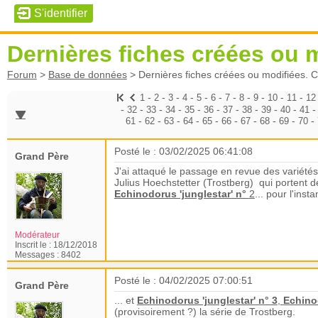
Dernières fiches créées ou m
Forum
>
Base de données
>
Dernières fiches créées ou modifiées. C
-
-
-
-
-
-
-
-
-
-
-
1
2
3
4
5
6
7
8
9
10
11
12
-
-
-
-
-
-
-
-
-
-
32
33
34
35
36
37
38
39
40
41
-
-
-
-
-
-
-
-
-
-
61
62
63
64
65
66
67
68
69
70
Posté le : 03/02/2025 06:41:08
Grand Père
J'ai attaqué le passage en revue des variété
Julius Hoechstetter (Trostberg) qui portent
Echinodorus 'junglestar' n°
2
... pour l'insta
Modérateur
Inscrit le :
18/12/2018
Messages :
8402
Posté le : 04/02/2025 07:00:51
Grand Père
... et
Echinodorus 'junglestar' n° 3
,
Echinod
(provisoirement ?) la série de Trostberg.