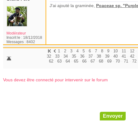
J'ai ajouté la graminée,
Poaceae sp. "Purp
Modérateur
Inscrit le :
18/12/2018
Messages :
8402
-
-
-
-
-
-
-
-
-
-
-
1
2
3
4
5
6
7
8
9
10
11
12
-
-
-
-
-
-
-
-
-
-
32
33
34
35
36
37
38
39
40
41
42
-
-
-
-
-
-
-
-
-
-
62
63
64
65
66
67
68
69
70
71
72
Vous devez être connecté pour intervenir sur le forum