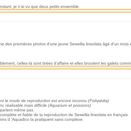
instant, je n'ai vu que deux petits ensemble.
une des premières photos d'une jeune Sewellia lineolata âgé d'un mois e
blement, celles-là sont tirées d'affaire et elles broutent les galets co
t restent affaire de spécialistes très motivés. (Aquaportail)
dont le mode de reproduction est encore inconnu (Fishpédia)
nc réalisable mais difficile (Aquarium et poissons)
n parlent même pas.
omplète et fiable de la reproduction de Sewellia lineolata en français
zinzins d 'Aquadico la pratiquent sans complexe.