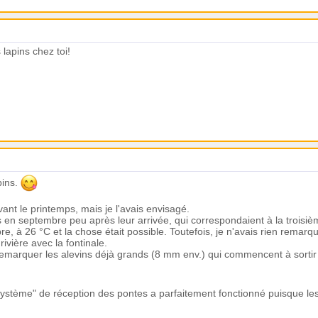
lapins chez toi!
pins.
vant le printemps, mais je l'avais envisagé.
es en septembre peu après leur arrivée, qui correspondaient à la trois
e, à 26 °C et la chose était possible. Toutefois, je n'avais rien remarq
ivière avec la fontinale.
r remarquer les alevins déjà grands (8 mm env.) qui commencent à sortir
ystème" de réception des pontes a parfaitement fonctionné puisque les 