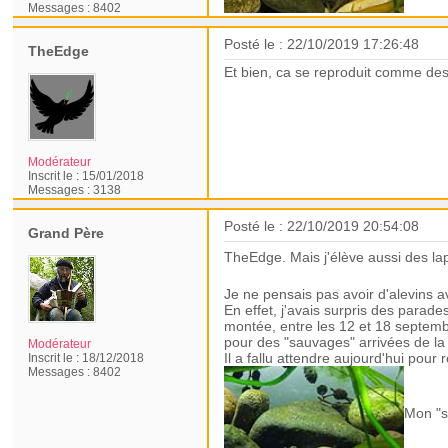
Messages :
8402
Posté le : 22/10/2019 17:26:48
TheEdge
Et bien, ca se reproduit comme des 
Modérateur
Inscrit le :
15/01/2018
Messages :
3138
Posté le : 22/10/2019 20:54:08
Grand Père
TheEdge. Mais j'élève aussi des la
Je ne pensais pas avoir d'alevins a
En effet, j'avais surpris des parad
montée, entre les 12 et 18 septembr
pour des "sauvages" arrivées de la r
Modérateur
Il a fallu attendre aujourd'hui pou
Inscrit le :
18/12/2018
Messages :
8402
Mon "s