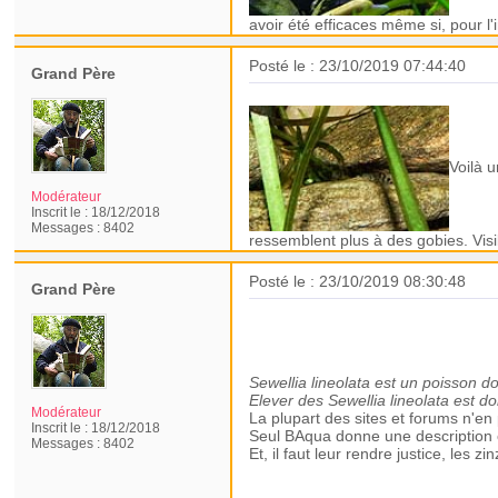
avoir été efficaces même si, pour l'
Posté le : 23/10/2019 07:44:40
Grand Père
Voilà 
Modérateur
Inscrit le :
18/12/2018
Messages :
8402
ressemblent plus à des gobies. Visi
Posté le : 23/10/2019 08:30:48
Grand Père
Ce qui doit être dit !
Revue de presse :
de ces poissons loches de couran
Sewellia lineolata est un poisson 
Elever des Sewellia lineolata est do
Modérateur
La plupart des sites et forums n'e
Inscrit le :
18/12/2018
Seul BAqua donne une description c
Messages :
8402
Et, il faut leur rendre justice, les 