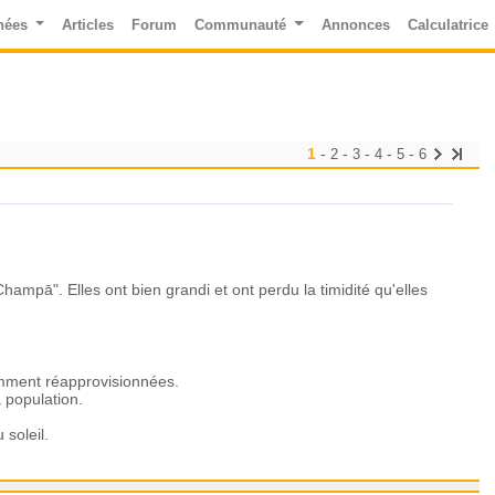
nées
Articles
Forum
Communauté
Annonces
Calculatrice
1
-
-
-
-
-
2
3
4
5
6
hampā". Elles ont bien grandi et ont perdu la timidité qu'elles
emment réapprovisionnées.
 population.
soleil.