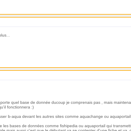
lus...
ci ne sera pas la même que sur tous les autres sites, puisqu'elle sera le
er par l'expérience de la maintenance en captivité, et donc pas une fich
travers, etc.
orte quel base de donnée ducoup je comprenais pas , mais maintenant 
u'il fonctionnera :)
sser b-aqua devant les autres sites comme aquachange ou aquaportail 
ue les bases de données comme fishipedia ou aquaportail qui transmette
le mais aussi c'est que le débutant va se contenter d'une fiche et va 