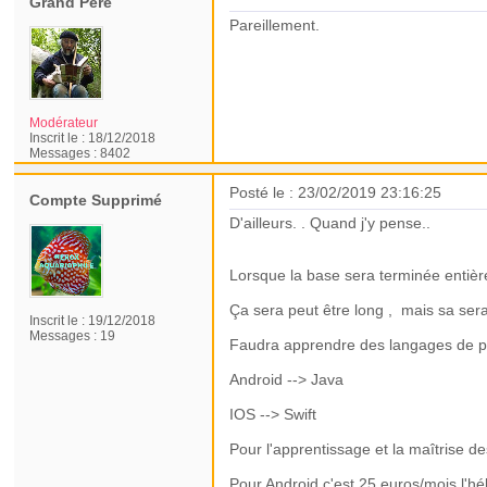
Grand Père
Pareillement.
Modérateur
Inscrit le :
18/12/2018
Messages :
8402
Posté le : 23/02/2019 23:16:25
Compte Supprimé
D'ailleurs. . Quand j'y pense..
Lorsque la base sera terminée entière
Ça sera peut être long , mais sa sera
Inscrit le :
19/12/2018
Messages :
19
Faudra apprendre des langages de pr
Android --> Java
IOS --> Swift
Pour l'apprentissage et la maîtrise d
Pour Android c'est 25 euros/mois l'h