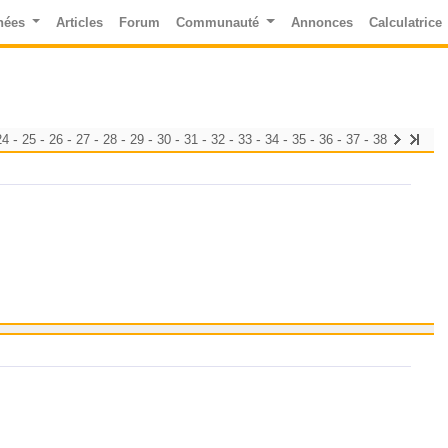
nées
Articles
Forum
Communauté
Annonces
Calculatrice
-
-
-
-
-
-
-
-
-
-
-
-
-
-
24
25
26
27
28
29
30
31
32
33
34
35
36
37
38