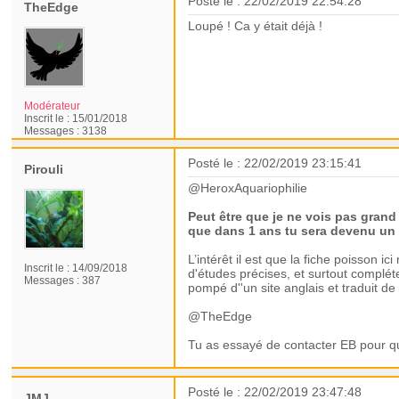
Posté le : 22/02/2019 22:54:28
TheEdge
Loupé ! Ca y était déjà !
Modérateur
Inscrit le :
15/01/2018
Messages :
3138
Posté le : 22/02/2019 23:15:41
Pirouli
@HeroxAquariophilie
Peut être que je ne vois pas grand
que dans 1 ans tu sera devenu un le
L’intérêt il est que la fiche poisson i
Inscrit le :
14/09/2018
d'études précises, et surtout complét
Messages :
387
pompé d''un site anglais et traduit de 
@TheEdge
Tu as essayé de contacter EB pour qu'
Posté le : 22/02/2019 23:47:48
JMJ