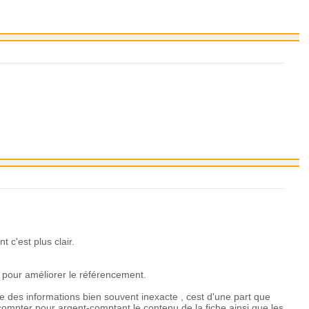
 fruit d'une vraie recherche à partir de document scientifique ou
e pompée sur un autre site qui l'a lui même pompé ailleurs, qui l'a
c'est plus clair.
pour améliorer le référencement.
 des informations bien souvent inexacte , cest d'une part que
compter pour argent-comptant le contenu de la fiche ainsi que les