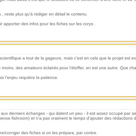
s , reste plus qu'à rédiger en détail le contenu.
r apporter des infos pour les fiches sur les corys .
ientifique a tout de la gageure, mais c'est en cela que le projet est ex
 moins, des amateurs éclairés pour l'étoffer, en est une autre. Que ch
s l'enjeu requière la patience.
s aux derniers échanges - qui datent un peu - il est assez occupé par se
ense fishroom) et n'a pas vraiment le temps d'ajouter des rédactions de
ire/corriger des fiches si on les prépare, par contre.