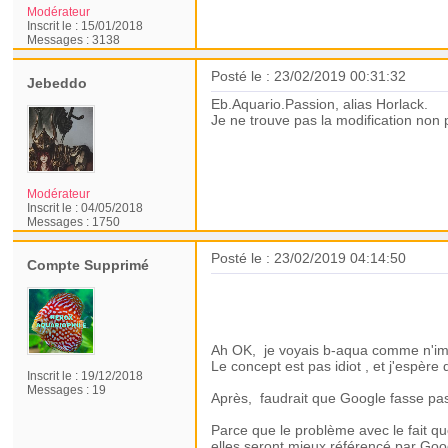
Modérateur
Inscrit le :
15/01/2018
Messages :
3138
Posté le : 23/02/2019 00:31:32
Jebeddo
Eb.Aquario.Passion, alias Horlack.
Je ne trouve pas la modification non p
Modérateur
Inscrit le :
04/05/2018
Messages :
1750
Posté le : 23/02/2019 04:14:50
Compte Supprimé
L’intérêt il est que la fiche poisson i
d'études précises, et surtout complét
pompé d''un site anglais et traduit de 
Ah OK, je voyais b-aqua comme n'imp
Le concept est pas idiot , et j'espère q
Inscrit le :
19/12/2018
Messages :
19
Après, faudrait que Google fasse pa
Parce que le problème avec le fait q
elles seront mieux référencé par Goog