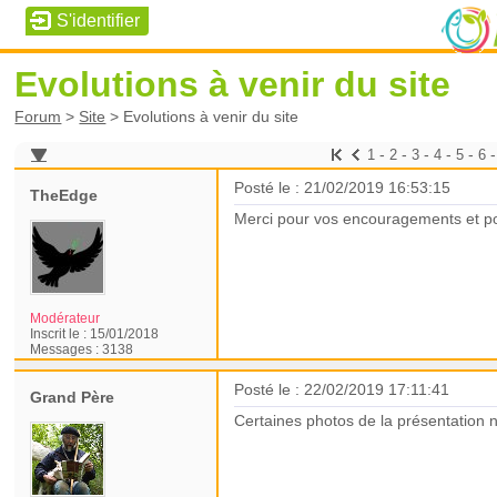
Evolutions à venir du site
Forum
>
Site
>
Evolutions à venir du site
-
-
-
-
-
1
2
3
4
5
6
Posté le : 21/02/2019 16:53:15
TheEdge
Merci pour vos encouragements et po
Modérateur
Inscrit le :
15/01/2018
Messages :
3138
Posté le : 22/02/2019 17:11:41
Grand Père
Certaines photos de la présentation n