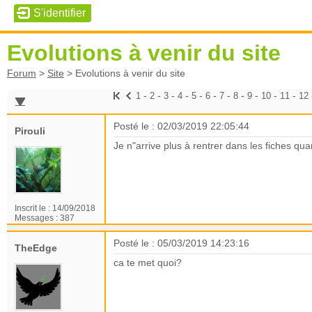
Evolutions à venir du site
Forum
>
Site
>
Evolutions à venir du site
-
-
-
-
-
-
-
-
-
-
-
1
2
3
4
5
6
7
8
9
10
11
12
Posté le : 02/03/2019 22:05:44
Pirouli
Je n"arrive plus à rentrer dans les fiches qu
Inscrit le :
14/09/2018
Messages :
387
Posté le : 05/03/2019 14:23:16
TheEdge
ca te met quoi?