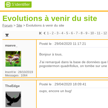
Evolutions à venir du site
Forum
>
Site
>
Evolutions à venir du site
-
-
-
-
-
-
-
-
-
-
-
1
2
3
4
5
6
7
8
9
10
11
12
Posté le : 29/04/2020 11:17:21
maeve_
Bonjour à tous,
J'ai remarqué dans la base de données que lo
pogostermon quadrifolius, on tombe sur une f
Inscrit le :
28/10/2019
Messages :
1064
Posté le : 29/04/2020 18:09:41
TheEdge
oups, encore un bug!