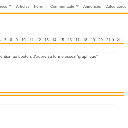
nées
Articles
Forum
Communauté
Annonces
Calculatrice
-
-
-
-
-
-
-
-
-
-
-
-
-
-
-
6
7
8
9
10
11
12
13
14
15
16
17
18
19
20
21
attention au bouton. J'adore sa forme assez "graphique"