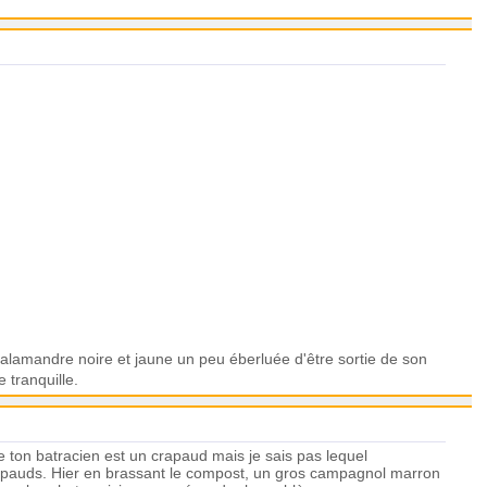
salamandre noire et jaune un peu éberluée d'être sortie de son
e tranquille.
ue ton batracien est un crapaud mais je sais pas lequel
crapauds. Hier en brassant le compost, un gros campagnol marron