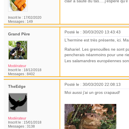
clair a sauté du tas.....j'espère q
Inscrit le :
17/02/2020
Messages :
149
Posté le : 30/03/2020 13:43:43
Grand Père
L'hermine est très présente, ici. Ma
Rahariel. Les grenouilles ne sont p
pencherais néanmoins pour une ri
Les salamandres européennes sont be
Modérateur
Inscrit le :
18/12/2018
Messages :
8402
Posté le : 30/03/2020 22:08:13
TheEdge
Moi aussi j'ai un gros crapaud!
Modérateur
Inscrit le :
15/01/2018
Messages :
3138