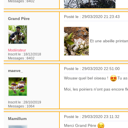
Messages :
8402
Posté le : 29/03/2020 21:23:43
Grand Père
Et une abeille printa
Modérateur
Inscrit le :
18/12/2018
Messages :
8402
Posté le : 29/03/2020 22:51:00
maeve_
Wouaw quel bel oiseau !
Tu as
Moi, les poiriers n'ont pas encore f
Inscrit le :
28/10/2019
Messages :
1064
Posté le : 29/03/2020 23:11:32
Mamillum
Merci Grand Père