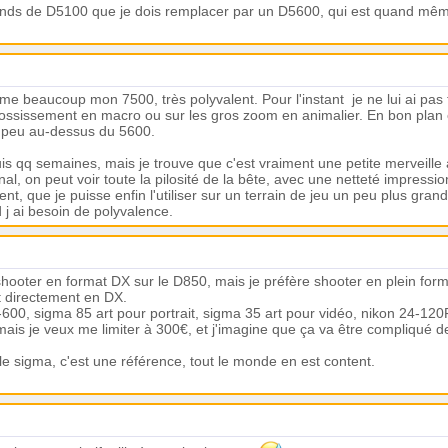
prends de D5100 que je dois remplacer par un D5600, qui est quand même
aime beaucoup mon 7500, très polyvalent. Pour l'instant je ne lui ai pas
grossissement en macro ou sur les gros zoom en animalier. En bon plan
un peu au-dessus du 5600.
is qq semaines, mais je trouve que c'est vraiment une petite merveille 
al, on peut voir toute la pilosité de la bête, avec une netteté impression
t, que je puisse enfin l'utiliser sur un terrain de jeu un peu plus grand
d j ai besoin de polyvalence.
shooter en format DX sur le D850, mais je préfère shooter en plein forma
t directement en DX.
0-600, sigma 85 art pour portrait, sigma 35 art pour vidéo, nikon 24-1
mais je veux me limiter à 300€, et j'imagine que ça va être compliqué d
 le sigma, c'est une référence, tout le monde en est content.