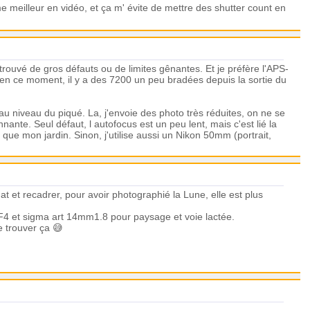
 meilleur en vidéo, et ça m' évite de mettre des shutter count en
 trouvé de gros défauts ou de limites gênantes. Et je préfère l'APS-
 en ce moment, il y a des 7200 un peu bradées depuis la sortie du
au niveau du piqué. La, j'envoie des photo très réduites, on ne se
nante. Seul défaut, l autofocus est un peu lent, mais c'est lié la
 que mon jardin. Sinon, j'utilise aussi un Nikon 50mm (portrait,
t et recadrer, pour avoir photographié la Lune, elle est plus
20F4 et sigma art 14mm1.8 pour paysage et voie lactée.
e trouver ça 😅