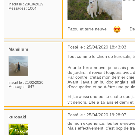
Inscrit le :
28/10/2019
Messages :
1064
Patou et terre neuve
Deux 
Posté le : 25/04/2020 18:43:03
Mamillum
Tout comme le chien de kurosaki, 
Pour le Terre-neuve, je ne sais pas
de jardin... il revient toujours avec
Par contre, c'était mon dernier chi
Avant, j'avais un bulldog anglais, el
Inscrit le :
21/02/2020
d'occupation et peut-être une poule
Messages :
847
Et j'ai aussi une petite chatte que j
vit dehors. Elle a 16 ans et demi e
Posté le : 25/04/2020 19:28:07
kurosaki
de mon expérience, les terre-neuv
Mais effectivement, c'est bcp de tr