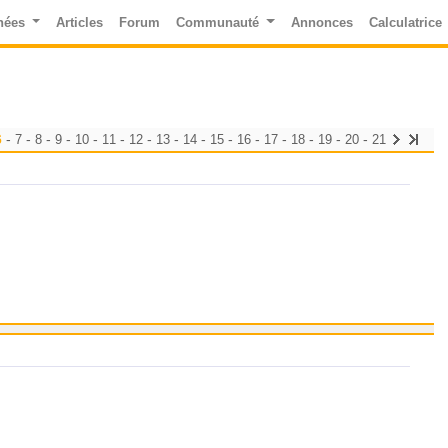
nées
Articles
Forum
Communauté
Annonces
Calculatrice
6
-
-
-
-
-
-
-
-
-
-
-
-
-
-
-
7
8
9
10
11
12
13
14
15
16
17
18
19
20
21