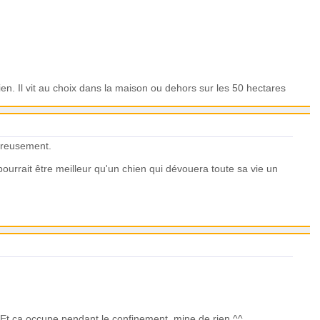
ien. Il vit au choix dans la maison ou dehors sur les 50 hectares
eureusement.
urrait être meilleur qu'un chien qui dévouera toute sa vie un
Et ça occupe pendant le confinement, mine de rien ^^