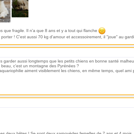
s que fragile. Il n'a que 8 ans et y a tout qui flanche
 porter ! C'est aussi 70 kg d'amour et accessoirement, il "joue" au gard
 les garder aussi longtemps que les petits chiens en bonne santé malh
rès beau, c'est un montagne des Pyrénées ?
aquariophilie aiment visiblement les chiens, en même temps, quel ami po
mes deux bêtes ! Se sont deux samoyèdes femelles de 7 ans et 4 mois. 