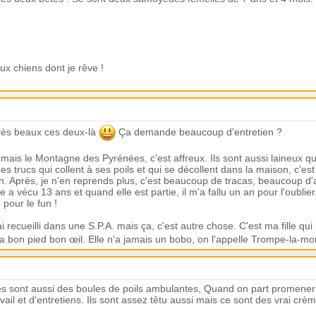
chiens dont je rêve !
très beaux ces deux-là
Ça demande beaucoup d'entretien ?
 mais le Montagne des Pyrénées, c'est affreux. Ils sont aussi laineux q
 des trucs qui collent à ses poils et qui se décollent dans la maison, c'est
en. Après, je n'en reprends plus, c'est beaucoup de tracas, beaucoup d'
le a vécu 13 ans et quand elle est partie, il m'a fallu un an pour l'oublie
 pour le fun !
'ai recueilli dans une S.P.A. mais ça, c'est autre chose. C'est ma fille qui
t a bon pied bon œil. Elle n'a jamais un bobo, on l'appelle Trompe-la-mo
es sont aussi des boules de poils ambulantes, Quand on part promener
avail et d'entretiens. Ils sont assez têtu aussi mais ce sont des vrai 