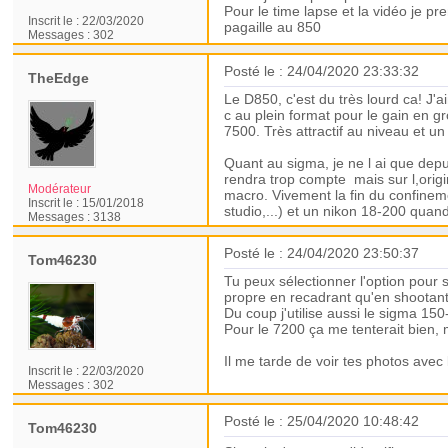
Pour le time lapse et la vidéo je 
Inscrit le :
22/03/2020
pagaille au 850
Messages :
302
Posté le : 24/04/2020 23:33:32
TheEdge
Le D850, c'est du très lourd ca! J'
c au plein format pour le gain en 
7500. Très attractif au niveau et 
Quant au sigma, je ne l ai que depu
rendra trop compte mais sur l,origin
Modérateur
macro. Vivement la fin du confinemen
Inscrit le :
15/01/2018
studio,...) et un nikon 18-200 quan
Messages :
3138
Posté le : 24/04/2020 23:50:37
Tom46230
Tu peux sélectionner l'option pour 
propre en recadrant qu'en shootan
Du coup j'utilise aussi le sigma 15
Pour le 7200 ça me tenterait bien, 
Il me tarde de voir tes photos avec
Inscrit le :
22/03/2020
Messages :
302
Posté le : 25/04/2020 10:48:42
Tom46230