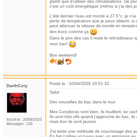
plutôt que d'utiliser des climatisations. De p
c'est un coût énergétique (même si j'ai des p
L'été dernier l'eau est monté à 27.5°c, je n'a
perte de température que je peux obtenir, si c
peut atténuer la vitesse de monté en températu
des trucs comme ça
Dans le pire des cas il reste le refroidisseur
mon bac!
Bon weekend!
Posté le : 10/04/2026 19:51:32
DarthCory
Salut
Des nouvelles du bac dans le mur:
Mes Corydoras vont bien, ils fouillent, se cac
Ils sont très vifs quand j'approche du bac, ils
Inscrit le :
20/08/2025
mais bon ils sont jeunes.
Messages :
226
J'ai testé une méthode de nourrissage des po
En fait j'utilise un tuyau avec un entonnoir 