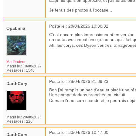
Daphnie qui s'en approche, et j'aimerais être
Je ferais des photos à l'occase...
Posté le : 28/04/2026 19:30:32
Opabinia
C'est encore plus impressionnant en version éc
en route avec impatience, d'autant qu'il fa
Ah, les corys, ces Dyson ventres à nageoir
Modérateur
Inscrit le :
10/08/2022
Messages :
1540
Posté le : 28/04/2026 21:39:23
DarthCory
Bon j'ai remplis un bac d'eau et placé une ré
Une pompe dedans branchée au circuit.
Demain l'eau sera chaude et je pourrais déjà vo
Inscrit le :
20/08/2025
Messages :
226
Posté le : 30/04/2026 10:47:30
DarthCory