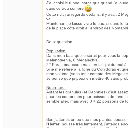
J'ai choisi le tunnel parce que quand j'ai ouver
dans ce trou sombre
Cette nuit j'ai regardé dedans, il y avait 2 Me
va.
Maintenant je laisse vivre le bac, si dans le f
de la place côté droit à l'endroit des Nomaphi
Deux question:
Population:
Dans mon bac, quelle serait pour vous la po
Melanotaenia, 8 Megalechis).
22 Parait beaucoup mais en fait j'ai du mal à 
Si je me réfère à la fiche du Corydoras et que
mon volume (sans tenir compte des Megalech
Je pense que je peux en mettre 40 sans pro
Nourriture:
Autant les granulés (et Daphnies) c'est assez
pour les comprimés pour poissons de fond je s
semble aller, mais avec 8 + 22 poissons de f
Bon j'attends un eu que mes plantes poussent
l'
Helferi
pousse très lentement, j'attends encor