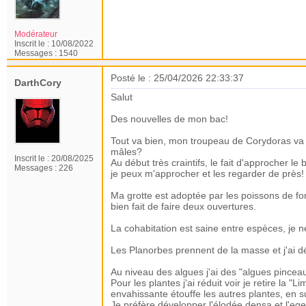
Modérateur
Inscrit le :
10/08/2022
Messages :
1540
Posté le : 25/04/2026 22:33:37
DarthCory
Salut
Des nouvelles de mon bac!
Tout va bien, mon troupeau de Corydoras va bien
mâles?
Inscrit le :
20/08/2025
Au début très craintifs, le fait d'approcher 
Messages :
226
je peux m'approcher et les regarder de près!
Ma grotte est adoptée par les poissons de fo
bien fait de faire deux ouvertures.
La cohabitation est saine entre espèces, je n
Les Planorbes prennent de la masse et j'ai 
Au niveau des algues j'ai des "algues pinceau"
Pour les plantes j'ai réduit voir je retire la 
envahissante étouffe les autres plantes, en su
Je préfère développer l'élodée densa et l'eger