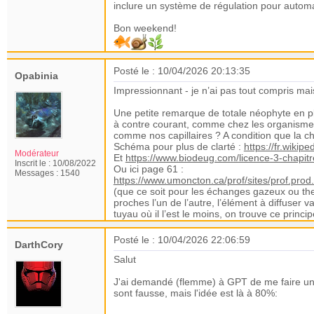
inclure un système de régulation pour automa
Bon weekend!
Posté le : 10/04/2026 20:13:35
Opabinia
Impressionnant - je n’ai pas tout compris mai
Une petite remarque de totale néophyte en plo
à contre courant, comme chez les organismes v
comme nos capillaires ? A condition que la ch
Schéma pour plus de clarté :
https://fr.wikip
Modérateur
Et
https://www.biodeug.com/licence-3-chapitre
Inscrit le :
10/08/2022
Ou ici page 61 :
Messages :
1540
https://www.umoncton.ca/prof/sites/prof.p
(que ce soit pour les échanges gazeux ou the
proches l’un de l’autre, l’élément à diffuser v
tuyau où il l’est le moins, on trouve ce prin
Posté le : 10/04/2026 22:06:59
DarthCory
Salut
J'ai demandé (flemme) à GPT de me faire un s
sont fausse, mais l'idée est là à 80%: