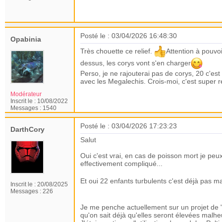
Posté le : 03/04/2026 16:48:30
Opabinia
Très chouette ce relief.
Attention à pouvo
dessus, les corys vont s'en charger
Perso, je ne rajouterai pas de corys, 20 c'est 
avec les Megalechis. Crois-moi, c'est super re
Modérateur
Inscrit le :
10/08/2022
Messages :
1540
Posté le : 03/04/2026 17:23:23
DarthCory
Salut
Oui c'est vrai, en cas de poisson mort je peux
effectivement compliqué...
Et oui 22 enfants turbulents c'est déjà pas 
Inscrit le :
20/08/2025
Messages :
226
Je me penche actuellement sur un projet de "r
qu'on sait déjà qu'elles seront élevées malh