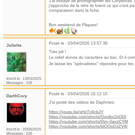
J'ai essayé de photographier les Corydoras, m
j'approche de la vitre ils fuient ce qui n'est
comparaison dans la fiche.
Bon weekend de Pâques!
Posté le : 03/04/2026 13:57:36
Juliette
Très joli !
Le relief donne du caractère au bac. Et il co
Je laisse les "spécialistes" répondre pour les
Inscrit le :
13/03/2025
Messages :
338
Posté le : 03/04/2026 15:12:15
DarthCory
J'ai posté des vidéos de Daphnies:
https://youtu.be/sHzTnlIcbJY
https://youtube.com/shorts/Oxojbv1hODI
https://youtube.com/shorts/Djm-0avzCYM
https://youtube.com/shorts/6tQQsQJZV4I
Inscrit le :
20/08/2025
Messages :
226