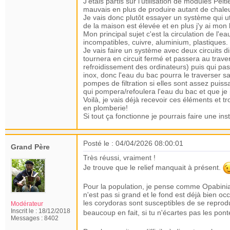
J'étais partis sur l'utilisation de modules Pel
mauvais en plus de produire autant de chaleu
Je vais donc plutôt essayer un système qui uti
de la maison est élevée et en plus j'y ai mo
Mon principal sujet c'est la circulation de l'
incompatibles, cuivre, aluminium, plastiques.
Je vais faire un système avec deux circuits d
tournera en circuit fermé et passera au traver
refroidissement des ordinateurs) puis qui pa
inox, donc l'eau du bac pourra le traverser s
pompes de filtration si elles sont assez puis
qui pompera/refoulera l'eau du bac et que j
Voilà, je vais déjà recevoir ces éléments et 
en plomberie!
Si tout ça fonctionne je pourrais faire une insta
Posté le : 04/04/2026 08:00:01
Grand Père
Très réussi, vraiment !
Je trouve que le relief manquait à présent.
Pour la population, je pense comme Opabinia.
n'est pas si grand et le fond est déjà bien o
les corydoras sont
susceptibles
de se reprodu
Modérateur
Inscrit le :
18/12/2018
beaucoup en fait, si tu n'écartes pas les pon
Messages :
8402