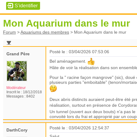
Mon Aquarium dans le mur
Forum
>
Aquariums des membres
>
Mon Aquarium dans le mur
Posté le : 03/04/2026 07:53:06
Grand Père
Bel aménagement.
Hâte de voir la réalisation dans son ensembl
Pour la " racine façon mangrove" (sic), doué
plusieurs parties "emboitable" (tenon/mortai
Modérateur
Inscrit le :
18/12/2018
Messages :
8402
Deux abris distincts auraient peut-être été pr
réalisation, surtout en présence de Corydora
Un tunnel (ouvert aux deux bouts) n'a pas le
convoité lors du frai et approprié par un cou
Posté le : 03/04/2026 12:54:37
DarthCory
Salut