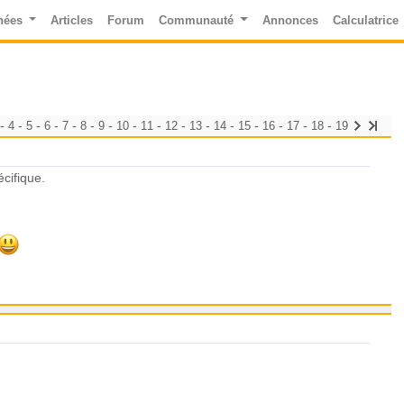
nées
Articles
Forum
Communauté
Annonces
Calculatrice
-
-
-
-
-
-
-
-
-
-
-
-
-
-
-
-
4
5
6
7
8
9
10
11
12
13
14
15
16
17
18
19
écifique.