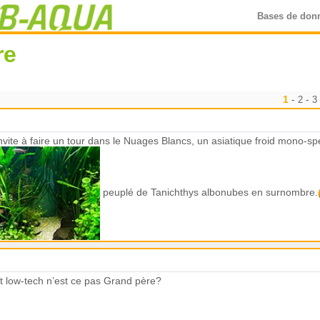
Bases de don
re
1
-
-
2
3
nvite à faire un tour dans le Nuages Blancs, un asiatique froid mono-sp
peuplé de Tanichthys albonubes en surnombre.
nt low-tech n’est ce pas Grand père?