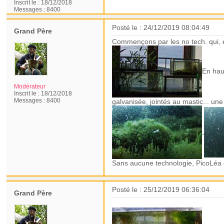
Inscrit le :
18/12/2018
Messages :
8400
Posté le : 24/12/2019 08:04:49
Grand Père
Commençons par les no tech. qui, e
En hau
Modérateur
Inscrit le :
18/12/2018
Messages :
8400
galvanisée, jointés au mastic... une 
Sans aucune technologie, PicoLéa es
Posté le : 25/12/2019 06:36:04
Grand Père