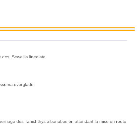
 des Sewellia lineolata.
assoma evergladei
'hivernage des Tanichthys albonubes en attendant la mise en route