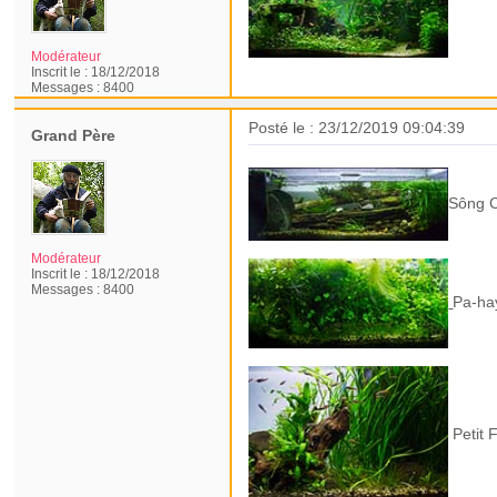
Modérateur
Inscrit le :
18/12/2018
Messages :
8400
Posté le : 23/12/2019 09:04:39
Grand Père
Sông C
Modérateur
Inscrit le :
18/12/2018
Messages :
8400
Pa-ha
Petit 