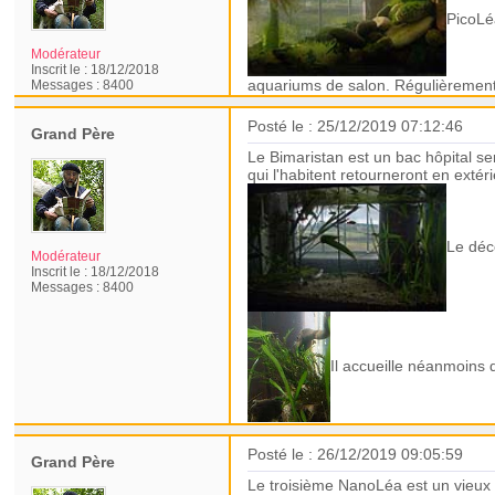
PicoLé
Modérateur
Inscrit le :
18/12/2018
aquariums de salon. Régulièrement 
Messages :
8400
Posté le : 25/12/2019 07:12:46
Grand Père
Le Bimaristan est un bac hôpital se
qui l'habitent retourneront en extéri
Le déc
Modérateur
Inscrit le :
18/12/2018
Messages :
8400
Il accueille néanmoins 
Posté le : 26/12/2019 09:05:59
Grand Père
Le troisième NanoLéa est un vieux 