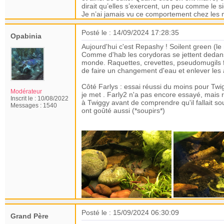
dirait qu’elles s’exercent, un peu comme le si
Je n’ai jamais vu ce comportement chez les 
Posté le : 14/09/2024 17:28:35
Opabinia
Aujourd'hui c'est Repashy ! Soilent green (le
Comme d'hab les corydoras se jettent dedans 
monde. Raquettes, crevettes, pseudomugils f
de faire un changement d'eau et enlever les al
Côté Farlys : essai réussi du moins pour Twig
Modérateur
je met . Farly2 n'a pas encore essayé, mais r
Inscrit le :
10/08/2022
à Twiggy avant de comprendre qu'il fallait s
Messages :
1540
ont goûté aussi (*soupirs*)
Posté le : 15/09/2024 06:30:09
Grand Père