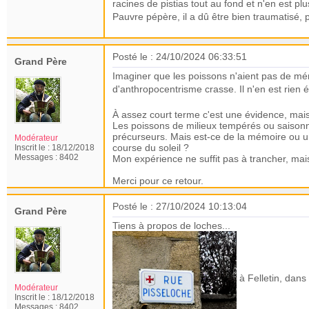
racines de pistias tout au fond et n'en est plus
Pauvre pépère, il a dû être bien traumatisé, 
Posté le : 24/10/2024 06:33:51
Grand Père
Imaginer que les poissons n'aient pas de mémo
d'anthropocentrisme crasse. Il n'en est rien
À assez court terme c'est une évidence, mais 
Les poissons de milieux tempérés ou saisonn
précurseurs. Mais est-ce de la mémoire ou u
Modérateur
course du soleil ?
Inscrit le :
18/12/2018
Messages :
8402
Mon expérience ne suffit pas à trancher, mais
Merci pour ce retour.
Posté le : 27/10/2024 10:13:04
Grand Père
Tiens à propos de loches...
à Felletin, dans
Modérateur
Inscrit le :
18/12/2018
Messages :
8402