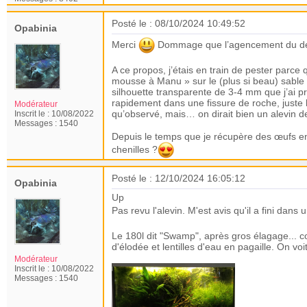
Posté le : 08/10/2024 10:49:52
Opabinia
Merci
Dommage que l’agencement du décor
A ce propos, j’étais en train de pester parce 
mousse à Manu » sur le (plus si beau) sable fi
silhouette transparente de 3-4 mm que j’ai pr
rapidement dans une fissure de roche, juste 
Modérateur
qu’observé, mais… on dirait bien un alevin d
Inscrit le :
10/08/2022
Messages :
1540
Depuis le temps que je récupère des œufs en 
chenilles ?
Posté le : 12/10/2024 16:05:12
Opabinia
Up
Pas revu l'alevin. M'est avis qu'il a fini dan
Le 180l dit "Swamp", après gros élagage... 
d'élodée et lentilles d'eau en pagaille. On voit
Modérateur
Inscrit le :
10/08/2022
Messages :
1540