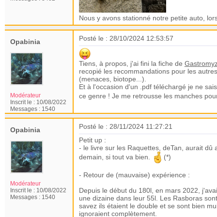
Nous y avons stationné notre petite auto, lor
Posté le : 28/10/2024 12:53:57
Opabinia
Tiens, à propos, j'ai fini la fiche de
Gastromyz
recopié les recommandations pour les autres 
(menaces, biotope...).
Et à l'occasion d'un .pdf téléchargé je ne sa
ce genre ! Je me retrousse les manches pour 
Modérateur
Inscrit le :
10/08/2022
Messages :
1540
Posté le : 28/11/2024 11:27:21
Opabinia
Petit up :
- le livre sur les Raquettes, deTan, aurait dû
demain, si tout va bien.
(*)
- Retour de (mauvaise) expérience :
Modérateur
Depuis le début du 180l, en mars 2022, j'avai
Inscrit le :
10/08/2022
Messages :
1540
une dizaine dans leur 55l. Les Rasboras sont 
savez ils étaient le double et se sont bien m
ignoraient complètement.