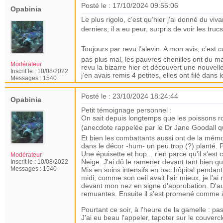
Posté le : 17/10/2024 09:55:06
Opabinia
Le plus rigolo, c’est qu’hier j’ai donné du 
derniers, il a eu peur, surpris de voir les t
Toujours par revu l’alevin. A mon avis, c’est c
pas plus mal, les pauvres chenilles ont du mal
Modérateur
revu la bizarre hier et découvert une nouvelle
Inscrit le :
10/08/2022
j’en avais remis 4 petites, elles ont filé dans
Messages :
1540
Posté le : 23/10/2024 18:24:44
Opabinia
Petit témoignage personnel :
On sait depuis longtemps que les poissons 
(anecdote rappelée par le Dr Jane Goodall que
Et bien les combattants aussi ont de la mémoi
dans le décor -hum- un peu trop (?) planté. Pour
Une épuisette et hop... rien parce qu'il s'es
Modérateur
Neige. J'ai dû le ramener devant tant bien qu
Inscrit le :
10/08/2022
Messages :
1540
Mis en soins intensifs en bac hôpital pendant 
midi, comme son oeil avait l'air mieux, je l'ai
devant mon nez en signe d'approbation. D'aut
remuantes. Ensuite il s'est promené comme 
Pourtant ce soir, à l'heure de la gamelle : pas 
J'ai eu beau l'appeler, tapoter sur le couvercl