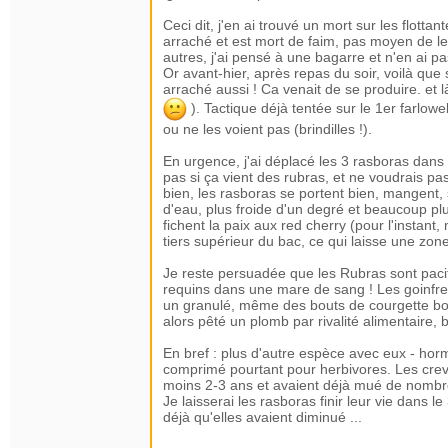
Ceci dit, j'en ai trouvé un mort sur les flotta
arraché et est mort de faim, pas moyen de le n
autres, j'ai pensé à une bagarre et n'en ai 
Or avant-hier, après repas du soir, voilà que 
arraché aussi ! Ca venait de se produire. et là,
). Tactique déjà tentée sur le 1er farlowel
ou ne les voient pas (brindilles !).
En urgence, j'ai déplacé les 3 rasboras dans 
pas si ça vient des rubras, et ne voudrais pa
bien, les rasboras se portent bien, mangent,
d'eau, plus froide d'un degré et beaucoup plus
fichent la paix aux red cherry (pour l'instant
tiers supérieur du bac, ce qui laisse une zone
Je reste persuadée que les Rubras sont pacif
requins dans une mare de sang ! Les goinfres
un granulé, même des bouts de courgette boui
alors pêté un plomb par rivalité alimentaire, b
En bref : plus d'autre espèce avec eux - hormi
comprimé pourtant pour herbivores. Les creve
moins 2-3 ans et avaient déjà mué de nombr
Je laisserai les rasboras finir leur vie dans 
déjà qu'elles avaient diminué ...