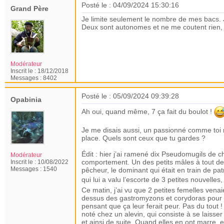
Posté le : 04/09/2024 15:30:16
Grand Père
Je limite seulement le nombre de mes bacs. J
Deux sont autonomes et ne me coutent rien, m
Modérateur
Inscrit le :
18/12/2018
Messages :
8402
Posté le : 05/09/2024 09:39:28
Opabinia
Ah oui, quand même, 7 ça fait du boulot !
Je me disais aussi, un passionné comme toi ne
place. Quels sont ceux que tu gardes ?
Édit : hier j’ai ramené dix Pseudomugils de ch
Modérateur
comportement. Un des petits mâles à tout de 
Inscrit le :
10/08/2022
Messages :
1540
pêcheur, le dominant qui était en train de patr
qui lui a valu l’escorte de 3 petites nouvelles,
Ce matin, j’ai vu que 2 petites femelles venai
dessus des gastromyzons et corydoras pour gr
pensant que ça leur ferait peur. Pas du tout 
noté chez un alevin, qui consiste à se laisse
et ainsi de suite. Quand elles en ont marre