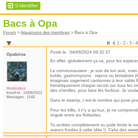
Bacs à Opa
Forum
>
Aquariums des membres
>
Bacs à Opa
-
-
-
1
2
3
4
Posté le : 04/09/2024 09:32:37
Opabinia
En effet, globalement ça va, pour les espèces
Le communautaire : je suis de ton avis, mais 
kuhlis, gastromyzons : repros ou tentatives (
imaginais sagement cantonnés à leur sable fin
frénétiquement chaque recoin sur tous les ni
Modérateur
des chenilles, pour faire les foufous. Je voul
Inscrit le :
10/08/2022
Messages :
1540
Dans le swamp, c’est le nombre qui pose prob
Pour les killis, il n’y a qu’eux, je ne compre
virgule entre les flottantes.
Tu arrêtes complètement ou juste limite le n
sueurs froides à cette idée !) Celui des sewel