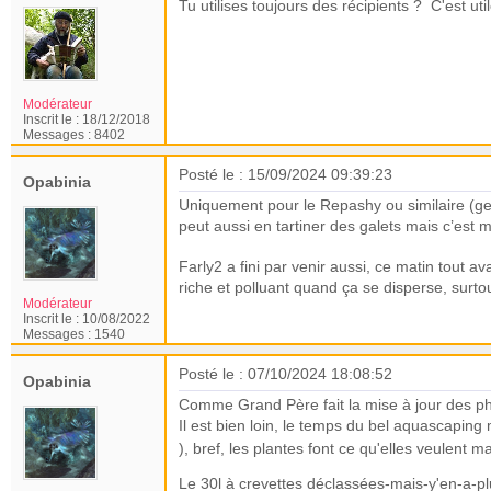
Tu utilises toujours des récipients ?
C'est uti
Modérateur
Inscrit le :
18/12/2018
Messages :
8402
Posté le : 15/09/2024 09:39:23
Opabinia
Uniquement pour le Repashy ou similaire (gel 
peut aussi en tartiner des galets mais c’est 
Farly2 a fini par venir aussi, ce matin tout 
riche et polluant quand ça se disperse, surt
Modérateur
Inscrit le :
10/08/2022
Messages :
1540
Posté le : 07/10/2024 18:08:52
Opabinia
Comme Grand Père fait la mise à jour des ph
Il est bien loin, le temps du bel aquascaping 
), bref, les plantes font ce qu'elles veulen
Le 30l à crevettes déclassées-mais-y'en-a-plu