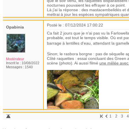
que le soir venu, les raquettes disparaissent
nocturnes pouvaient les effrayer à ce point.
Là j’ai la réponse : des mastacembelidés et 
mettrai à jour les espèces sympatriques quan
Posté le : 07/12/2024 17:00:22
Opabinia
Ca fait 2 jours que je n'ai pas vu la Farlowe
probable, est tout le temps visible. Où est pa
barrage à lentilles d'eau, attendant la gamel
Sinon; le rasbora borgne : pas de séquelle app
Côté raquettes : essai concluant des Green a
Modérateur
scène (photo). Ai aussi filmé
une mêlée avec 
Inscrit le :
10/08/2022
Messages :
1540
-
-
-
1
2
3
4