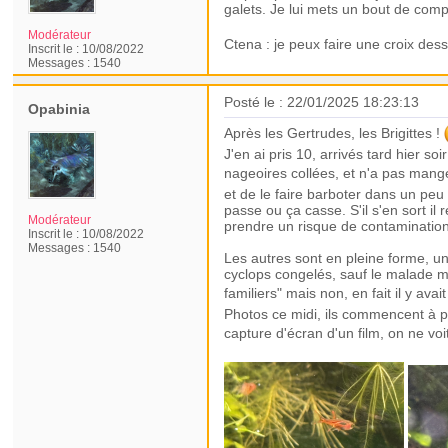
galets. Je lui mets un bout de comp
Modérateur
Ctena : je peux faire une croix des
Inscrit le :
10/08/2022
Messages :
1540
Posté le : 22/01/2025 18:23:13
Opabinia
Après les Gertrudes, les Brigittes !
J'en ai pris 10, arrivés tard hier s
nageoires collées, et n'a pas mang
et de le faire barboter dans un peu
passe ou ça casse. S'il s'en sort il
Modérateur
prendre un risque de contamination
Inscrit le :
10/08/2022
Messages :
1540
Les autres sont en pleine forme, un 
cyclops congelés, sauf le malade mêm
familiers" mais non, en fait il y ava
Photos ce midi, ils commencent à pr
capture d'écran d'un film, on ne voi