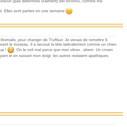
f, une/un (pas déterminé vraiment) bel inconnu, comme ma
out. Elles sont parties en une semaine.
d'Animalis, pour changer de Truffaut. Je venais de remettre 6
ongeant le museau. Il a secoué la tête latéralement comme un chien
oup !
On le voit mal parce que mes vitres...ahem. Un crown
yant et en suivant mon doigt, les autres restaient apathiques