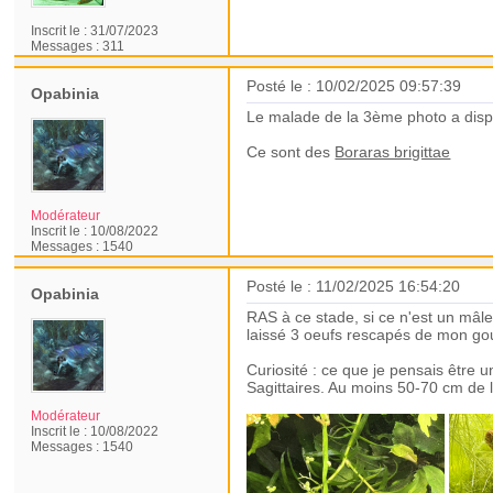
Inscrit le :
31/07/2023
Messages :
311
Posté le : 10/02/2025 09:57:39
Opabinia
Le malade de la 3ème photo a disparu
Ce sont des
Boraras brigittae
Modérateur
Inscrit le :
10/08/2022
Messages :
1540
Posté le : 11/02/2025 16:54:20
Opabinia
RAS à ce stade, si ce n'est un mâle P
laissé 3 oeufs rescapés de mon goup
Curiosité : ce que je pensais être 
Sagittaires. Au moins 50-70 cm de l
Modérateur
Inscrit le :
10/08/2022
Messages :
1540