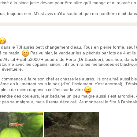
rimé à la pince juste devant pour être sûre qu'il mange et ai rajouté u
sus, toujours rien. M'est avis qu'il a sauté et que ma panthère était da
oir dans le 70l après petit changement d'eau. Tous en pleine forme, sauf 
é ce matin.
Pas vu hier, le vendeur les a pêchés par lots de 4 et ils 
 d'Atvitol + eSha2000 + poudre de Forte (Dr Bassleer), puis hop, dans l
 retourne avec les copains, sinon... il nourrira les mélanoïdes et blackw
 éventuelle.
commence à faire son chef et chasse les autres, ils ont aimé aussi bien 
e en lui mettant sous le nez (d'où l'isolement, c'est anormal). J'étais 
it plein de micro daphnies collées sur la vitre
endre des couleurs, leur bedaine un peu maigre aussi s'est arrondie, ch
t pas sa maigreur, mais il reste décoloré. Je montrerai le film à l'animal