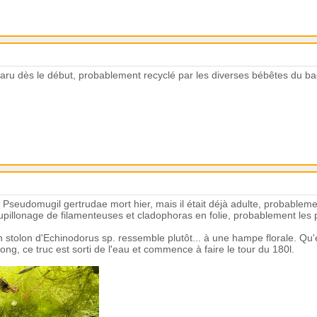
 dès le début, probablement recyclé par les diverses bébêtes du bac, il 
seudomugil gertrudae mort hier, mais il était déjà adulte, probablement le
illonage de filamenteuses et cladophoras en folie, probablement les pa
un stolon d'Echinodorus sp. ressemble plutôt... à une hampe florale. Q
ong, ce truc est sorti de l'eau et commence à faire le tour du 180l.