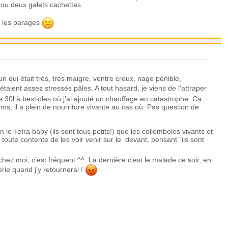
n ou deux galets cachettes.
ns les parages
un qui était très, très maigre, ventre creux, nage pénible,
étaient assez stressés pâles. A tout hasard, je viens de l'attraper
e 30l à bestioles où j'ai ajouté un chauffage en catastrophe. Ca
orms, il a plein de nourriture vivante au cas où. Pas question de
le Tetra baby (ils sont tous petits!) que les collemboles vivants et
toute contente de les voir venir sur le devant, pensant "ils sont
ez moi, c'est fréquent ^^. La dernière c'est le malade ce soir, en
erie quand j'y retournerai !