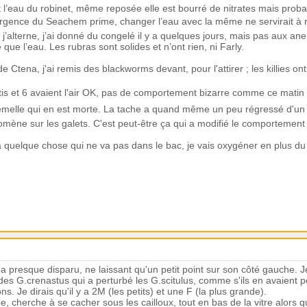
 l’eau du robinet, même reposée elle est bourré de nitrates mais proba
urgence du Seachem prime, changer l’eau avec la même ne servirait à r
j’alterne, j’ai donné du congelé il y a quelques jours, mais pas aux an
que l’eau. Les rubras sont solides et n’ont rien, ni Farly.
e Ctena, j'ai remis des blackworms devant, pour l'attirer ; les killies ont
ortis et 6 avaient l'air OK, pas de comportement bizarre comme ce matin 
melle qui en est morte. La tache a quand même un peu régressé d'un
romène sur les galets. C'est peut-être ça qui a modifié le comportement d
y a quelque chose qui ne va pas dans le bac, je vais oxygéner en plus du
a presque disparu, ne laissant qu'un petit point sur son côté gauche.
des G.crenastus qui a perturbé les G.scitulus, comme s'ils en avaient peur
. Je dirais qu'il y a 2M (les petits) et une F (la plus grande).
ide, cherche à se cacher sous les cailloux, tout en bas de la vitre alors q