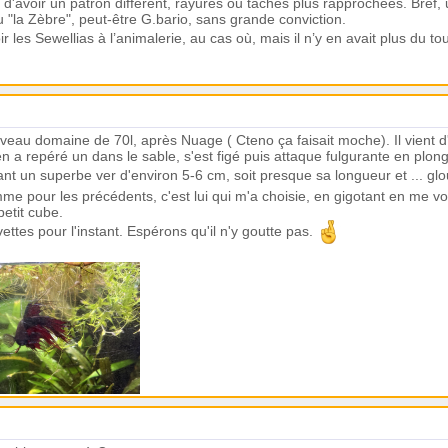
 d'avoir un patron différent, rayures ou taches plus rapprochées. Bre
u "la Zèbre", peut-être G.bario, sans grande conviction.
ir les Sewellias à l’animalerie, au cas où, mais il n’y en avait plus du t
ouveau domaine de 70l, après Nuage ( Cteno ça faisait moche). Il vient 
 en a repéré un dans le sable, s'est figé puis attaque fulgurante en pl
nt un superbe ver d'environ 5-6 cm, soit presque sa longueur et ... gl
me pour les précédents, c'est lui qui m'a choisie, en gigotant en me vo
 petit cube.
evettes pour l'instant. Espérons qu'il n'y goutte pas.