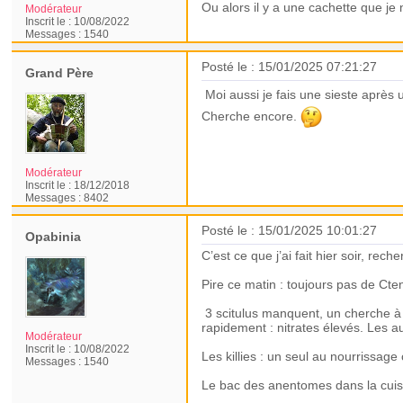
Ou alors il y a une cachette que je 
Modérateur
Inscrit le :
10/08/2022
Messages :
1540
Posté le : 15/01/2025 07:21:27
Grand Père
Moi aussi je fais une sieste après
Cherche encore.
Modérateur
Inscrit le :
18/12/2018
Messages :
8402
Posté le : 15/01/2025 10:01:27
Opabinia
C’est ce que j’ai fait hier soir, re
Pire ce matin : toujours pas de Cte
3 scitulus manquent, un cherche à s
rapidement : nitrates élevés. Les 
Modérateur
Inscrit le :
10/08/2022
Les killies : un seul au nourrissage
Messages :
1540
Le bac des anentomes dans la cuisi