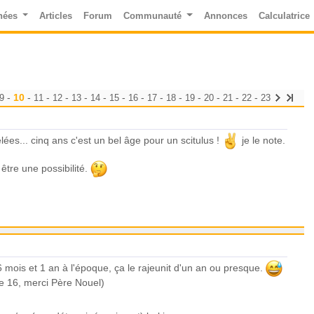
nées
Articles
Forum
Communauté
Annonces
Calculatrice
-
10
-
-
-
-
-
-
-
-
-
-
-
-
-
9
11
12
13
14
15
16
17
18
19
20
21
22
23
lées... cinq ans c'est un bel âge pour un scitulus !
je le note.
être une possibilité.
 6 mois et 1 an à l'époque, ça le rajeunit d'un an ou presque.
ne 16, merci Père Nouel)