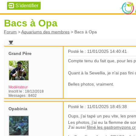
Bacs à Opa
Forum
>
Aquariums des membres
>
Bacs à Opa
Posté le : 11/01/2025 14:40:41
Grand Père
Compte tenu du fait que, pour les p
Quant à la Sewellia, je n'ai pas fin
Belles photos, vraiment.
Modérateur
Inscrit le :
18/12/2018
Messages :
8402
Posté le : 11/01/2025 18:45:38
Opabinia
Oups, j'ai tapé un peu vite, les pr
Les photos, j'ai eu la flemme de so
J'ai aussi
filmé les gastromyzons c