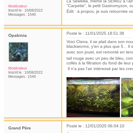
La Sewellia, même la SEW02 a l'air
"Carpette", le petit Gastromyzon, o
Modérateur
Inscrit le :
10/08/2022
Édit : à propos, je suis retournée vo
Messages :
1540
Posté le : 11/01/2025 18:51:38
Opabinia
Voici Ctena, il se plait dans son n
blackworms, y'en a plus que 5... Il
avec son jouet, est remonté en tena
tail rouge avec un peu de bleu, com
collés à la filtration du fond de leur
Il n'a pas l'air intéressé par les cr
Modérateur
Inscrit le :
10/08/2022
Messages :
1540
Posté le : 12/01/2025 06:04:10
Grand Père