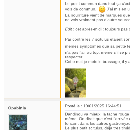
Le point commun dans tout ça c’est
vois de commun.
J’ai mis en 
La nourriture vient de marques que 
ne vois vraiment pas d’autre source 
Edit
: cet après-midi : toujours pas d
Par contre les 7 scitulus étaient s
mêmes symptômes que sa petite fe
n'a pas l'air au top, même s'il se p
respecter.
Cette nuit je mets le brassage, il 
Posté le : 19/01/2025 16:44:51
Opabinia
Dandinou va mieux, la tache rouge 
même. On dirait que c'est l'arrivée 
foncent dans les autres gastromyzons
Le plus petit scitulus, déjà très tim