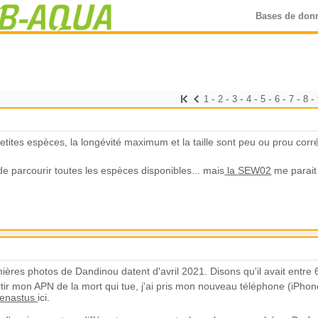
Bases de don
-
-
-
-
-
-
-
-
1
2
3
4
5
6
7
8
etites espèces, la longévité maximum et la taille sont peu ou prou corré
i de parcourir toutes les espèces disponibles... mais
la SEW02
me parait 
emières photos de Dandinou datent d'avril 2021. Disons qu'il avait entre
rtir mon APN de la mort qui tue, j'ai pris mon nouveau téléphone (iPho
renastus
ici.