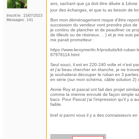
ans, sachant que ça doit être diluée à 1dose 
jour des échanges, et que tu as besoin de lomb
Inscrit le :
15/07/2023
Bon mon déménagement risque d'être reporté
Messages :
141
succession du vendeur vont prendre plus de t
je continu de plancher et de peaufiner ce proj
de tilleuls ou de résineux.... ) et je me suis 
me parait prometteur :
https://www.leroymerlin.fr/produits/kit-ruba
87978114.html
Seul souci, il est en 220-240 volte et n'est 
et j'ai beau chercher en étanche, je ne trouv
je souhaiterai découper le ruban en 3 parties
en série (sur mon schéma, câble solution 2) 
Annie Roy et pascal ont fait des projet simila
comme la mienne enroulé de façon simple san
bacs. Pour Pascal j'ai l'impression qu'il y a a
faible.
bref si parmi vous il y a des connaisseurs e