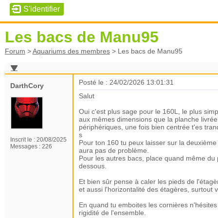
Les bacs de Manu95
Forum
>
Aquariums des membres
>
Les bacs de Manu95
Posté le : 24/02/2026 13:01:31
DarthCory
Salut
Oui c'est plus sage pour le 160L, le plus si
aux mêmes dimensions que la planche livrée av
périphériques, une fois bien centrée t'es tranq
s
Inscrit le :
20/08/2025
Pour ton 160 tu peux laisser sur la deuxième é
Messages :
226
aura pas de problème.
Pour les autres bacs, place quand même du p
dessous.
Et bien sûr pense à caler les pieds de l'étagè
et aussi l'horizontalité des étagères, surtout v
En quand tu emboites les cornières n'hésites 
rigidité de l'ensemble.