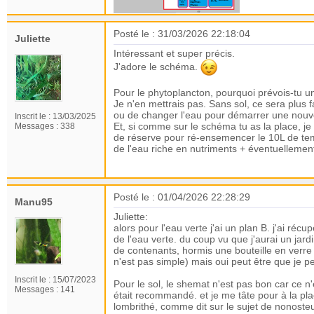
Posté le : 31/03/2026 22:18:04
Juliette
Intéressant et super précis.
J'adore le schéma.
Pour le phytoplancton, pourquoi prévois-tu un
Je n'en mettrais pas. Sans sol, ce sera plus 
ou de changer l'eau pour démarrer une nouve
Inscrit le :
13/03/2025
Et, si comme sur le schéma tu as la place, je 
Messages :
338
de réserve pour ré-ensemencer le 10L de tem
de l'eau riche en nutriments + éventuellemen
Posté le : 01/04/2026 22:28:29
Manu95
Juliette:
alors pour l'eau verte j'ai un plan B. j'ai réc
de l'eau verte. du coup vu que j'aurai un jardin
de contenants, hormis une bouteille en verr
n'est pas simple) mais oui peut être que je peu
Inscrit le :
15/07/2023
Pour le sol, le shemat n'est pas bon car ce n'e
Messages :
141
était recommandé. et je me tâte pour à la p
lombrithé, comme dit sur le sujet de nonosteu