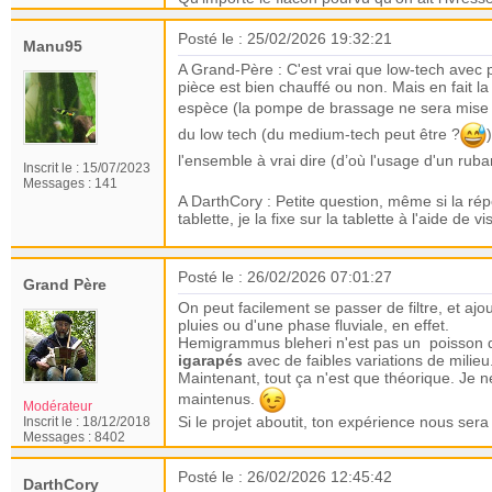
Posté le : 25/02/2026 19:32:21
Manu95
A Grand-Père : C'est vrai que low-tech avec p
pièce est bien chauffé ou non. Mais en fait la
espèce (la pompe de brassage ne sera mise 
du low tech (du medium-tech peut être ?
l'ensemble à vrai dire (d’où l'usage d'un rub
Inscrit le :
15/07/2023
Messages :
141
A DarthCory : Petite question, même si la r
tablette, je la fixe sur la tablette à l'aide de vi
Posté le : 26/02/2026 07:01:27
Grand Père
On peut facilement se passer de filtre, et ajo
pluies ou d'une phase fluviale, en effet.
Hemigrammus bleheri n'est pas un poisson d
igarapés
avec de faibles variations de milieu
Maintenant, tout ça n'est que théorique. Je n
maintenus.
Modérateur
Si le projet aboutit, ton expérience nous sera
Inscrit le :
18/12/2018
Messages :
8402
Posté le : 26/02/2026 12:45:42
DarthCory