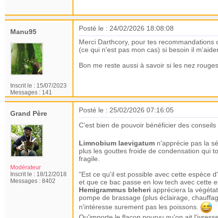
Posté le : 24/02/2026 18:08:08
Manu95
Merci Darthcory, pour tes recommandations que 
(ce qui n'est pas mon cas) si besoin il m'aidera
Bon me reste aussi à savoir si les nez rouge
Inscrit le :
15/07/2023
Messages :
141
Posté le : 25/02/2026 07:16:05
Grand Père
C'est bien de pouvoir bénéficier des conseil
Limnobium laevigatum
n'apprécie pas la séc
plus les gouttes froide de condensation qui to
fragile.
Modérateur
"Est ce qu'il est possible avec cette espèce d
Inscrit le :
18/12/2018
Messages :
8402
et que ce bac passe en low tech avec cette e
Hemigrammus bleheri
appréciera la végétat
pompe de brassage (plus éclairage, chauffag
n'intéresse surement pas les poissons.
Qu'importe le flacon pourvu qu'on ait l'ivress