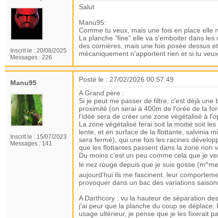
Salut
Manu95:
Comme tu veux, mais une fois en place elle 
La planche "fine" elle va s'emboiter dans les
des cornières, mais une fois posée dessus et
Inscrit le :
20/08/2025
mécaniquement n'apportent rien et si tu veux 
Messages :
226
Posté le : 27/02/2026 00:57:49
Manu95
A Grand père :
Si je peut me passer de filtre, c'est déjà une
proximité (on serai à 400m de l'orée de la fo
l'idée sera de créer une zone végétalisé à 
La zone végétalisé ferai soit la moitié soit le
lente, et en surface de la flottante, salvinia 
Inscrit le :
15/07/2023
sera fermé), qui une fois les racines dévelop
Messages :
141
que les flottantes passent dans la zone non v
Du moins c'est un peu comme cela que je verr
le nez rouge depuis que je suis gosse (m^me
aujourd'hui ils me fascinent. leur comporteme
provoquer dans un bac des variations saison
A Darthcory : vu la hauteur de séparation des 
j'ai peur que la planche du coup se déplace
usage ultérieur, je pense que je les fixerait pa