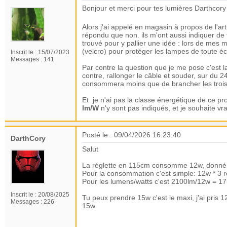
Bonjour et merci pour tes lumières Darthcor
Alors j'ai appelé en magasin à propos de l'art
répondu que non. ils m'ont aussi indiquer de 
trouvé pour y pallier une idée : lors de mes
(velcro) pour protéger les lampes de toute é
Inscrit le :
15/07/2023
Messages :
141
Par contre la question que je me pose c'est 
contre, rallonger le câble et souder, sur du 2
consommera moins que de brancher les trois 
Et je n'ai pas la classe énergétique de ce p
lm/W
n'y sont pas indiqués, et je souhaite v
Posté le : 09/04/2026 16:23:40
DarthCory
Salut
La réglette en 115cm consomme 12w, donné
Pour la consommation c'est simple: 12w * 3 r
Pour les lumens/watts c'est 2100lm/12w = 1
Inscrit le :
20/08/2025
Tu peux prendre 15w c'est le maxi, j'ai pris 12
Messages :
226
15w.