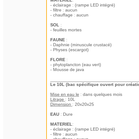
MATERIEL
:
- éclairage : (rampe LED intégré)
- filtre : aucun
- chauffage : aucun
SOL
:
- feuilles mortes
FAUNE
:
- Daphnie (minuscule crustacé)
- Physes (escargot)
FLORE
:
- phytoplancton (eau vert)
- Mousse de java
___________________________________
Le 10L (bac spécifique ouvert pour créati
Mise en eau le
: dans quelques mois
Litrage
: 10L
Dimension
: 20x20x25
EAU
: Dure
MATERIEL
:
- éclairage : (rampe LED intégré)
- filtre : aucun