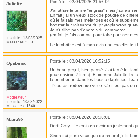
Posté le : 02/04/2026 21:56:04
Juliette
J'ai utilisé le terme "engrais" mais j'aurais sa
En fait j'ai un vieux stock de poudre de dif
où je faisais mes mélanges et où je suppléme
booster la croissance du phytoplancton quand
Je n'utilise pas d'engrais du commerce.
(en fait je fais comme pour faire pousser mes 
Inscrit le :
13/03/2025
Messages :
338
Le lombrithé est à mon avis une excellente id
Posté le : 03/04/2026 16:52:15
Opabinia
Un beau projet, bien pensé. J'ai tenté le "lo
pour environ 7 litres). Et comme Juliette l'a f
la bombonne dans les bacs à daphnies, l'eau ét
: l'eau est redevenue verte. Ce n'est pas du
Modérateur
Inscrit le :
10/08/2022
Messages :
1540
Posté le : 08/04/2026 20:06:01
Manu95
DarthCory : Je crois en avoir un justement que 
Sinon oui je ne veux que du naturel ;). le Lo