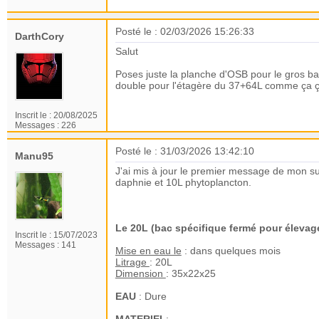
Posté le : 02/03/2026 15:26:33
DarthCory
Salut
Poses juste la planche d'OSB pour le gros bac
double pour l'étagère du 37+64L comme ça ç
Inscrit le :
20/08/2025
Messages :
226
Posté le : 31/03/2026 13:42:10
Manu95
J'ai mis à jour le premier message de mon suj
daphnie et 10L phytoplancton.
Le 20L (bac spécifique fermé pour élevag
Inscrit le :
15/07/2023
Messages :
141
Mise en eau le
: dans quelques mois
Litrage
: 20L
Dimension
: 35x22x25
EAU
: Dure