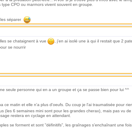
nes type CPO ou marmors vivent souvent en groupe.
 les séparer
lles se chataignent à vue
, j'en ai isolé une à qui il restait que 2 pa
 pour se nourrir
une seule personne qui en a un groupe et ça se passe bien pour lui ^^
na ce matin et elle n'a plus d'oeufs. Du coup je l'ai traumatisée pour ri
us (les 6 semaines mini sont pour les grandes cherax), mais pas vu de b
ssage restera en cyclage en attendant.
ouples se forment et sont "définitifs", les graînages s'enchaînant une foi