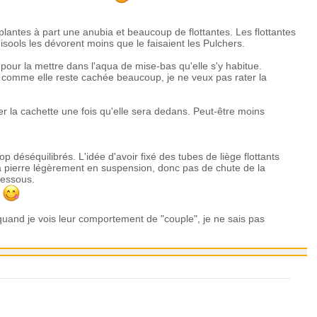
 plantes à part une anubia et beaucoup de flottantes. Les flottantes
 Misools les dévorent moins que le faisaient les Pulchers.
 pour la mettre dans l'aqua de mise-bas qu'elle s'y habitue.
ufs comme elle reste cachée beaucoup, je ne veux pas rater la
rer la cachette une fois qu'elle sera dedans. Peut-être moins
p déséquilibrés. L'idée d'avoir fixé des tubes de liège flottants
la pierre légèrement en suspension, donc pas de chute de la
dessous.
e
s quand je vois leur comportement de "couple", je ne sais pas