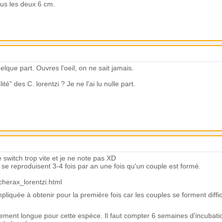
tous les deux 6 cm.
lque part. Ouvres l'oeil, on ne sait jamais.
ité" des C. lorentzi ? Je ne l'ai lu nulle part.
 switch trop vite et je ne note pas XD
s se reproduisent 3-4 fois par an une fois qu'un couple est formé.
cherax_lorentzi.html
liquée à obtenir pour la première fois car les couples se forment diffi
ivement longue pour cette espèce. Il faut compter 6 semaines d'incubati