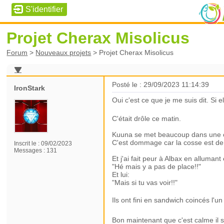
Projet Cherax Misolicus
Forum
>
Nouveaux projets
>
Projet Cherax Misolicus
Posté le : 29/09/2023 11:14:39
IronStark
Oui c'est ce que je me suis dit. Si 
C'était drôle ce matin.
Kuuna se met beaucoup dans une cos
C'est dommage car la cosse est de p
Inscrit le :
09/02/2023
Messages :
131
Et j'ai fait peur à Albax en alluman
"Hé mais y a pas de place!!"
Et lui:
"Mais si tu vas voir!!"
Ils ont fini en sandwich coincés l'u
Bon maintenant que c'est calme il s