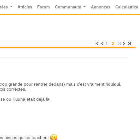
nées
Articles
Forum
Communauté
Annonces
Calculatrice
-
2
-
1
3
op grande pour rentrer dedans) mais c'est vraiment riquiqui.
tos correctes.
osse ou Kuuna était déjà là.
les pinces qui se touchent