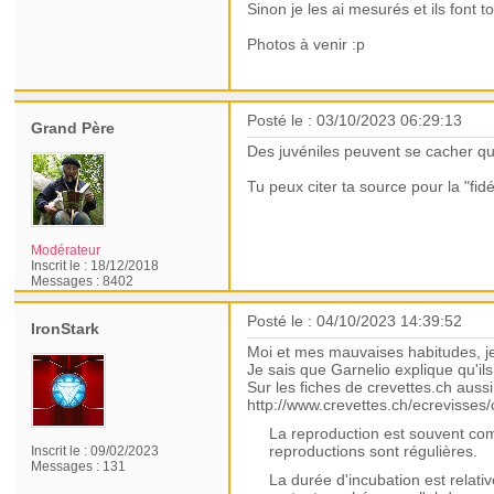
Sinon je les ai mesurés et ils font 
Photos à venir :p
Posté le : 03/10/2023 06:29:13
Grand Père
Des juvéniles peuvent se cacher que
Tu peux citer ta source pour la "fidél
Modérateur
Inscrit le :
18/12/2018
Messages :
8402
Posté le : 04/10/2023 14:39:52
IronStark
Moi et mes mauvaises habitudes, je
Je sais que Garnelio explique qu'il
Sur les fiches de crevettes.ch aussi
http://www.crevettes.ch/ecrevisses/
La reproduction est souvent comp
reproductions sont régulières.
Inscrit le :
09/02/2023
Messages :
131
La durée d'incubation est relat