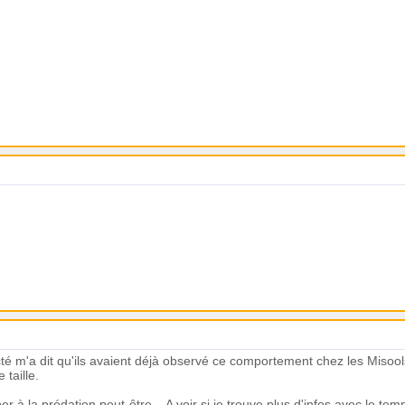
té m'a dit qu'ils avaient déjà observé ce comportement chez les Misool
e taille.
r à la prédation peut-être... A voir si je trouve plus d'infos avec le tem