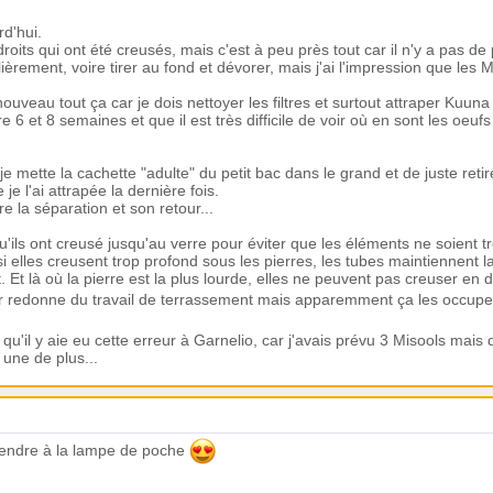
d'hui.
roits qui ont été creusés, mais c'est à peu près tout car il n'y a pas de
ulièrement, voire tirer au fond et dévorer, mais j'ai l'impression que les
uveau tout ça car je dois nettoyer les filtres et surtout attraper Kuuna
 6 et 8 semaines et que il est très difficile de voir où en sont les oe
je mette la cachette "adulte" du petit bac dans le grand et de juste reti
e l'ai attrapée la dernière fois.
e la séparation et son retour...
u'ils ont creusé jusqu'au verre pour éviter que les éléments ne soient tro
 elles creusent trop profond sous les pierres, les tubes maintiennent 
. Et là où la pierre est la plus lourde, elles ne peuvent pas creuser en 
eur redonne du travail de terrassement mais apparemment ça les occup
 qu'il y aie eu cette erreur à Garnelio, car j'avais prévu 3 Misools mai
une de plus...
prendre à la lampe de poche