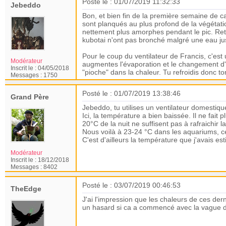
Posté le : 01/07/2019 11:32:33
Jebeddo
Bon, et bien fin de la première semaine de can
sont planqués au plus profond de la végétati
nettement plus amorphes pendant le pic. Reto
kubotai n'ont pas bronché malgré une eau ju
Pour le coup du ventilateur de Francis, c'est 
Modérateur
augmentes l'évaporation et le changement d'é
Inscrit le :
04/05/2018
"pioche" dans la chaleur. Tu refroidis donc t
Messages :
1750
Posté le : 01/07/2019 13:38:46
Grand Père
Jebeddo, tu utilises un ventilateur domestiq
Ici, la température a bien baissée. Il ne fait
20°C de la nuit ne suffisent pas à rafraichir l
Nous voilà à 23-24 °C dans les aquariums, ce
C'est d'ailleurs la température que j'avais 
Modérateur
Inscrit le :
18/12/2018
Messages :
8402
Posté le : 03/07/2019 00:46:53
TheEdge
J'ai l'impression que les chaleurs de ces de
un hasard si ca a commencé avec la vague d