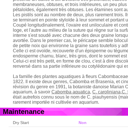
membraneuses, obtuses, et trois intérieures, un peu plus 
pétaloïdes, également très obtuses. Les étamines sont au 
Les pistils sont au nombre de deux, plus rarement trois. Il
se terminant en pointe styloïde à leur sommet et portant u
Coupé longitudinalement, l'ovaire est uniloculaire et con
loge, et l'autre au milieu de la suture qui règne sur la su
interne s'est soudé avec chacune des deux graine lorsque
avortée. Dans le premier cas, le péricarpe semble bilocul
de petite noix qui environne la graine sans toutefois y ad
Celle ci est ovoïde, recouverte d'un épisperme ou tégu
endosperme charnu, blanc, très gros, dont le sommet est 
Celui-ci est très petit, en forme de clou, c'est à dire disc
renversé dans sa partie inférieure ou cotylédonaire qui est
La famille des plantes aquatiques à fleurs Cabombaceae a
1822. Il existe deux genres, Cabomba et Brasenia, et c
révision du genre en 1991, la botaniste danoise Marian
aquarium, à savoir
Cabomba aquatica
,
C. caroliniana
,
C. 
était autrefois connu sous le nom de C. piauhyensis (m
rarement importée ni cultivée en aquarium.
Maintenance
Dry Start
Non