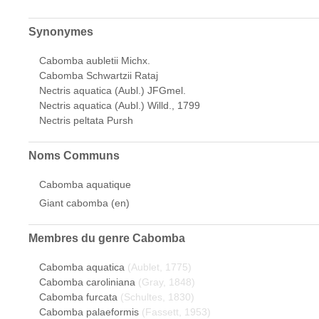
Synonymes
Cabomba aubletii Michx.
Cabomba Schwartzii Rataj
Nectris aquatica (Aubl.) JFGmel.
Nectris aquatica (Aubl.) Willd., 1799
Nectris peltata Pursh
Noms Communs
Cabomba aquatique
Giant cabomba (en)
Membres du genre
Cabomba
Cabomba aquatica
(Aublet, 1775)
Cabomba caroliniana
(Gray, 1848)
Cabomba furcata
(Schultes, 1830)
Cabomba palaeformis
(Fassett, 1953)