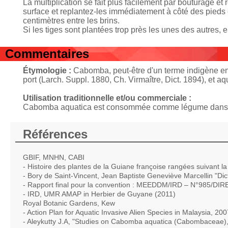
La multiplication se fait plus facilement par bouturage et
surface et replantez-les immédiatement à côté des pieds 
centimètres entre les brins.
Si les tiges sont plantées trop près les unes des autres, el
Commentaires
Étymologie :
Cabomba, peut-être d'un terme indigène e
port (Larch. Suppl. 1880, Ch. Virmaître, Dict. 1894), et aq
Utilisation traditionnelle et/ou commerciale :
Cabomba aquatica est consommée comme légume dans les 
Références
GBIF, MNHN, CABI
- Histoire des plantes de la Guiane françoise rangées suivant la
- Bory de Saint-Vincent, Jean Baptiste Geneviève Marcellin "Dict
- Rapport final pour la convention : MEEDDM/IRD – N°985/DI
- IRD, UMR AMAP in Herbier de Guyane (2011)
Royal Botanic Gardens, Kew
- Action Plan for Aquatic Invasive Alien Species in Malaysia, 200
- Aleykutty J.A, "Studies on Cabomba aquatica (Cabombaceae),