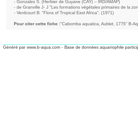
- Gonzales S. (Herbier de Guyane (CAY) – IRD/AMAP)
- de Granville J- J "Les formations végétales primaires de la z
- Verdcourt B. "Flora of Tropical East Africa", (1971)
Pour citer cette fiche :
"Cabomba aquatica, Aublet, 1775" B-Aq
Généré par www.b-aqua.com - Base de données aquariophile partici