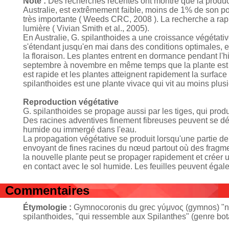
Note :
Des recherches récentes ont montré que la produc
Australie, est extrêmement faible, moins de 1% de son pot
très importante ( Weeds CRC, 2008 ). La recherche a rapp
lumière ( Vivian Smith et al., 2005).
En Australie, G. spilanthoides a une croissance végétative
s'étendant jusqu'en mai dans des conditions optimales, 
la floraison. Les plantes entrent en dormance pendant l'h
septembre à novembre en même temps que la plante est 
est rapide et les plantes atteignent rapidement la surfa
spilanthoides est une plante vivace qui vit au moins plu
Reproduction végétative
G. spilanthoides se propage aussi par les tiges, qui prod
Des racines adventives finement fibreuses peuvent se dé
humide ou immergé dans l'eau.
La propagation végétative se produit lorsqu'une partie d
envoyant de fines racines du nœud partout où des fragment
la nouvelle plante peut se propager rapidement et créer 
en contact avec le sol humide. Les feuilles peuvent égale
Commentaires
Étymologie :
Gymnocoronis du grec γύμνος (gymnos) "nu" 
spilanthoides, "qui ressemble aux Spilanthes" (genre bot