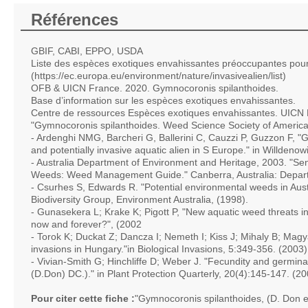
Références
GBIF, CABI, EPPO, USDA
Liste des espèces exotiques envahissantes préoccupantes pou
(https://ec.europa.eu/environment/nature/invasivealien/list)
OFB & UICN France. 2020. Gymnocoronis spilanthoides.
Base d’information sur les espèces exotiques envahissantes.
Centre de ressources Espèces exotiques envahissantes. UICN Fra
"Gymnocoronis spilanthoides. Weed Science Society of America
- Ardenghi NMG, Barcheri G, Ballerini C, Cauzzi P, Guzzon F, "
and potentially invasive aquatic alien in S Europe." in Willdenow
- Australia Department of Environment and Heritage, 2003. "Sene
Weeds: Weed Management Guide." Canberra, Australia: Depart
- Csurhes S, Edwards R. "Potential environmental weeds in Austra
Biodiversity Group, Environment Australia, (1998).
- Gunasekera L; Krake K; Pigott P, "New aquatic weed threats in
now and forever?", (2002
- Torok K; Duckat Z; Dancza I; Nemeth I; Kiss J; Mihaly B; Magy
invasions in Hungary."in Biological Invasions, 5:349-356. (2003)
- Vivian-Smith G; Hinchliffe D; Weber J. "Fecundity and germina
(D.Don) DC.)." in Plant Protection Quarterly, 20(4):145-147. (20
Pour citer cette fiche :
"Gymnocoronis spilanthoides, (D. Don 