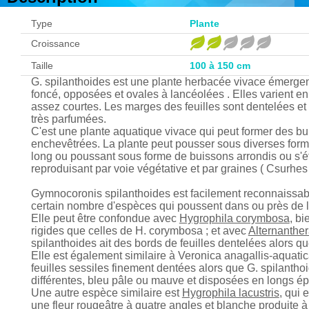
Type
Plante
Croissance
Taille
100 à 150 cm
G. spilanthoides est une plante herbacée vivace émergente
foncé, opposées et ovales à lancéolées . Elles varient en 
assez courtes. Les marges des feuilles sont dentelées et
très parfumées.
C'est une plante aquatique vivace qui peut former des bui
enchevêtrées. La plante peut pousser sous diverses formes
long ou poussant sous forme de buissons arrondis ou s'é
reproduisant par voie végétative et par graines ( Csurhes
Gymnocoronis spilanthoides est facilement reconnaissable
certain nombre d'espèces qui poussent dans ou près de l
Elle peut être confondue avec
Hygrophila corymbosa
, bi
rigides que celles de H. corymbosa ; et avec
Alternanther
spilanthoides ait des bords de feuilles dentelées alors qu
Elle est également similaire à Veronica anagallis-aquatic
feuilles sessiles finement dentées alors que G. spilanthoid
différentes, bleu pâle ou mauve et disposées en longs ép
Une autre espèce similaire est
Hygrophila lacustris
, qui
une fleur rougeâtre à quatre angles et blanche produite à