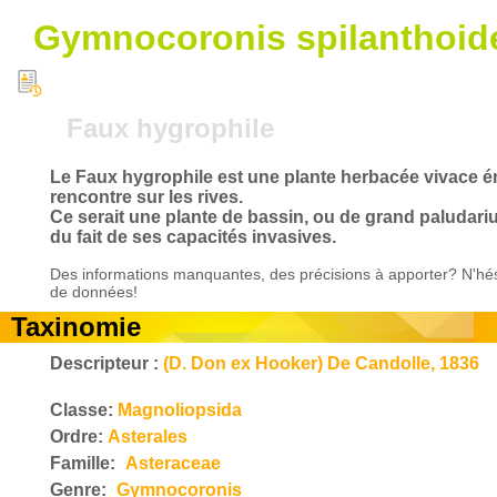
Gymnocoronis spilanthoid
Faux hygrophile
Le Faux hygrophile est une plante herbacée vivace ém
rencontre sur les rives.
Ce serait une plante de bassin, ou de grand paludarium
du fait de ses capacités invasives.
Des informations manquantes, des précisions à apporter? N'hés
de données!
Taxinomie
Descripteur :
(D. Don ex Hooker) De Candolle, 1836
Classe:
Magnoliopsida
Ordre:
Asterales
Famille:
Asteraceae
Genre:
Gymnocoronis