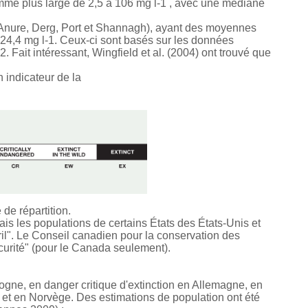
amme plus large de 2,5 à 106 mg l-1 , avec une médiane
 Anure, Derg, Port et Shannagh), ayant des moyennes
e 24,4 mg l-1. Ceux-ci sont basés sur les données
Fait intéressant, Wingfield et al. (2004) ont trouvé que
 indicateur de la
de répartition.
ais les populations de certains États des États-Unis et
l". Le Conseil canadien pour la conservation des
rité" (pour le Canada seulement).
logne, en danger critique d'extinction en Allemagne, en
et en Norvège. Des estimations de population ont été