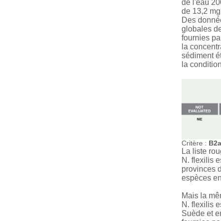
de l'eau 20
de 13,2 mg 
Des donnée
globales de
fournies pa
la concentr
sédiment ét
la conditio
Critère :
B2a
La liste ro
N. flexilis
provinces 
espèces en
Mais la mêm
N. flexilis
Suède et e