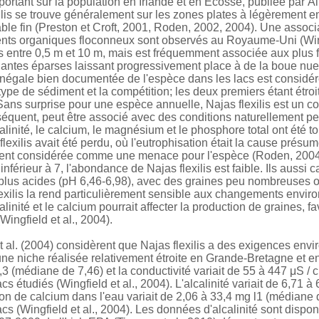
ortant sur la population en Irlande et en Ecosse, publiée par 
ilis se trouve généralement sur les zones plates à légèrement e
ble fin (Preston et Croft, 2001, Roden, 2002, 2004). Une associ
ts organiques floconneux sont observés au Royaume-Uni (Wingfi
s entre 0,5 m et 10 m, mais est fréquemment associée aux plus 
antes éparses laissant progressivement place à de la boue nue 
 inégale bien documentée de l'espèce dans les lacs est consid
type de sédiment et la compétition; les deux premiers étant étr
 Sans surprise pour une espèce annuelle, Najas flexilis est un c
séquent, peut être associé avec des conditions naturellement per
calinité, le calcium, le magnésium et le phosphore total ont été 
lexilis avait été perdu, où l'eutrophisation était la cause présumé
nt considérée comme une menace pour l'espèce (Roden, 2004, Win
inférieur à 7, l'abondance de Najas flexilis est faible. Ils aus
plus acides (pH 6,46-6,98), avec des graines peu nombreuses ou
exilis la rend particulièrement sensible aux changements enviro
alinité et le calcium pourrait affecter la production de graines, f
Wingfield et al., 2004).
t al. (2004) considèrent que Najas flexilis a des exigences en
ne niche réalisée relativement étroite en Grande-Bretagne et en 
,3 (médiane de 7,46) et la conductivité variait de 55 à 447 μS 
acs étudiés (Wingfield et al., 2004). L'alcalinité variait de 6,71 
on de calcium dans l'eau variait de 2,06 à 33,4 mg l1 (médiane 
acs (Wingfield et al., 2004). Les données d'alcalinité sont dispon