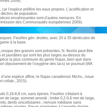
ennes 2009) :
car l'espèce préfère les eaux propres. L'acidification et
s déclins de population.
spèces envahissantes sont d'autres menaces. En
Commission des Communautés européennes 2009).
flasques. Feuilles gén. droites, avec 20 à 35 denticules de
aine à la base.
 Lorsque des graines sont présentes, N. flexilis peut être
s et jaunâtres qui sont les plus larges au-dessus du
l'espèce la plus commune du genre Najas, bien que dans
ation (épuisement de l'oxygène des lacs) se poursuit (WA
ce d’une espèce afﬁne, le Najas canadensis Michx., issue
et collab., 2015).
s 0,16-6,8 cm, sans épines. Feuilles s'étalant à
mm de large, sommet arrondi ; limbe 0,2-0,6 mm de large,
nts, dents unicellulaires ; nervure médiane sans
es mêmes plantes. Fleurs staminées à l'aisselle distale,