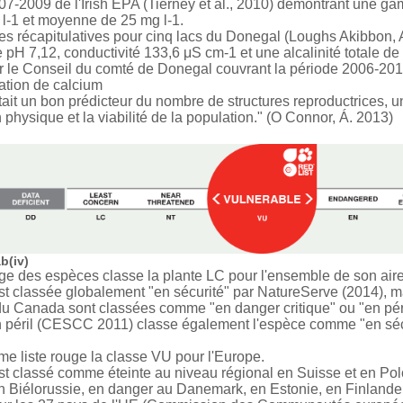
07-2009 de l'Irish EPA (Tierney et al., 2010) démontrant une g
l-1 et moyenne de 25 mg l-1.
s récapitulatives pour cinq lacs du Donegal (Loughs Akibbon,
 pH 7,12, conductivité 133,6 μS cm-1 et une alcalinité totale d
r le Conseil du comté de Donegal couvrant la période 2006-2012. 
ation de calcium
ait un bon prédicteur du nombre de structures reproductrices, un
n physique et la viabilité de la population." (O Connor, Á. 2013)
b(iv)
uge des espèces classe la plante LC pour l'ensemble de son aire 
 est classée globalement "en sécurité" par NatureServe (2014), m
du Canada sont classées comme "en danger critique" ou "en péri
 péril (CESCC 2011) classe également l'espèce comme "en sécu
e liste rouge la classe VU pour l'Europe.
 est classé comme éteinte au niveau régional en Suisse et en Po
n Biélorussie, en danger au Danemark, en Estonie, en Finlande 