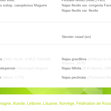
xilis Willd.
Fluvialis flexilis (Willd.) Pers.
lis subsp. caespitosus Maguire
Najas flexilis var. congesta Far
Najas flexilis var. flexilis
Slender naiad (en)
is
((Will.) Rostk. & WLE Schmidt)
Najas gracillima
((A.Braun ex E
Magnus, 1870)
alupensis
((Sprengel) Magnus,
Najas filifolia
(R.R.Haynes, 198
r
(Allioni, 1773)
Najas pectinata
((Parlatore) M
magne, Irlande, Lettonie, Lituanie, Norvège, Fédération de R