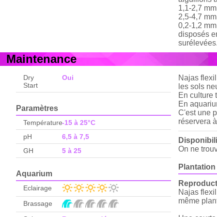
1,1-2,7 mm 
2,5-4,7 mm 
0,2-1,2 mm,
disposés en
surélevées.
Maintenance
Dry
Oui
Najas flexi
Start
les sols ne
En culture 
En aquarium
Paramètres
C'est une p
réservera à
Température
-15 à 25°C
pH
6,5 à 7,5
Disponibil
On ne trouv
GH
5 à 25
Plantation 
Aquarium
Reproduct
Eclairage
Najas flexi
même plante
Brassage