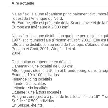
Aire actuelle
Najas flexilis a une répartition principalement circumboré
l'ouest de l'Amérique du Nord.
En Europe, elle est présente de la Scandinavie et de l
2
Europe est inférieure à 2 000 km
.
Najas flexilis a une distribution quelque peu disjointe q
1997) et circumboréale (Preston et Croft, 2001). Elle e
Elle a une distribution au nord de l'Europe, s'étendant 
Preston et Croft, 2001, Wingfield et al.
2004).
Distribution européenne en détail :
2
Danemark : une localité de 0,03 km
Allemagne : éteinte à Berlin et Brandebourg, dans la rég
Estonie : 10 à 100 individus
Finlande : cinq localités
Irlande : 36 localités
Lettonie : six localités
Lituanie : une à trois localités
ème
Pologne : enregistré à partir de trois localités au 19
si
Suède : 10 500 individus
En Suisse. éteinte.