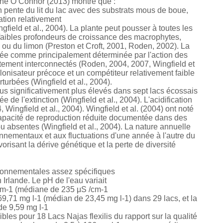
Áine O Connor (2013) montre que :
n pente du lit du lac avec des substrats mous de boue,
ation relativement
eld et al., 2004). La plante peut pousser à toutes les
faibles profondeurs de croissance des macrophytes,
ou du limon (Preston et Croft, 2001, Roden, 2002). La
érée comme principalement déterminée par l'action des
oitement interconnectés (Roden, 2004, 2007, Wingfield et
olonisateur précoce et un compétiteur relativement faible
turbées (Wingfield et al., 2004).
tous significativement plus élevés dans sept lacs écossais
e de l'extinction (Wingfield et al., 2004). L'acidification
gfield et al., 2004). Wingfield et al. (2004) ont noté
si capacité de reproduction réduite documentée dans des
 absentes (Wingfield et al., 2004). La nature annuelle
nnementaux et aux fluctuations d'une année à l'autre du
avorisant la dérive génétique et la perte de diversité
vironnementales assez spécifiques
Irlande. Le pH de l'eau variait
/ cm-1 (médiane de 235 μS /cm-1
à 69,71 mg l-1 (médian de 23,45 mg l-1) dans 29 lacs, et la
de 9,59 mg l-1
ibles pour 18 Lacs Najas flexilis du rapport sur la qualité