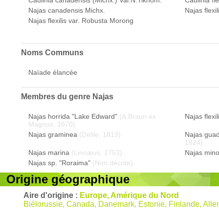
Caulinia canadensis (Michx.) Val.N.Tikhom.
Caulinia fle
Najas canadensis Michx.
Najas flexi
Najas flexilis var. Robusta Morong
Noms Communs
Naïade élancée
Membres du genre
Najas
Najas horrida "Lake Edward"
(A.Braun ex
Najas flexil
Magnus, 1870)
Najas graminea
(Delile, 1813)
Najas guad
1824)
Najas marina
(Linnæus, 1753)
Najas mino
Najas sp. "Roraima"
(Non décrite)
Origine géographique
Aire d'origine :
Europe, Amérique du Nord
Biélorussie, Canada, Danemark, Estonie, Finlande, Alle