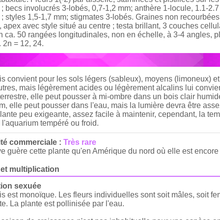
; becs involucrés 3-lobés, 0,7-1,2 mm; anthère 1-locule, 1.1-2.7 m
; styles 1,5-1,7 mm; stigmates 3-lobés. Graines non recourbées
 apex avec style situé au centre ; testa brillant, 3 couches cellu
 ca. 50 rangées longitudinales, non en échelle, à 3-4 angles, p
 2n = 12, 24.
lis convient pour les sols légers (sableux), moyens (limoneux) e
utres, mais légèrement acides ou légèrement alcalins lui convie
terrestre, elle peut pousser à mi-ombre dans un bois clair humide
, elle peut pousser dans l'eau, mais la lumière devra être asse
lante peu exigeante, assez facile à maintenir, cependant, la temp
 l'aquarium tempéré ou froid.
ité commerciale :
Très rare
e guère cette plante qu'en Amérique du nord où elle est encor
et multiplication
ion sexuée
lis est monoïque. Les fleurs individuelles sont soit mâles, soit f
. La plante est pollinisée par l'eau.