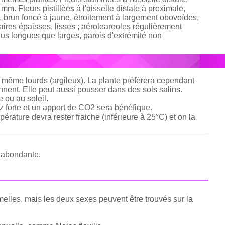
m. Fleurs pistillées à l'aisselle distale à proximale,
, brun foncé à jaune, étroitement à largement obovoïdes,
laires épaisses, lisses ; aéroleareoles régulièrement
lus longues que larges, parois d'extrémité non
t même lourds (argileux). La plante préférera cependant
nnent. Elle peut aussi pousser dans des sols salins.
 ou au soleil.
z forte et un apport de CO2 sera bénéfique.
érature devra rester fraiche (inférieure à 25°C) et on la
e abondante.
emelles, mais les deux sexes peuvent être trouvés sur la