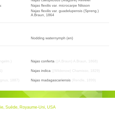
Najas caespitosus (Maguire) Révéler
w.
Najas flexilis var. microcarpe Nilsson
Najas flexilis var. guadelupensis (Spreng.)
A.Braun, 1864
Nodding waternymph (en)
ngelm.)
Najas conferta
((A.Braun) A.Braun, 1868)
5)
Najas indica
((Wildenow) Chamisso, 1829)
agnus, 1887)
Najas madagascariensis
(Rendle, 1899)
ussie, Suède, Royaume-Uni, USA