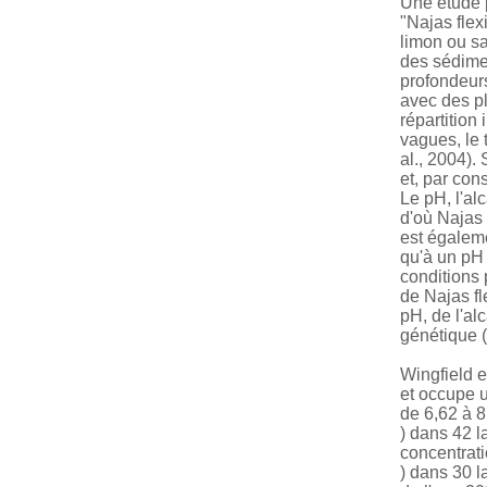
Une étude p
"Najas flex
limon ou sa
des sédimen
profondeur
avec des pl
répartition
vagues, le 
al., 2004).
et, par con
Le pH, l'al
d'où Najas f
est égaleme
qu'à un pH 
conditions 
de Najas fl
pH, de l'alc
génétique (
Wingfield e
et occupe u
de 6,62 à 8
) dans 42 l
concentrati
) dans 30 l