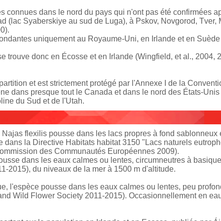
ones connues dans le nord du pays qui n'ont pas été confirmées
ad (lac Syaberskiye au sud de Luga), à Pskov, Novgorod, Tver, M
0).
abondantes uniquement au Royaume-Uni, en Irlande et en Suède 
se trouve donc en Écosse et en Irlande (Wingfield, et al., 2004,
partition et est strictement protégé par l'Annexe I de la Convent
ne dans presque tout le Canada et dans le nord des États-Unis
oline du Sud et de l'Utah.
 Najas flexilis pousse dans les lacs propres à fond sablonneux
e dans la Directive Habitats habitat 3150 "Lacs naturels eutro
(Commission des Communautés Européennes 2009).
ousse dans les eaux calmes ou lentes, circumneutres à basique
1-2015), du niveaux de la mer à 1500 m d'altitude.
, l'espèce pousse dans les eaux calmes ou lentes, peu profond
nd Wild Flower Society 2011-2015). Occasionnellement en ea