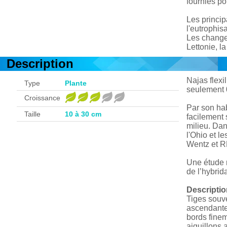
fournies p
Les princip
l'eutrophis
Les change
Lettonie, 
Description
Najas flexi
Type
Plante
seulement 
Croissance
Par son hab
Taille
10 à 30 cm
facilement 
milieu. Dan
l'Ohio et l
Wentz et R
Une étude r
de l’hybrida
Descripti
Tiges souve
ascendantes
bords finem
aiguillons 