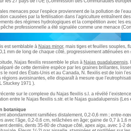
our les 27 pays de l'UE (Commission des Communautés europé
ales menaces pour l'espèce proviennent de la pollution de l'eau, 
ation causées par la fertilisation dans l'agriculture entraînent de
ments des régimes hydrologiques et la compétition avec les e
la pêche professionnelle a été signalée comme une menace (
lis est semblable à
Najas minor
, mais tiges et feuilles souples, 
0,1 mm de long de chaque côté, progressivement atténuées en g
itude, Najas flexilis ressemble le plus à
Najas guadalupensis
.
séparé de cette dernière espèce par les graines brillantes, lisse
s le nord des États-Unis et au Canada, N. flexilis est de loin 
es régions avoisinantes, elle disparaît à mesure que l'eutrophis
L Stuckey 1971 ).
écente sur le complexe du Najas ﬂexilis s.l. a révélé l’existen
tion entre le Najas flexilis s.str. et le Najas guadalupensis (Les 
on botanique
nt abondamment ramifiées distalement, 0,2-0,6 mm ; entre-nœud
 avec l'âge, 0,2-0,6 cm, relâchées en âge; gaine de 0,7 à 1,6 
ent dentés, dents 35-80 de chaque côté, apex aigu, avec 1-2 de
abaxiale. Fleurs 1(-2) par aisselle, staminées et pistillées sur l