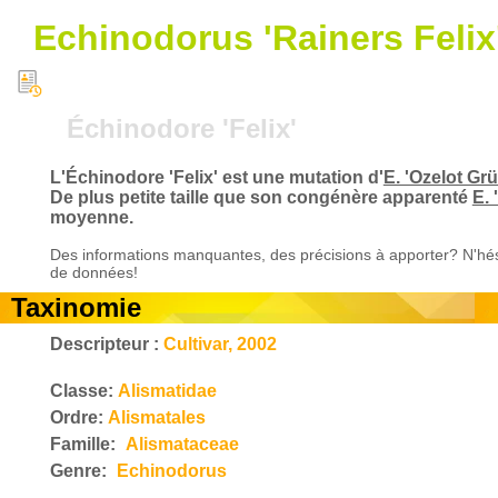
Echinodorus 'Rainers Felix
Échinodore 'Felix'
L'Échinodore 'Felix' est une mutation d'
E. 'Ozelot Grü
De plus petite taille que son congénère apparenté
E. 
moyenne.
Des informations manquantes, des précisions à apporter? N'hés
de données!
Taxinomie
Descripteur :
Cultivar, 2002
Classe:
Alismatidae
Ordre:
Alismatales
Famille:
Alismataceae
Genre:
Echinodorus