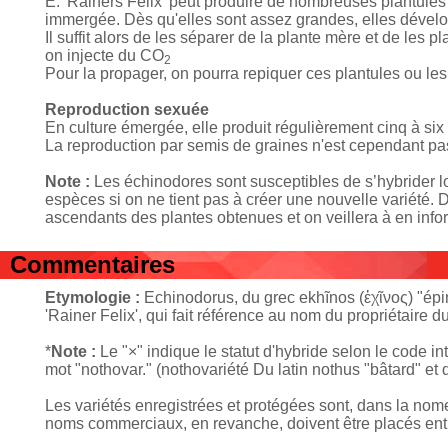
E. 'Rainers Felix' peut produire de nombreuses plantules s
immergée. Dès qu'elles sont assez grandes, elles dévelo
Il suffit alors de les séparer de la plante mère et de les 
on injecte du CO
2
Pour la propager, on pourra repiquer ces plantules ou les
Reproduction sexuée
En culture émergée, elle produit régulièrement cinq à six
La reproduction par semis de graines n'est cependant p
Note :
Les échinodores sont susceptibles de s’hybrider lo
espèces si on ne tient pas à créer une nouvelle variété. 
ascendants des plantes obtenues et on veillera à en info
Commentaires
Etymologie :
Echinodorus, du grec ekhĩnos (ἐχῖνος) "épin
'Rainer Felix', qui fait référence au nom du propriétaire d
*
Note :
Le "×" indique le statut d'hybride selon le code i
mot "nothovar." (nothovariété Du latin nothus "bâtard" et 
Les variétés enregistrées et protégées sont, dans la nome
noms commerciaux, en revanche, doivent être placés entr