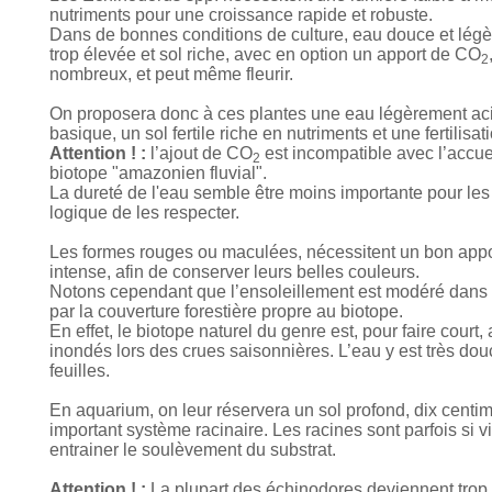
nutriments pour une croissance rapide et robuste.
Dans de bonnes conditions de culture, eau douce et légè
trop élevée et sol riche, avec en option un apport de CO
2
nombreux, et peut même fleurir.
On proposera donc à ces plantes une eau légèrement aci
basique, un sol fertile riche en nutriments et une fertilisa
Attention ! :
l’ajout de CO
est incompatible avec l’accu
2
biotope "amazonien fluvial".
La dureté de l'eau semble être moins importante pour les 
logique de les respecter.
Les formes rouges ou maculées, nécessitent un bon apport 
intense, afin de conserver leurs belles couleurs.
Notons cependant que l’ensoleillement est modéré dans le 
par la couverture forestière propre au biotope.
En effet, le biotope naturel du genre est, pour faire cou
inondés lors des crues saisonnières. L’eau y est très douce
feuilles.
En aquarium, on leur réservera un sol profond, dix centi
important système racinaire. Les racines sont parfois si 
entrainer le soulèvement du substrat.
Attention ! :
La plupart des échinodores deviennent trop 