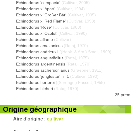
Echinodorus 'compacta'
(Cultivar, 2005)
Echinodorus x 'Apart'
(Cultivar, 1994)
Echinodorus x 'Großer Bär'
(Cultivar, 1995)
Echinodorus x 'Red Flame'
(Cultivar, 1998)
Echinodorus 'Rose'
(Cultivar, 1988)
Echinodorus x 'Ozelot'
(Cultivar, 1990)
Echinodorus aflame
(Cultivar)
Echinodorus amazonicus
(Rataj, 1970)
Echinodorus andrieuxii
((Hook. & Arn.) Small, 1909)
Echinodorus angustifolius
(Rataj, 1975)
Echinodorus argentinensis
(Rataj, 1970)
Echinodorus aschersonianus
(Graebner, 1911)
Echinodorus 'junglestar' n° 1
(Cultivar, 1990)
Echinodorus berteroi
((Sprengel) Fassett, 1955)
Echinodorus bleheri
(Rataj, 1970)
25 premi
Origine géographique
Aire d'origine :
cultivar