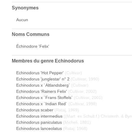
Synonymes
Aucun
Noms Communs
Échinodore 'Felix'
Membres du genre
Echinodorus
Echinodorus 'Hot Pepper'
(Cultivar)
Echinodorus 'junglestar' n° 2
(Cultivar, 1990)
Echinodorus x ´Altlandsberg´
(Cultivar)
Echinodorus 'Rainers Felix'
(Cultivar, 2002)
Echinodorus x ´Frans Stoffels´
(Cultivar, 2001)
Echinodorus x ´Indian Red´
(Cultivar, 1998)
Echinodorus scaber
(Rataj, 1969)
Echinodorus intermedius
((Mart. ex Schult.f.) Christenh. & By
Echinodorus paniculatus
(Micheli, 1881)
Echinodorus lanceolatus
(Rataj, 1968)