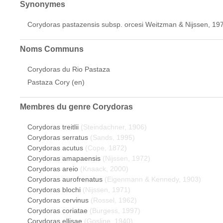
Synonymes
Corydoras pastazensis subsp. orcesi Weitzman & Nijssen, 19
Noms Communs
Corydoras du Rio Pastaza
Pastaza Cory (en)
Membres du genre
Corydoras
Corydoras treitlii
(Steindachner, 1906)
Corydoras serratus
(Sands, 1995)
Corydoras acutus
(Cope, 1872)
Corydoras amapaensis
(Nijssen, 1972)
Corydoras areio
(Knaack, 2000)
Corydoras aurofrenatus
(Eigenmann & Kennedy, 1903)
Corydoras blochi
(Nijssen, 1971)
Corydoras cervinus
(Rossel, 1962)
Corydoras coriatae
(Burgess, 1997)
Corydoras ellisae
(Gosline, 1940)