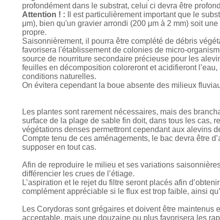
profondément dans le substrat, celui ci devra être profond 
Attention ! :
Il est particulièrement important que le subst
μm), bien qu'un gravier arrondi (200 μm à 2 mm) soit une 
propre.
Saisonnièrement, il pourra être complété de débris végéta
favorisera l'établissement de colonies de micro-organis
source de nourriture secondaire précieuse pour les alevin
feuilles en décomposition coloreront et acidifieront l’eau
conditions naturelles.
On évitera cependant la boue absente des milieux fluviaux
Les plantes sont rarement nécessaires, mais des branchag
surface de la plage de sable fin doit, dans tous les cas, 
végétations denses permettront cependant aux alevins de 
Compte tenu de ces aménagements, le bac devra être d’ass
supposer en tout cas.
Afin de reproduire le milieu et ses variations saisonnières
différencier les crues de l’étiage.
L’aspiration et le rejet du filtre seront placés afin d’obten
complément appréciable si le flux est trop faible, ainsi q
Les Corydoras sont grégaires et doivent être maintenus 
acceptable, mais une douzaine ou plus favorisera les rapp