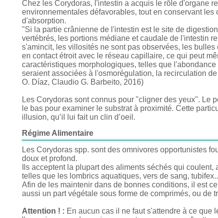
Chez les Corydoras, l'intestin a acquis le rôle d'organe 
environnementales défavorables, tout en conservant les 
d'absorption.
"Si la partie crânienne de l'intestin est le site de digesti
vertébrés, les portions médiane et caudale de l'intestin r
s'amincit, les villosités ne sont pas observées, les bull
en contact étroit avec le réseau capillaire, ce qui peut m
caractéristiques morphologiques, telles que l'abondance 
seraient associées à l'osmorégulation, la recirculation de l
O. Díaz, Claudio G. Barbeito, 2016)
Les Corydoras sont connus pour "cligner des yeux". Le po
le bas pour examiner le substrat à proximité. Cette partic
illusion, qu’il lui fait un clin d’oeil.
Régime Alimentaire
Les Corydoras spp. sont des omnivores opportunistes foui
doux et profond.
Ils acceptent la plupart des aliments séchés qui coulent,
telles que les lombrics aquatiques, vers de sang, tubifex..
Afin de les maintenir dans de bonnes conditions, il est c
aussi un part végétale sous forme de comprimés, ou de t
Attention ! :
En aucun cas il ne faut s'attendre à ce que 