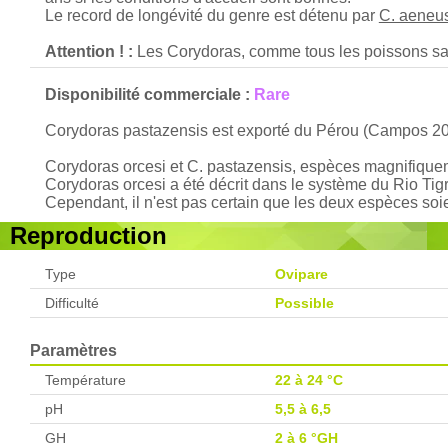
Le record de longévité du genre est détenu par
C. aeneu
Attention ! :
Les Corydoras, comme tous les poissons sans
Disponibilité commerciale :
Rare
Corydoras pastazensis est exporté du Pérou (Campos 200
Corydoras orcesi et C. pastazensis, espèces magnifiquem
Corydoras orcesi a été décrit dans le système du Rio Ti
Cependant, il n'est pas certain que les deux espèces soi
Reproduction
Type
Ovipare
Difficulté
Possible
Paramètres
Température
22 à 24 °C
pH
5,5 à 6,5
GH
2 à 6 °GH