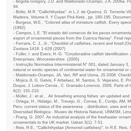
- Bogotá-Gregory, J.D. and Maldonado-Ocampo, J.A. 2006a. Par
94.
- Britto, M.R. "Callichthyidae". in L.J. de Queiroz, G. Torrente-
Madeira, Volume II. Y Cuyari Pirá-Ketá , pp. 180-195. Document
- Burgess, W.E., "Colored atlas of miniature catfish. Every spec
(1992)
- Campos, L.E. "El estado del comercio de los peces ornamental
export of ornamental pieces from the Cuenca Nanay". Final rep
- Ferraris, C. J., Jr., "Checklist of catfishes, recent and fossil (
Zootaxa 1418: 1-628 (2007)
- Fuller, I. and Evers, H.-G. "Corydoradine catfish identificat
Enterprises, Worcestershire. (2005)
- Instrução Normativa Interministerial N° 001, dated January 3, 2
natural or exotic species of continental water for ornamental or 
- Maldonado-Ocampo, JA, Vari, RP and Usma, JS 2008. Checklist
- Mojica JI, G. Galvis, F Arbelaez, M. Santos, S. Vejarano, E. P
Duque, J. Lobon-Cervia , C. Granado-Lorencio. 2005. Parts of 
6(2): 191-210.
- Müller, J.: et al., . Air breathing among fishes: an updated and
- Ortega, H., Hidalgo, M., Trevejo, G., Correa, E., Cortijo, AM, 
Peru: current status of the awareness. , distribution, uses and 
Diversidad Biológica - Museo de Historia Natural, UNMSM, Lima
- Prang, G. 2007. An industrial analysis of the freshwater orname
ornamentals to the UK market. Uakari 3(1): 7-51.
- Reis, R.E., "Callichthyidae (Armored catfishes)". In R.E. Reis, 