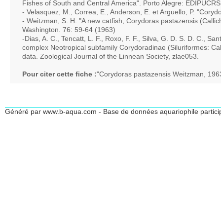
Fishes of South and Central America". Porto Alegre: EDIPUCRS,
- Velasquez, M., Correa, E., Anderson, E. et Arguello, P. "Cor
- Weitzman, S. H. "A new catfish, Corydoras pastazensis (Callich
Washington. 76: 59-64 (1963)
-Dias, A. C., Tencatt, L. F., Roxo, F. F., Silva, G. D. S. D. C., S
complex Neotropical subfamily Corydoradinae (Siluriformes: Cal
data. Zoological Journal of the Linnean Society, zlae053.
Pour citer cette fiche :
"Corydoras pastazensis Weitzman, 196
Généré par www.b-aqua.com - Base de données aquariophile partici