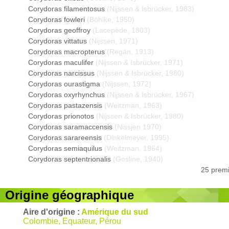
Corydoras filamentosus
(Nijssen & Isbrücker, 1983)
Corydoras fowleri
(Böhlke, 1950)
Corydoras geoffroy
(Lacepède, 1803)
Corydoras vittatus
(Nijssen, 1971)
Corydoras macropterus
(Regan, 1913)
Corydoras maculifer
(Nijssen & Isbrücker, 1971)
Corydoras narcissus
(Nijssen & Isbrücker, 1980)
Corydoras ourastigma
(Nijssen, 1972)
Corydoras oxyrhynchus
(Nijssen & Isbrücker, 1967)
Corydoras pastazensis
(Weitzman, 1963)
Corydoras prionotos
(Nijssen & Isbrücker, 1980)
Corydoras saramaccensis
(Nissjen 1970)
Corydoras sarareensis
(Dinkelmeyer, 1995)
Corydoras semiaquilus
(Weitzman, 1964)
Corydoras septentrionalis
(Gosline, 1940)
25 premi
Origine géographique
Aire d'origine :
Amérique du sud
Colombie, Equateur, Pérou