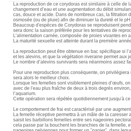
La reproduction de ce corydoras est similaire à celle de 
changement d’eau et une augmentation du débit simulant 
cas, douce et acide. Dans de nombreux cas, la filtration de 
osmosée (ou de pluie) afin de diminuer la dureté et le pH
Beaucoup d'espèces de Corydoras se reproduisent pendant
sera donc la saison préférée pour les tentatives de repro
L’alimentation carnée, composée de proies vivantes en 
La maturité sexuelle est atteinte durant la première année
La reproduction peut être obtenue en bac spécifique si l
et les alevins, et que la végétation riveraine permet aux j
Le nombre d’alevins survivants sera néanmoins assez fai
Pour une reproduction plus conséquente, on privilégiera 
sera alors le meilleur choix.
Lorsque les femelles sont visiblement pleines d’œufs, on 
avec de l'eau plus fraîche de deux à trois degrés environ
l’aquarium.
Cette opération sera répétée quotidiennement jusqu'à ce 
Le comportement de frai est caractérisé par une augmenta
La femelle réceptive permettra à un mâle de la caresser a
saisit les barbillons femelles entre ses nageoires pectora
cela passe par la bouchent les branchies de la femelle, et
nageoires pelviennes pour former un "panier", dans leque