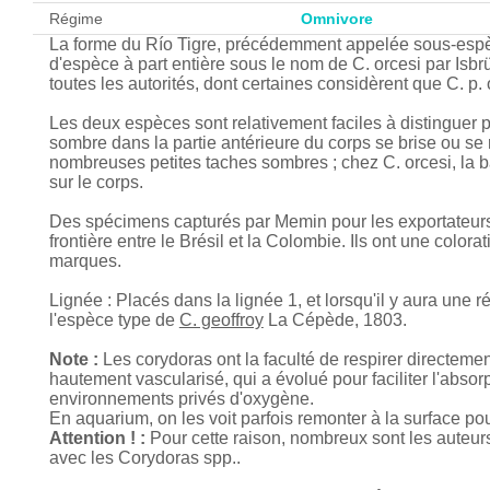
Régime
Omnivore
La forme du Río Tigre, précédemment appelée sous-espèce
d'espèce à part entière sous le nom de C. orcesi par Isbr
toutes les autorités, dont certaines considèrent que C. p
Les deux espèces sont relativement faciles à distinguer pa
sombre dans la partie antérieure du corps se brise ou se r
nombreuses petites taches sombres ; chez C. orcesi, la ba
sur le corps.
Des spécimens capturés par Memin pour les exportateurs d
frontière entre le Brésil et la Colombie. Ils ont une color
marques.
Lignée : Placés dans la lignée 1, et lorsqu'il y aura une
l'espèce type de
C. geoffroy
La Cépède, 1803.
Note :
Les corydoras ont la faculté de respirer directement
hautement vascularisé, qui a évolué pour faciliter l'abso
environnements privés d'oxygène.
En aquarium, on les voit parfois remonter à la surface pour
Attention ! :
Pour cette raison, nombreux sont les auteurs 
avec les Corydoras spp..