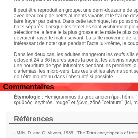
Il peut être reproduit en groupe, une demi-douzaine de
avec beaucoup de petits aliments vivants et le frai ne de
faire frayer par paires. Dans cette technique, les poiss
bacs séparés. Lorsque les femelles sont visiblement plei
sélectionne la femelle la plus grosse et le mâle le plus col
devraient frayer le matin suivant. La taille moyenne de la
intéressant de noter que pendant l'acte lui-même, le cou
Dans les deux cas, les adultes mangeront les œufs s'ils en
éclosent 24 à 36 heures après la ponte, les alevins nagent 
une nourriture de type infusoires pendant les premiers jo
d'artemias, les micro-vers. Les œufs et les alevins sont s
doit être maintenu dans l'obscurité si possible.
Commentaires
Étymologie :
Hemigrammus du grec ancien ἡμι-, hêmi- "se
ἐρυθρός, e̍rythrós "rouge" et ζώνη, zốnê "ceinture" (ici, 
Références
- Mills, D. and G. Vevers, 1989. "The Tetra encyclopedia of fres