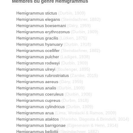
Membres du genre
Hemigrammus
Hemigrammus stictus
(Durbin, 1909)
Hemigrammus elegans
(Steindachner, 1882)
Hemigrammus boesemani
(Géry, 1959)
Hemigrammus erythrozonus
(Durbin, 1909)
Hemigrammus gracilis
(Lütken, 1875)
Hemigrammus hyanuary
(Durbin, 1918)
Hemigrammus ocellifer
(Steindachner, 1882)
Hemigrammus pulcher
(Ladiges, 1938)
Hemigrammus rodwayi
(Durbin, 1909)
Hemigrammus ulreyi
(Boulenger, 1895)
Hemigrammus rubrostriatus
(Zarske, 2015)
Hemigrammus aereus
(Géry, 1959)
Hemigrammus analis
(Durbin, 1909)
Hemigrammus coeruleus
(Durbin, 1908)
Hemigrammus cupreus
(Durbin, 1918)
Hemigrammus cylindricus
(Durbin, 1909)
Hemigrammus arua
(Lima, Wosiacki & Ramos, 2009)
Hemigrammus ataktos
(Marinho, Dagosta & Birindelli, 2014)
Hemigrammus barrigonae
(Eigenmann & Henn, 1914)
Hemigrammus bellottii
(Steindachner, 1882)