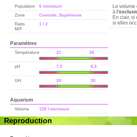
Population
6 minimum
Le volume e
à
l’exclus
Zone
Centrale, Supérieure
En clair, s
si elles o
Ratio
1 / 2
M/F
Paramètres
Température
21 26
pH
7,5 8,5
GH
20 30
Aquarium
Volume
120 l minimum
Reproduction