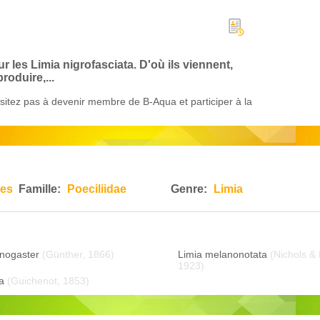
r les Limia nigrofasciata. D'où ils viennent,
oduire,...
itez pas à devenir membre de B-Aqua et participer à la
mes
Famille:
Poeciliidae
Genre:
Limia
nogaster
(Günther, 1866)
Limia melanonotata
(Nichols &
1923)
a
(Guichenot, 1853)