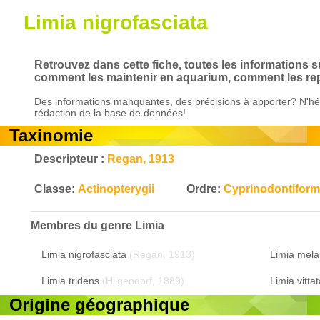
Limia nigrofasciata
Retrouvez dans cette fiche, toutes les informations su
comment les maintenir en aquarium, comment les repr
Des informations manquantes, des précisions à apporter? N'hés
rédaction de la base de données!
Taxinomie
Descripteur :
Regan, 1913
Classe:
Actinopterygii
Ordre:
Cyprinodontifor
Membres du genre
Limia
Limia nigrofasciata
(Regan, 1913)
Limia mela
Limia tridens
(Hilgendorf, 1889)
Limia vittat
Origine géographique