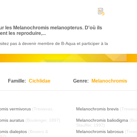
sur les Melanochromis melanopterus. D'où ils
t les reproduire,...
itez pas à devenir membre de B-Aqua et participer à la
Famille:
Cichlidae
Genre:
Melanochromis
omis vermivorus
(Trewavas,
Melanochromis brevis
(Trewav
omis auratus
(Boulenger, 1897)
Melanochromis baliodigma
(Bo
Stauffer, 1997)
mis dialeptos
(Bowers &
Melanochromis labrosus
(Trew
997)