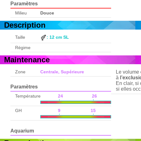
Paramètres
Milieu
Douce
Description
Taille
: 12 cm SL
Régime
Maintenance
Zone
Centrale, Supérieure
Le volume e
à
l’exclus
En clair, s
Paramètres
si elles o
Température
24 26
GH
9 15
Aquarium