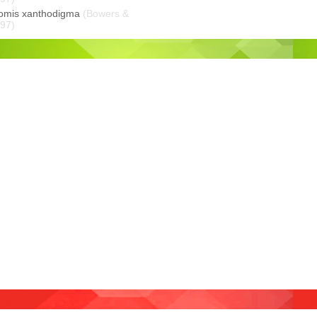
omis xanthodigma
(Bowers &
997)