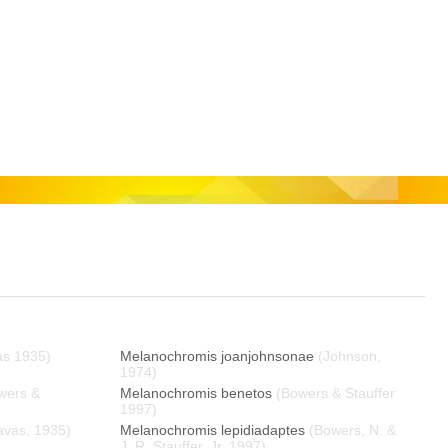
as 1935)
Melanochromis joanjohnsonae
(Johnson,
1974)
wers &
Melanochromis benetos
(Bowers & Stauffer
1997)
avas, 1935)
Melanochromis lepidiadaptes
(Bowers, N. &
J. R. Stauffer, Jr. 1997)