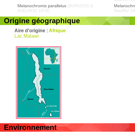
Melanochromis parallelus
(BURGESS &
Melanochr
AXELROD 1976)
Stauffer 1
Origine géographique
Aire d'origine :
Afrique
Lac Malawi
Environnement