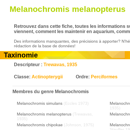
Melanochromis melanopterus
Retrouvez dans cette fiche, toutes les informations 
viennent, comment les maintenir en aquarium, commen
Des informations manquantes, des précisions à apporter? N'hés
rédaction de la base de données!
Taxinomie
Descripteur :
Trewavas, 1935
Classe:
Actinopterygii
Ordre:
Perciformes
Membres du genre
Melanochromis
Melanochromis simulans
(Eccles 1973)
Melanochr
1935)
Melanochromis melanopterus
(Trewavas,
Melanochr
1935)
Melanochromis chipokae
(Johnson, 1975)
Melanochro
Stauffer 1