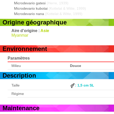
Microdevario gatesi
(Herre, 1939)
Microdevario kubotai
(Kottelat & Witte, 1999)
Microdevario nana
(Kottelat & Witte, 1999)
Origine géographique
Aire d'origine :
Asie
Myanmar
Environnement
Paramètres
Milieu
Douce
Description
Taille
: 1,5 cm SL
Régime
Maintenance