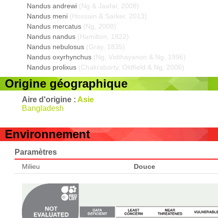
Nandus andrewi
(Ng & Jaafar, 2008)
Nandus meni
(Hossain & Sarker, 2013)
Nandus mercatus
(Ng, 2008)
Nandus nandus
(Hamilton, 1822)
Nandus nebulosus
(Gray, 1835)
Nandus oxyrhynchus
(Ng, Vidthayanon & Ng, 1996)
Nandus prolixus
(Chakrabarty, Oldfield & Ng, 2006)
Origine géographique
Aire d'origine :
Asie
Bangladesh
Environnement
Paramètres
Milieu
Douce