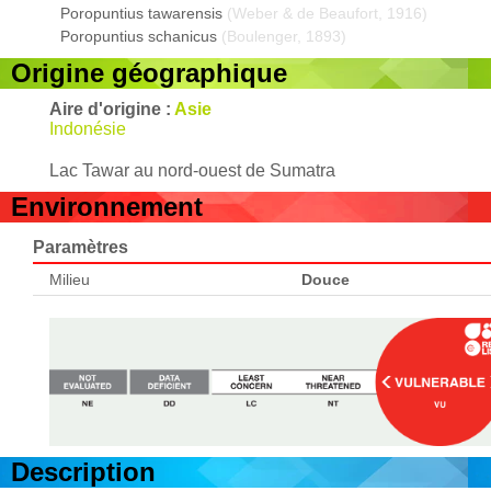
Poropuntius tawarensis
(Weber & de Beaufort, 1916)
Poropuntius schanicus
(Boulenger, 1893)
Origine géographique
Aire d'origine :
Asie
Indonésie
Lac Tawar au nord-ouest de Sumatra
Environnement
Paramètres
Milieu
Douce
Description