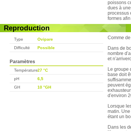
poissons co
dues à une 
processus q
formes afin
Reproduction
Comme de no
Type
Ovipare
Difficulté
Possible
Dans de bon
nombre d'a
et n'arrive
Paramètres
Le groupe d
Température
27 °C
base doit ê
pH
6,5
suffisammen
peuvent éga
GH
10 °GH
exhausteur 
d'environ 
Lorsque les
matin. Une
étant un bo
Dans les de