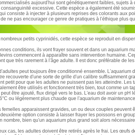
mmercialisés aujourd'hui sont génétiquement faibles, sujets à
consanguinité excessive. Cette espèce a également été soumise à
ui consiste à injecter à plusieurs reprises des colorants aux po
 de ne pas encourager ce genre de pratiques à l'éthique plus q
mbreux petits cyprinidés, cette espèce se reproduit en disper
nes conditions, ils vont frayer souvent et dans un aquarium mat
levins commencent à apparaître sans intervention humaine. Cep
ront que très rarement à l'âge adulte. Il est donc préférable de l
'adultes peut toujours être conditionné ensemble. L'aquarium de 
tre recouverte d'une sorte de grille d'un calibre suffisamment g
t petit pour que les adultes ne puissent pas les atteindre. Les t
lement être utilisés et fonctionnent très bien, tout comme un tap
peut être ajouté, flux dirigé vers le bas. L'eau doit avoir un p
26°C ou légèrement plus chaude que l'aquarium de maintenance
 femelles apparaissent gravides, un ou deux couples peuvent être 
 deuxième option consiste à laisser frayer les poissons en gr
n nombre, bien qu'un aquarium plus grand soit alors nécessaire
ux cas, les adultes doivent être retirés après le frai. Les œufs 