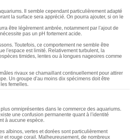
 aquariums. Il semble cependant particulièrement adapté
rant la surface sera apprécié. On pourra ajouter, si on le
urra être légèrement ambrée, notamment par l'ajout de
 nécessite pas un pH fortement acide.
issons. Toutefois, ce comportement ne semble être
 l'espace est limité. Relativement turbulent, la
es espèces timides, lentes ou à longues nageoires comme
 mâles rivaux se chamaillant continuellement pour attirer
oupe. Un groupe d'au moins dix spécimens doit être
les femelles.
es plus omniprésentes dans le commerce des aquariums.
xiste une confusion permanente quant à l'identité
nt à aucune espèce.
s albinos, vertes et dorées sont particulièrement
oir et rouge corail. Malheureusement, de nombreux