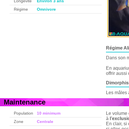
Longévité
Environ 3 ans
Régime
Omnivore
Régime Al
Dans son mi
En aquarium
offrir auss
Dimorphi
Les mâles a
Maintenance
Population
10 minimum
Le volume e
à
l’exclus
Zone
Centrale
En clair, s
si elles o