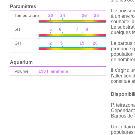
Paramètres
Ce poisson 
Température
20 24 26 28
à un enviro
souhaite, d
Le substrat
pH
5 6 7 8
quelques fe
GH
2 5 15 20
Le barbus d
prononcé qu
population 
de nombreux
Aquarium
Il s'agit d
Volume
150 l minimum
l'attention
constitué a
Disponibil
P. tetrazo
Cependant, 
Barbus de 
Un certain 
populaires,