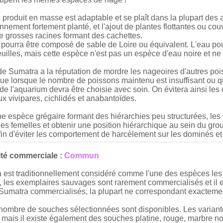
produit en masse est adaptable et se plaît dans la plupart des
nnement fortement planté, et l'ajout de plantes flottantes ou couv
e grosses racines formant des cachettes.
 pourra être composé de sable de Loire ou équivalent. L'eau po
uilles, mais cette espèce n'est pas un espèce d'eau noire et ne
e Sumatra a la réputation de mordre les nageoires d'autres po
e lorsque le nombre de poissons maintenu est insuffisant ou que
de l'aquarium devra être choisie avec soin. On évitera ainsi l
 vivipares, cichlidés et anabantoïdes.
'une espèce grégaire formant des hiérarchies peu structurées, les
 des femelles et obtenir une position hiérarchique au sein du gr
fin d'éviter les comportement de harcèlement sur les dominés et 
ité commerciale :
Commun
na est traditionnellement considéré comme l'une des espèces l
les exemplaires sauvages sont rarement commercialisés et il e
Sumatra commercialisés, la plupart ne correspondant exacteme
nombre de souches sélectionnées sont disponibles. Les variante
 mais il existe également des souches platine, rouge, marbre n