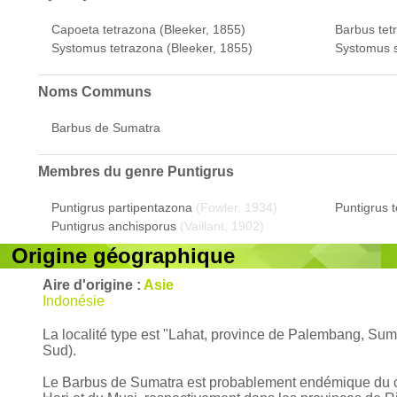
Capoeta tetrazona (Bleeker, 1855)
Barbus tet
Systomus tetrazona (Bleeker, 1855)
Systomus s
Noms Communs
Barbus de Sumatra
Membres du genre
Puntigrus
Puntigrus partipentazona
(Fowler, 1934)
Puntigrus 
Puntigrus anchisporus
(Vaillant, 1902)
Origine géographique
Aire d'origine :
Asie
Indonésie
La localité type est "Lahat, province de Palembang, Sum
Sud).
Le Barbus de Sumatra est probablement endémique du cent