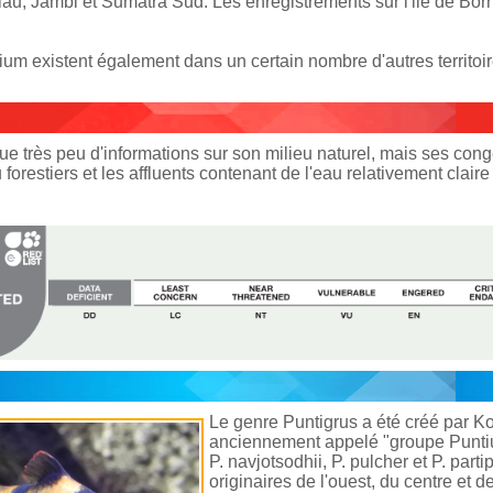
iau, Jambi et Sumatra Sud. Les enregistrements sur l'ile de B
 existent également dans un certain nombre d'autres territoir
 que très peu d'informations sur son milieu naturel, mais ses c
 forestiers et les affluents contenant de l'eau relativement claire
Le genre Puntigrus a été créé par Kot
anciennement appelé "groupe Puntiu
P. navjotsodhii, P. pulcher et P. par
originaires de l'ouest, du centre et d