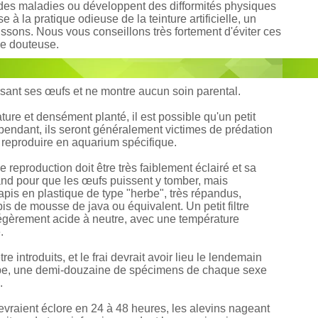
 des maladies ou développent des difformités physiques
 la pratique odieuse de la teinture artificielle, un
issons. Nous vous conseillons très fortement d'éviter ces
ue douteuse.
sant ses œufs et ne montre aucun soin parental.
ure et densément planté, il est possible qu'un petit
endant, ils seront généralement victimes de prédation
es reproduire en aquarium spécifique.
reproduction doit être très faiblement éclairé et sa
rand pour que les œufs puissent y tomber, mais
apis en plastique de type "herbe", très répandus,
is de mousse de java ou équivalent. Un petit filtre
H légèrement acide à neutre, avec une température
.
introduits, et le frai devrait avoir lieu le lendemain
oupe, une demi-douzaine de spécimens de chaque sexe
.
devraient éclore en 24 à 48 heures, les alevins nageant