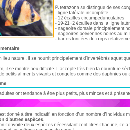
P. tetrazona se distingue de ses con
- ligne latérale incomplète
- 12 écailles circumpedunculaires
- 19-21+2 écailles dans la ligne laté
- nageoire dorsale principalement no
- nageoires pelviennes noires au mili
- barres foncées du corps relativemen
imentaire
lieu naturel, il se nourrit principalement d'invertébrés aquatiqu
, il se montre peu difficile. Il accepte très bien la nourriture s
i de petits aliments vivants et congelés comme des daphnies ou 
sme
dultes ont tendance à être plus petits, plus minces et à présent
st donné à titre indicatif, en fonction d’un nombre d’individus 
ion d’autres espèces
.
i on convoite deux espèces nécessitant cent litres chacune, cela f
ccupent les mêmes espaces de nage !