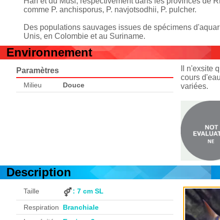
Hari et du Musi, respectivement dans les provinces de R
comme P. anchisporus, P. navjotsodhii, P. pulcher.
Des populations sauvages issues de spécimens d'aquarium
Unis, en Colombie et au Suriname.
Environnement
Il n'exsite
Paramètres
cours d'eau
Milieu
Douce
variées.
Description
Taille
: 7 cm SL
Respiration
Branchiale