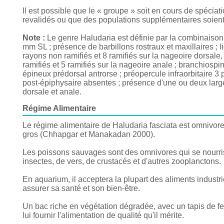
Il est possible que le « groupe » soit en cours de spécia
revalidés ou que des populations supplémentaires soient é
Note :
Le genre Haludaria est définie par la combinaison d
mm SL ; présence de barbillons rostraux et maxillaires ; l
rayons non ramifiés et 8 ramifiés sur la nageoire dorsale, 
ramifiés et 5 ramifiés sur la nageoire anale ; branchios
épineux prédorsal antrorse ; préopercule infraorbitaire 3 
post-épiphysaire absentes ; présence d'une ou deux large
dorsale et anale.
Régime Alimentaire
Le régime alimentaire de Haludaria fasciata est omnivor
gros (Chhapgar et Manakadan 2000).
Les poissons sauvages sont des omnivores qui se nourriss
insectes, de vers, de crustacés et d'autres zooplanctons.
En aquarium, il acceptera la plupart des aliments industri
assurer sa santé et son bien-être.
Un bac riche en végétation dégradée, avec un tapis de fe
lui fournir l'alimentation de qualité qu'il mérite.