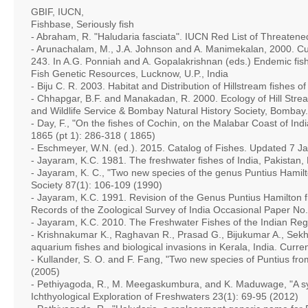
GBIF, IUCN,
Fishbase, Seriously fish
- Abraham, R. "Haludaria fasciata". IUCN Red List of Threaten
- Arunachalam, M., J.A. Johnson and A. Manimekalan, 2000. Culti
243. In A.G. Ponniah and A. Gopalakrishnan (eds.) Endemic fis
Fish Genetic Resources, Lucknow, U.P., India
- Biju C. R. 2003. Habitat and Distribution of Hillstream fishe
- Chhapgar, B.F. and Manakadan, R. 2000. Ecology of Hill Str
and Wildlife Service & Bombay Natural History Society, Bombay.
- Day, F., "On the fishes of Cochin, on the Malabar Coast of Indi
1865 (pt 1): 286-318 ( 1865)
- Eschmeyer, W.N. (ed.). 2015. Catalog of Fishes. Updated 7 J
- Jayaram, K.C. 1981. The freshwater fishes of India, Pakista
- Jayaram, K. C., "Two new species of the genus Puntius Hamilto
Society 87(1): 106-109 (1990)
- Jayaram, K.C. 1991. Revision of the Genus Puntius Hamilton f
Records of the Zoological Survey of India Occasional Paper No.
- Jayaram, K.C. 2010. The Freshwater Fishes of the Indian Reg
- Krishnakumar K., Raghavan R., Prasad G., Bijukumar A., Sekh
aquarium fishes and biological invasions in Kerala, India. Curre
- Kullander, S. O. and F. Fang, "Two new species of Puntius fr
(2005)
- Pethiyagoda, R., M. Meegaskumbura, and K. Maduwage, "A synop
Ichthyological Exploration of Freshwaters 23(1): 69-95 (2012)