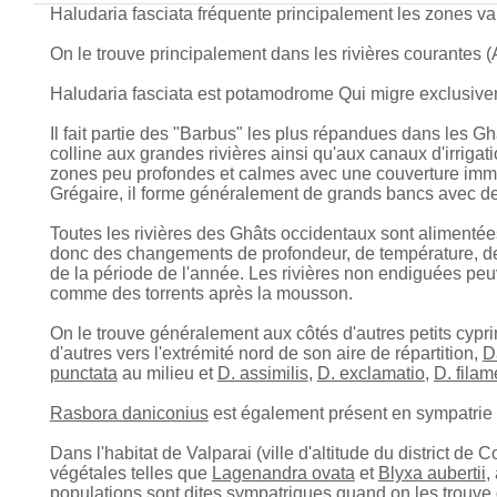
Haludaria fasciata fréquente principalement les zones v
On le trouve principalement dans les rivières courantes
Haludaria fasciata est
potamodrome
Qui migre exclusive
Il fait partie des "Barbus" les plus répandues dans les G
colline aux grandes rivières ainsi qu'aux canaux d'irrigat
zones peu profondes et calmes avec une couverture immer
Grégaire, il forme généralement de grands bancs avec d
Toutes les rivières des Ghâts occidentaux sont alimentée
donc des changements de profondeur, de température, de c
de la période de l'année. Les rivières non endiguées pe
comme des torrents après la mousson.
On le trouve généralement aux côtés d'autres petits cypr
d'autres vers l'extrémité nord de son aire de répartition,
D
punctata
au milieu et
D. assimilis
,
D. exclamatio
,
D. fila
Rasbora daniconius
est également présent en sympatrie d
Dans l'habitat de Valparai (ville d'altitude du district d
végétales telles que
Lagenandra ovata
et
Blyxa aubertii
,
populations sont dites sympatriques quand on les trou