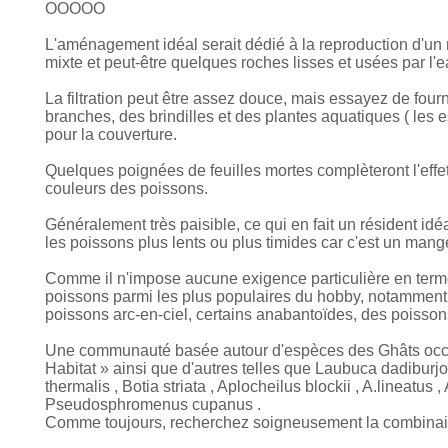
OOOOO
L'aménagement idéal serait dédié à la reproduction d'un ru
mixte et peut-être quelques roches lisses et usées par l'ea
La filtration peut être assez douce, mais essayez de four
branches, des brindilles et des plantes aquatiques ( le
pour la couverture.
Quelques poignées de feuilles mortes complèteront l'effet n
couleurs des poissons.
Généralement très paisible, ce qui en fait un résident id
les poissons plus lents ou plus timides car c'est un man
Comme il n'impose aucune exigence particulière en terme
poissons parmi les plus populaires du hobby, notamment d'
poissons arc-en-ciel, certains anabantoïdes, des poisson
Une communauté basée autour d'espèces des Ghâts occid
Habitat » ainsi que d'autres telles que Laubuca dadiburjor
thermalis , Botia striata , Aplocheilus blockii , A.lineatus
Pseudosphromenus cupanus .
Comme toujours, recherchez soigneusement la combinais