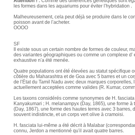
Attention ! :
Comme des différences génétiques sont égal
les formes dans les aquariums pour éviter l'hybridation .
Malheureusement, cela peut déjà se produire dans le comm
poisson avant de l'acheter.
OOOO
SF
Il existe sous un certain nombre de formes de couleur, ma
des variantes géographiques ou comme un complexe d' e
exhaustive n'a été menée.
Quatre populations ont été élevées au statut spécifique o
côtière du Maharashtra et de Goa avec 5 barres et un corp
de l'État du Tamil Nadu avec deux marques corporelles, l'
actuellement acceptées comme valides (R. Kumar, comm.
Les taxons considérés comme synonymes de H. fasciata s
Kanyakumari ; H. melanampyx (Day, 1865), une forme à tro
(Day, 1867), une forme des hautes terres avec 3 barres, d
souvent indistincte, et un corps vert olive à cramoisi.
H. fasciata lui-même a été décrit à Malabar (corresponda
connu, Jerdon a mentionné qu'il avait quatre barres.