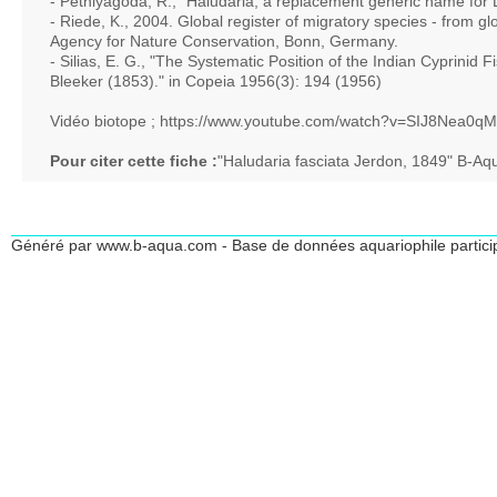
- Pethiyagoda, R., "Haludaria, a replacement generic name for 
- Riede, K., 2004. Global register of migratory species - from g
Agency for Nature Conservation, Bonn, Germany.
- Silias, E. G., "The Systematic Position of the Indian Cyprinid
Bleeker (1853)." in Copeia 1956(3): 194 (1956)
Vidéo biotope ; https://www.youtube.com/watch?v=SIJ8Nea
Pour citer cette fiche :
"Haludaria fasciata Jerdon, 1849" B-Aq
Généré par www.b-aqua.com - Base de données aquariophile partici