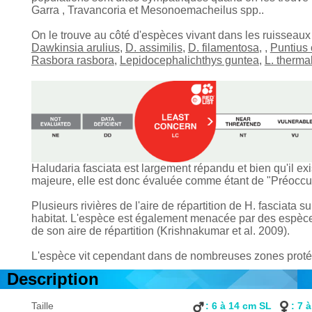
Garra , Travancoria et Mesonoemacheilus spp..
On le trouve au côté d'espèces vivant dans les ruisseaux
Dawkinsia arulius
,
D. assimilis
,
D. filamentosa
, ,
Puntius 
Rasbora rasbora
,
Lepidocephalichthys guntea
,
L. therma
Haludaria fasciata est largement répandu et bien qu'il e
majeure, elle est donc évaluée comme étant de "Préoccu
Plusieurs rivières de l'aire de répartition de H. fasciata 
habitat. L'espèce est également menacée par des espèc
de son aire de répartition (Krishnakumar et al. 2009).
L'espèce vit cependant dans de nombreuses zones protégé
Description
Taille
: 6 à 14 cm SL
: 7 