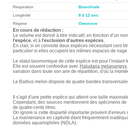
Respiration
Branchiale
Longévité
8 à 12 ans
Régime
Omnivore
En cours de rédaction :
Le volume est donné à titre indicatif, en fonction d’un n
l'espèce
, et à
l’exclusion d’autres espèces
.
En clair, si on convoite deux espèces nécessitant cent lit
particulier si elles occupent les mêmes espaces de nage 
Le statut taxonomique de cette espèce est pour l'instant t
Elle est souvent confondue avec
Haludaria melanampyx
variation dans toute son aire de répartition, d'où la monté
Le Barbus melon dispose de quatre bandes transversale
Il s'agit d'une petite espèce qui atteint une taille maxi
Cependant, des sources mentionnent des spécimens de pr
de quatre-cents litres.
On ignore si cette disparité importante provient d'erreurs 
La maintenance en captivité étant fréquemment inadéquat
données aquariophiles (NDLA).