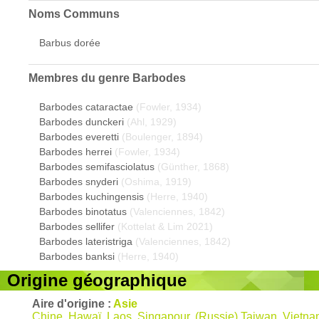
Noms Communs
Barbus dorée
Membres du genre
Barbodes
Barbodes cataractae
(Fowler, 1934)
Barbodes dunckeri
(Ahl, 1929)
Barbodes everetti
(Boulenger, 1894)
Barbodes herrei
(Fowler, 1934)
Barbodes semifasciolatus
(Günther, 1868)
Barbodes snyderi
(Oshima, 1919)
Barbodes kuchingensis
(Herre, 1940)
Barbodes binotatus
(Valenciennes, 1842)
Barbodes sellifer
(Kottelat & Lim 2021)
Barbodes lateristriga
(Valenciennes, 1842)
Barbodes banksi
(Herre, 1940)
Origine géographique
Aire d'origine :
Asie
Chine, Hawaï, Laos, Singapour, (Russie),Taiwan, Vietn