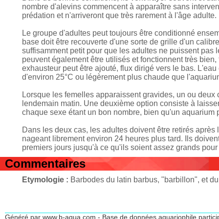
nombre d'alevins commencent à apparaître sans interven
prédation et n'arriveront que très rarement à l'âge adulte
Le groupe d'adultes peut toujours être conditionné ensemb
base doit être recouverte d'une sorte de grille d'un cali
suffisamment petit pour que les adultes ne puissent pas le
peuvent également être utilisés et fonctionnent très bien,
exhausteur peut être ajouté, flux dirigé vers le bas. L'e
d'environ 25°C ou légèrement plus chaude que l'aquari
Lorsque les femelles apparaissent gravides, un ou deux coup
lendemain matin. Une deuxième option consiste à laisse
chaque sexe étant un bon nombre, bien qu'un aquarium pl
Dans les deux cas, les adultes doivent être retirés après 
nageant librement environ 24 heures plus tard. Ils doivent
premiers jours jusqu'à ce qu'ils soient assez grands pour 
Commentaires
Etymologie :
Barbodes du latin barbus, "barbillon", et du
Généré par www.b-aqua.com - Base de données aquariophile partici