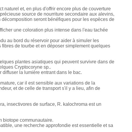
 naturel et, en plus d'offrir encore plus de couverture
e précieuse source de nourriture secondaire aux alevins,
s en décomposition seront bénéfiques pour les espèces de
afficher une coloration plus intense dans l'eau tachée
ndu au bord du réservoir pour aider à simuler les
s fibres de tourbe et en déposer simplement quelques
elques plantes asiatiques qui peuvent survivre dans de
lques Cryptocoryne sp..
 diffuser la lumière entrant dans le bac.
ture, car il est sensible aux variations de la
ur, et de celle de transport s'il y a lieu, afin de
a, insectivores de surface, R. kalochroma est un
ium biotope communautaire.
ible, une recherche approfondie est essentielle et sa