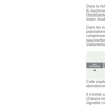
Dans la riv
B. kuching
Hemirhamp
ingeri
,
Anab
Dans les e
population
comprenne
pauciperfo
Vaillantell
Cette espèc
abondance 
Il n'existe
(Zakaria-Is
signalée co