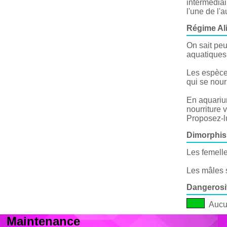
intermédiai
l'une de l'a
Régime Al
On sait peu
aquatiques 
Les espèces
qui se nour
En aquarium
nourriture v
Proposez-lu
Dimorphi
Les femelle
Les mâles s
Dangerosi
Aucu
Maintenance