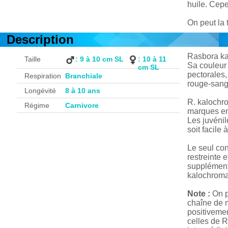
huile. Cepen
On peut la
Description
Rasbora kal
Taille
: 9 à 10 cm SL
: 10 à 11
Sa couleur 
cm SL
pectorales,
Respiration
Branchiale
rouge-sang,
Longévité
8 à 10 ans
R. kalochro
Régime
Carnivore
marques en 
Les juvéni
soit facile
Le seul co
restreinte 
supplémenta
kalochroma 
Note :
On p
chaîne de m
positiveme
celles de R