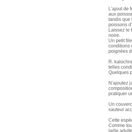
L'ajout de 
aux poisson
tandis que 
poissons d'
Laissez le 
noire.
Un petit fi
conditions 
poignées da
R. kalochro
telles con
Quelques pa
N'ajoutez j
composition
pratiquer u
Un couvercl
sauteur ac
Cette espèc
Comme toujo
taille adult