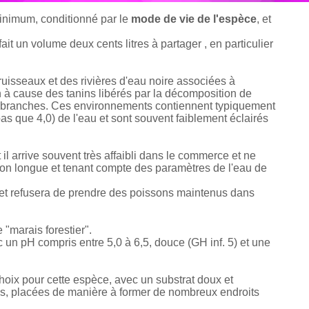
minimum, conditionné par le
mode de vie de l'espèce
, et
ait un volume deux cents litres à partager , en particulier
ruisseaux et des rivières d'eau noire associées à
n à cause des tanins libérés par la décomposition de
 et branches. Ces environnements contiennent typiquement
as que 4,0) de l'eau et sont souvent faiblement éclairés
il arrive souvent très affaibli dans le commerce et ne
ion longue et tenant compte des paramètres de l'eau de
t et refusera de prendre des poissons maintenus dans
 "marais forestier".
un pH compris entre 5,0 à 6,5, douce (GH inf. 5) et une
hoix pour cette espèce, avec un substrat doux et
es, placées de manière à former de nombreux endroits