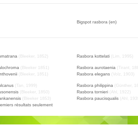
Bigspot rasbora (en)
umatrana
(Bleeker, 1852)
Rasbora kottelati
(Lim, 1995)
alochroma
(Bleeker 1851)
Rasbora aurotaenia
(Tirant, 18
nthovenii
(Bleeker, 1851)
Rasbora elegans
(Volz, 1903)
ulcanus
(Tan, 1999)
Rasbora philippina
(Günther, 1
usonensis
(Bleeker, 1850)
Rasbora tornieri
(Ahl, 1922)
ankanensis
(Bleeker 1853)
Rasbora paucisqualis
(Ahl, 193
remiers résultats seulement