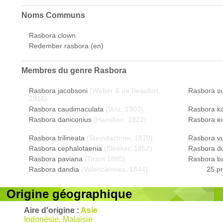
Noms Communs
Rasbora clown
Redember rasbora (en)
Membres du genre
Rasbora
Rasbora jacobsoni
(Weber & de Beaufort,
Rasbora s
1916)
Rasbora caudimaculata
(Volz, 1903)
Rasbora k
Rasbora daniconius
(Hamilton, 1822)
Rasbora ei
Rasbora trilineata
(Steindachner, 1870)
Rasbora v
Rasbora cephalotaenia
(Bleeker, 1852)
Rasbora d
Rasbora paviana
(Tirant 1885)
Rasbora b
Rasbora dandia
(Valenciennes, 1844)
25 p
Origine géographique
Aire d'origine :
Asie
Indonésie, Malaisie