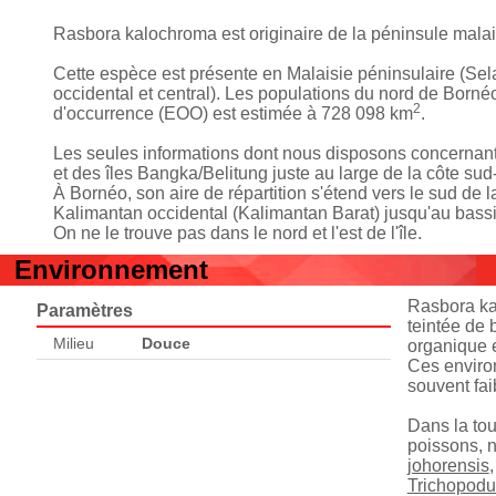
Rasbora kalochroma est originaire de la péninsule malai
Cette espèce est présente en Malaisie péninsulaire (Se
occidental et central). Les populations du nord de Born
2
d'occurrence (EOO) est estimée à 728 098 km
.
Les seules informations dont nous disposons concernant 
et des îles Bangka/Belitung juste au large de la côte sud-
À Bornéo, son aire de répartition s'étend vers le sud de
Kalimantan occidental (Kalimantan Barat) jusqu'au bass
On ne le trouve pas dans le nord et l'est de l'île.
Environnement
Rasbora kal
Paramètres
teintée de 
Milieu
Douce
organique e
Ces enviro
souvent fai
Dans la tou
poissons,
johorensis
Trichopodus