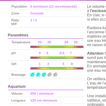
Population
6 minimum (12 recommandé)
Le volume e
à
l’exclus
Zone
Centrale
En clair, s
si elles o
Ratio
1 / 1
M/F
Rasbora kal
l'ancienne 
Paramètres
matières or
une eau trè
Température
23 25 28 30
en raison d
pH
4 5 6,5 7
Attention !
survit pas 
maintenanc
GH
1 2 5 8
En animaler
une eau no
Brassage
On veillera
L'eau de l'
Aquarium
températur
Volume
250 l minimum
Une install
sableux, vo
Longueur
120 cm minimum
ombragés.