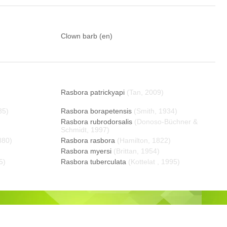
Clown barb (en)
Rasbora patrickyapi
(Tan, 2009)
85)
Rasbora borapetensis
(Smith, 1934)
Rasbora rubrodorsalis
(Donoso-Büchner &
Schmidt, 1997)
880)
Rasbora rasbora
(Hamilton, 1822)
Rasbora myersi
(Brittan, 1954)
5)
Rasbora tuberculata
(Kottelat , 1995)