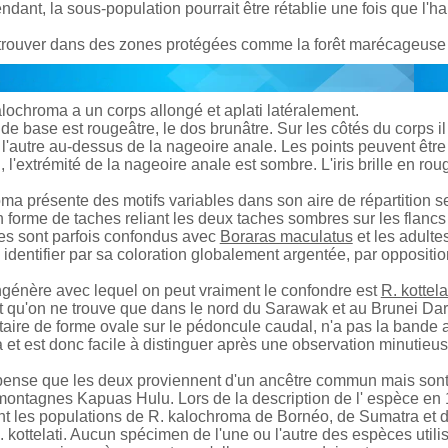
dant, la sous-population pourrait être rétablie une fois que l'habi
 trouver dans des zones protégées comme la forêt marécageuse 
ochroma a un corps allongé et aplati latéralement.
de base est rougeâtre, le dos brunâtre. Sur les côtés du corps i
 l'autre au-dessus de la nageoire anale. Les points peuvent êtr
 l'extrémité de la nageoire anale est sombre. L'iris brille en ro
ma présente des motifs variables dans son aire de répartition se
forme de taches reliant les deux taches sombres sur les flancs e
les sont parfois confondus avec
Boraras maculatus
et les adult
 à identifier par sa coloration globalement argentée, par oppositio
ngénère avec lequel on peut vraiment le confondre est
R. kottela
et qu'on ne trouve que dans le nord du Sarawak et au Brunei D
ire de forme ovale sur le pédoncule caudal, n'a pas la bande 
et est donc facile à distinguer après une observation minutieus
ense que les deux proviennent d'un ancêtre commun mais sont 
ontagnes Kapuas Hulu. Lors de la description de l' espèce en 1995,
nt les populations de R. kalochroma de Bornéo, de Sumatra et d
. kottelati. Aucun spécimen de l'une ou l'autre des espèces utili