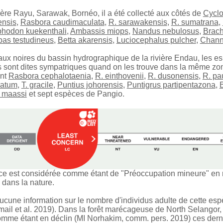
ière Rayu, Sarawak, Bornéo, il a été collecté aux côtés de
Cyclo
ensis
,
Rasbora caudimaculata
,
R. sarawakensis
,
R. sumatrana
,
hodon kuekenthali
,
Ambassis miops
,
Nandus nebulosus
,
Brach
as testudineus
,
Betta akarensis
,
Luciocephalus pulcher
,
Chann
aux noires du bassin hydrographique de la rivière Endau, les 
s sont dites sympatriques quand on les trouve dans la même z
nt
Rasbora cephalotaenia
,
R. einthovenii
,
R. dusonensis
,
R. pa
ratum
,
T. gracile
,
Puntius johorensis
,
Puntigrus partipentazona
,
a maassi
et sept espèces de Pangio.
e est considérée comme étant de "Préoccupation mineure" en rai
dans la nature.
 aucune information sur le nombre d'individus adulte de cette es
mail et al. 2019). Dans la forêt marécageuse de North Selangor,
mme étant en déclin (MI Norhakim, comm. pers. 2019) ces derni