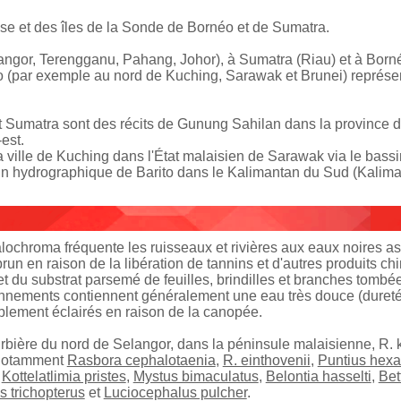
se et des îles de la Sonde de Bornéo et de Sumatra.
langor, Terengganu, Pahang, Johor), à Sumatra (Riau) et à Bor
éo (par exemple au nord de Kuching, Sarawak et Brunei) représe
Sumatra sont des récits de Gunung Sahilan dans la province de 
est.
 la ville de Kuching dans l'État malaisien de Sarawak via le bas
in hydrographique de Barito dans le Kalimantan du Sud (Kalima
ochroma fréquente les ruisseaux et rivières aux eaux noires as
brun en raison de la libération de tannins et d'autres produits c
t du substrat parsemé de feuilles, brindilles et branches tombé
nnements contiennent généralement une eau très douce (dureté n
blement éclairés en raison de la canopée.
rbière du nord de Selangor, dans la péninsule malaisienne, R.
 notamment
Rasbora cephalotaenia
,
R. einthovenii
,
Puntius hex
,
Kottelatlimia pristes
,
Mystus bimaculatus
,
Belontia hasselti
,
Bet
 trichopterus
et
Luciocephalus pulcher
.