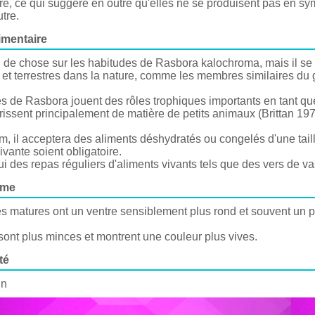
re, ce qui suggère en outre qu'elles ne se produisent pas en sy
utre.
imentaire
 de chose sur les habitudes de Rasbora kalochroma, mais il se 
et terrestres dans la nature, comme les membres similaires du 
 de Rasbora jouent des rôles trophiques importants en tant que
rissent principalement de matière de petits animaux (Brittan 19
, il acceptera des aliments déshydratés ou congelés d'une tail
ivante soient obligatoire.
i des repas réguliers d'aliments vivants tels que des vers de v
sme
s matures ont un ventre sensiblement plus rond et souvent un 
ont plus minces et montrent une couleur plus vives.
té
n