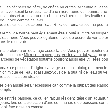
feuilles séchées de hêtre, de chêne ou autres, accentuera l'aspect
s, favoriserait la croissance d'une micro-faune qui fournira un
les tanins et autres produits chimiques libérés par les feuille
eau noire comme celle-ci.
bois et les feuilles colorer l'eau. R. kalochroma est connu pour 
let rempli de tourbe peut également être ajouté au filtre ou suspe
d'eau noire. Vous pouvez également vous procurer de véritable
ns le réservoir.
ma préférera un éclairage assez faible. Vous pouvez ajouter qu
ditions, comme
Microsorum pteropus
,
Vesicularia dubyana
ou que
rcelles de végétation flottante pourront aussi être utilisées pour
amais ce poisson d'origine sauvage à un bac biologiquement imma
 chimique de l'eau et assurez-vous de la qualité de l'eau du vende
ne acclimatation idéale.
e bien ajusté sera nécessaire car, comme la plupart des Rasbor
compli.
e est très paisible, ce qui en fait un résident idéal d'un aquar
urs, lors de la sélection d'une communauté de poissons compat
e doit être prise en compte.