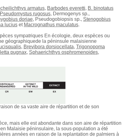
cheilichthys armatus
,
Barbodes everetti
,
B. binotatus
Pseudomystus rugosus
, Dermogenys sp.,
ygobius doriae
, Pseudogobiopsis sp.,
Stenogobius
a lucius
et
Macrognathus maculatus
.
espèces
sympatriques
En écologie, deux espèces ou
one géographique
de la péninsule malaisienne
ucisqualis
,
Brevibora dorsiocellata
,
Trigonopoma
Betta pugnax
,
Sphaerichthys osphromenoides
,
son de sa vaste aire de répartition et de son
pèce, mais elle est abondante dans son aire de répartition
 en Malaisie péninsulaire, la sous-population a été
ères années en raison de la replantation de palmiers à