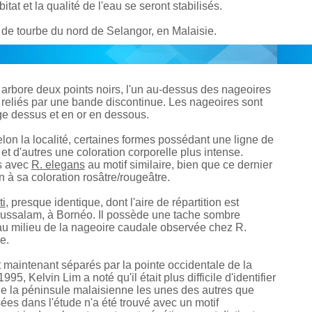
tat et la qualité de l'eau se seront stabilisés.
de tourbe du nord de Selangor, en Malaisie.
l arbore deux points noirs, l'un au-dessus des nageoires
e reliés par une bande discontinue. Les nageoires sont
uge dessus et en or en dessous.
lon la localité, certaines formes possédant une ligne de
t d'autres une coloration corporelle plus intense.
es avec
R. elegans
au motif similaire, bien que ce dernier
n à sa coloration rosâtre/rougeâtre.
ti
, presque identique, dont l'aire de répartition est
arussalam, à Bornéo. Il possède une tache sombre
au milieu de la nageoire caudale observée chez R.
e.
maintenant séparés par la pointe occidentale de la
 Kelvin Lim a noté qu'il était plus difficile d'identifier
e la péninsule malaisienne les unes des autres que
sées dans l'étude n'a été trouvé avec un motif