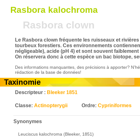
Rasbora kalochroma
Rasbora clown
Le Rasbora clown fréquente les ruisseaux et rivière
tourbeux forestiers. Ces environnements contiennen
négligeable), acide (pH 4) et sont souvent faiblement
On réservera donc à cette espèce un bac biotope, seu
Des informations manquantes, des précisions à apporter? N'hés
rédaction de la base de données!
Taxinomie
Descripteur :
Bleeker 1851
Classe:
Actinopterygii
Ordre:
Cypriniformes
Synonymes
Leuciscus kalochroma (Bleeker, 1851)