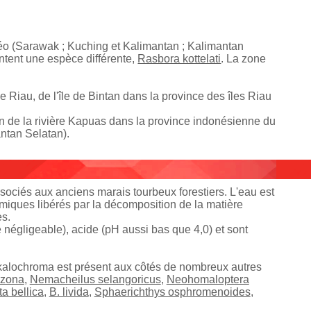
néo (Sarawak ; Kuching et Kalimantan ; Kalimantan
ntent une espèce différente,
Rasbora kottelati
. La zone
Riau, de l'île de Bintan dans la province des îles Riau
sin de la rivière Kapuas dans la province indonésienne du
ntan Selatan).
sociés aux anciens marais tourbeux forestiers. L'eau est
himiques libérés par la décomposition de la matière
es.
égligeable), acide (pH aussi bas que 4,0) et sont
 kalochroma est présent aux côtés de nombreux autres
azona
,
Nemacheilus selangoricus
,
Neohomaloptera
ta bellica
,
B. livida
,
Sphaerichthys osphromenoides
,