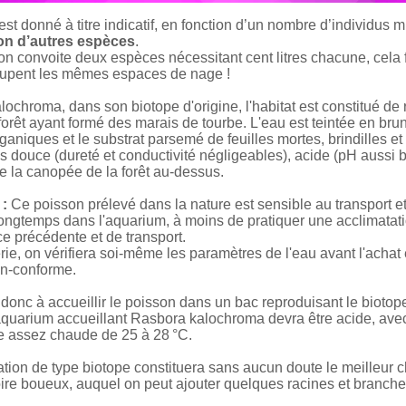
st donné à titre indicatif, en fonction d’un nombre d’individus 
ion d’autres espèces
.
i on convoite deux espèces nécessitant cent litres chacune, cela f
ccupent les mêmes espaces de nage !
ochroma, dans son biotope d'origine, l'habitat est constitué de 
forêt ayant formé des marais de tourbe. L'eau est teintée en bru
ganiques et le substrat parsemé de feuilles mortes, brindilles
s douce (dureté et conductivité négligeables), acide (pH aussi b
e la canopée de la forêt au-dessus.
 :
Ce poisson prélevé dans la nature est sensible au transport et 
longtemps dans l'aquarium, à moins de pratiquer une acclimatat
e précédente et de transport.
ie, on vérifiera soi-même les paramètres de l'eau avant l'acha
n-conforme.
 donc à accueillir le poisson dans un bac reproduisant le biotope
aquarium accueillant Rasbora kalochroma devra être acide, avec 
e assez chaude de 25 à 28 °C.
ation de type biotope constituera sans aucun doute le meilleur c
ire boueux, auquel on peut ajouter quelques racines et branch