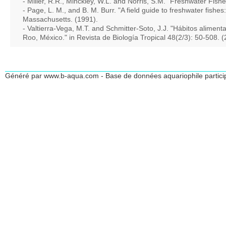
- Miller, R.R., Minckley, W.L. and Norris, S.M. "Freshwater Fish
- Page, L. M., and B. M. Burr. "A field guide to freshwater fish
Massachusetts. (1991).
- Valtierra-Vega, M.T. and Schmitter-Soto, J.J. "Hábitos alimen
Roo, México." in Revista de Biología Tropical 48(2/3): 50-508. 
Généré par www.b-aqua.com - Base de données aquariophile partici