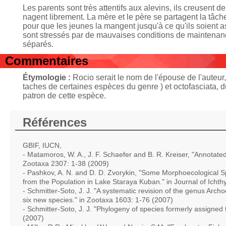
Les parents sont très attentifs aux alevins, ils creusent d
nagent librement. La mère et le père se partagent la tâche
pour que les jeunes la mangent jusqu'à ce qu'ils soient a
sont stressés par de mauvaises conditions de maintenanc
séparés.
Commentaires
Étymologie :
Rocio serait le nom de l'épouse de l'auteur
taches de certaines espèces du genre ) et octofasciata, du 
patron de cette espèce.
Références
GBIF, IUCN,
- Matamoros, W. A., J. F. Schaefer and B. R. Kreiser, "Annotated 
Zootaxa 2307: 1-38 (2009)
- Pashkov, A. N. and D. D. Zvorykin, "Some Morphoecological Sp
from the Population in Lake Staraya Kuban." in Journal of Icht
- Schmitter-Soto, J. J. "A systematic revision of the genus Arch
six new species." in Zootaxa 1603: 1-76 (2007)
- Schmitter-Soto, J. J. "Phylogeny of species formerly assigned
(2007)