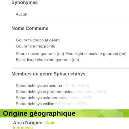
Synonymes
Aucun
Noms Communs
Gourami chocolat géant
Gourami à nez pointu
Sharp-nosed gourami (en) Moonlight chocolate gourami (en)
Black-lined chocolate gourami (en)
Membres du genre
Sphaerichthys
Sphaerichthys acrostoma
(Vierke, 1979)
Sphaerichthys osphromenoides
(Canestrini, 1860)
Sphaerichthys selatanensis
(Vierke, 1979)
Sphaerichthys vaillanti
(Pellegrin, 1930)
Origine géographique
Aire d'origine :
Asie
Indonésie