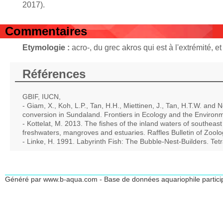
2017).
Commentaires
Etymologie :
acro‑, du grec akros qui est à l'extrémité, 
Références
GBIF, IUCN,
- Giam, X., Koh, L.P., Tan, H.H., Miettinen, J., Tan, H.T.W. and 
conversion in Sundaland. Frontiers in Ecology and the Environ
- Kottelat, M. 2013. The fishes of the inland waters of southeas
freshwaters, mangroves and estuaries. Raffles Bulletin of Zool
- Linke, H. 1991. Labyrinth Fish: The Bubble-Nest-Builders. Tet
Généré par www.b-aqua.com - Base de données aquariophile partici