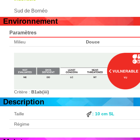
Sud de Bornéo
Environnement
Paramètres
Milieu
Douce
Critère :
B1ab(iii)
Description
Taille
: 10 cm SL
Régime