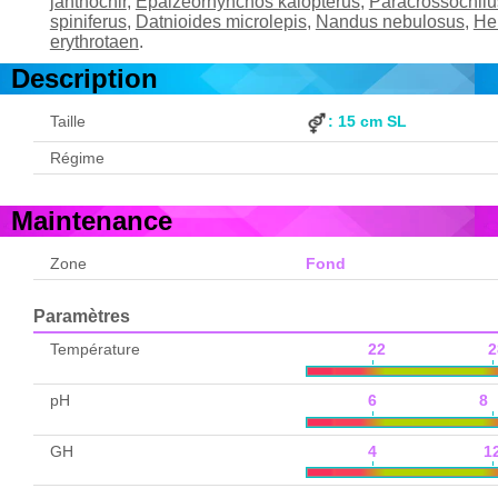
janthochir
,
Epalzeorhynchos kalopterus
,
Paracrossochilus
spiniferus
,
Datnioides microlepis
,
Nandus nebulosus
,
He
erythrotaen
.
Description
Taille
: 15 cm SL
Régime
Maintenance
Zone
Fond
Paramètres
Température
22 2
pH
6 8
GH
4 1