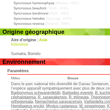
Syncrossus hymenophysa
(Bleeker, 1852)
Syncrossus beauforti
(Smith, 1931)
Syncrossus berdmorei
(Blyth, 1860)
Syncrossus helodes
(Sauvage, 1876)
Syncrossus reversa
(Roberts, 1989)
Origine géographique
Aire d'origine :
Asie
Indonésie
Sumatra, Bornéo
Environnement
Paramètres
Milieu
Douce
Dans le parc national très diversifié de Danau Sentarum,
l’espèce apparaît sympatriquement avec plus de deux ce
Barbonymus schwanenfeldii
,
Barbodes everetii
,
B. kuchi
céphalotaenia
,
R. sarawakensis
,
R. trilineata
,
Trigonopom
orthogoniata
,
Nemacheilus saravacensis
,
Vaillantella 
Hemibagrus wyckii
,
Mystus castaneus
,
M. singaringan
,
K