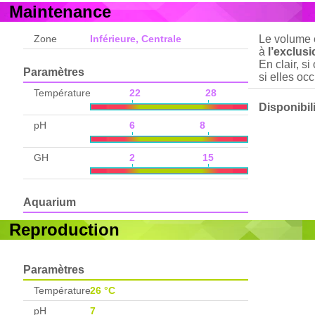
Maintenance
Zone
Inférieure, Centrale
Le volume e
à
l’exclus
En clair, s
Paramètres
si elles o
Température
22 28
Disponibil
pH
6 8
GH
2 15
Aquarium
Reproduction
Paramètres
Température
26 °C
pH
7