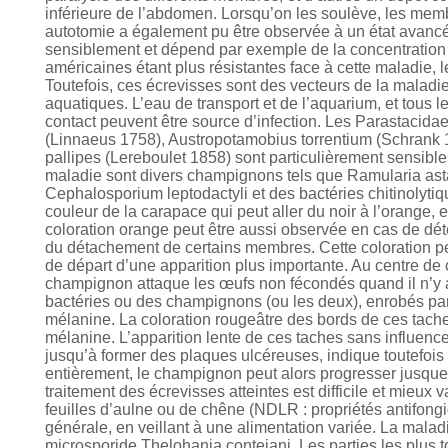
inférieure de l’abdomen. Lorsqu’on les soulève, les mem
autotomie a également pu être observée à un état avancé de
sensiblement et dépend par exemple de la concentration 
américaines étant plus résistantes face à cette maladie, l
Toutefois, ces écrevisses sont des vecteurs de la maladi
aquatiques. L’eau de transport et de l’aquarium, et tous
contact peuvent être source d’infection. Les Parastacida
(Linnaeus 1758), Austropotamobius torrentium (Schrank 
pallipes (Lereboulet 1858) sont particulièrement sensibl
maladie sont divers champignons tels que Ramularia ast
Cephalosporium leptodactyli et des bactéries chitinolyt
couleur de la carapace qui peut aller du noir à l’orange,
coloration orange peut être aussi observée en cas de dét
du détachement de certains membres. Cette coloration peu
de départ d’une apparition plus importante. Au cent
champignon attaque les œufs non fécondés quand il n’y 
bactéries ou des champignons (ou les deux), enrobés par 
mélanine. La coloration rougeâtre des bords de ces tache
mélanine. L’apparition lente de ces taches sans influenc
jusqu’à former des plaques ulcéreuses, indique toutefois u
entièrement, le champignon peut alors progresser jusque 
traitement des écrevisses atteintes est difficile et mieux 
feuilles d’aulne ou de chêne (NDLR : propriétés antifong
générale, en veillant à une alimentation variée. La malad
microsporide Thelohania contejani. Les parties les plus 