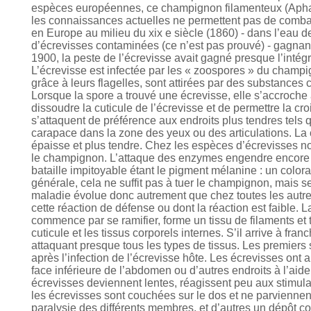
espèces européennes, ce champignon filamenteux (Aphano
les connaissances actuelles ne permettent pas de combat
en Europe au milieu du xix e siècle (1860) - dans l’eau de
d’écrevisses contaminées (ce n’est pas prouvé) - gagnant a
1900, la peste de l’écrevisse avait gagné presque l’intég
L’écrevisse est infectée par les « zoospores » du champ
grâce à leurs flagelles, sont attirées par des substances 
Lorsque la spore a trouvé une écrevisse, elle s’accroche
dissoudre la cuticule de l’écrevisse et de permettre la c
s’attaquent de préférence aux endroits plus tendres tels 
carapace dans la zone des yeux ou des articulations. La cu
épaisse et plus tendre. Chez les espèces d’écrevisses n
le champignon. L’attaque des enzymes engendre encore tou
bataille impitoyable étant le pigment mélanine : un colo
générale, cela ne suffit pas à tuer le champignon, mais 
maladie évolue donc autrement que chez toutes les autr
cette réaction de défense ou dont la réaction est faible.
commence par se ramifier, forme un tissu de filaments et 
cuticule et les tissus corporels internes. S’il arrive à fran
attaquant presque tous les types de tissus. Les premiers
après l’infection de l’écrevisse hôte. Les écrevisses ont
face inférieure de l’abdomen ou d’autres endroits à l’aide
écrevisses deviennent lentes, réagissent peu aux stimulatio
les écrevisses sont couchées sur le dos et ne parviennent
paralysie des différents membres, et d’autres un dépôt cot