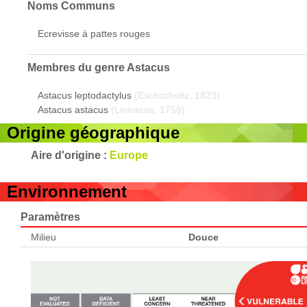
Noms Communs
Ecrevisse à pattes rouges
Membres du genre
Astacus
Astacus leptodactylus
(Eschscholtz, 1823)
Astacus astacus
(Linnaeus, 1758)
Origine géographique
Aire d'origine :
Europe
Environnement
Paramètres
Milieu
Douce