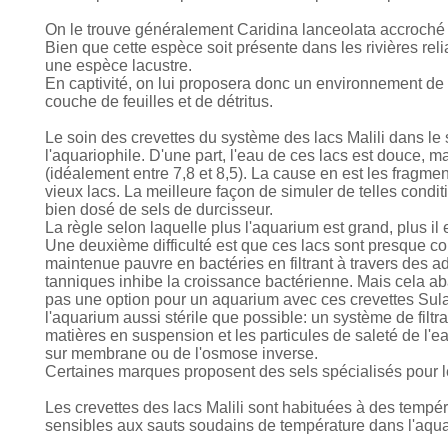
On le trouve généralement Caridina lanceolata accroché 
Bien que cette espèce soit présente dans les rivières reli
une espèce lacustre.
En captivité, on lui proposera donc un environnement de 
couche de feuilles et de détritus.
Le soin des crevettes du système des lacs Malili dans le
l'aquariophile. D'une part, l'eau de ces lacs est douce, m
(idéalement entre 7,8 et 8,5). La cause en est les fragmen
vieux lacs. La meilleure façon de simuler de telles conditio
bien dosé de sels de durcisseur.
La règle selon laquelle plus l'aquarium est grand, plus il es
Une deuxième difficulté est que ces lacs sont presque co
maintenue pauvre en bactéries en filtrant à travers des a
tanniques inhibe la croissance bactérienne. Mais cela ab
pas une option pour un aquarium avec ces crevettes Sula
l'aquarium aussi stérile que possible: un système de filtr
matières en suspension et les particules de saleté de l'ea
sur membrane ou de l'osmose inverse.
Certaines marques proposent des sels spécialisés pour l
Les crevettes des lacs Malili sont habituées à des temp
sensibles aux sauts soudains de température dans l'aqu