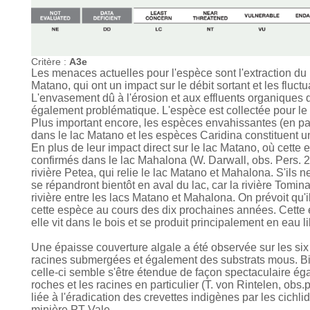
Critère :
A3e
Les menaces actuelles pour l'espèce sont l'extraction du n
Matano, qui ont un impact sur le débit sortant et les fluct
L'envasement dû à l'érosion et aux effluents organiques 
également problématique. L'espèce est collectée pour 
Plus important encore, les espèces envahissantes (en par
dans le lac Matano et les espèces Caridina constituent un
En plus de leur impact direct sur le lac Matano, où cette 
confirmés dans le lac Mahalona (W. Darwall, obs. Pers. 
rivière Petea, qui relie le lac Matano et Mahalona. S'ils 
se répandront bientôt en aval du lac, car la rivière Tomi
rivière entre les lacs Matano et Mahalona. On prévoit qu'
cette espèce au cours des dix prochaines années. Cette 
elle vit dans le bois et se produit principalement en eau li
Une épaisse couverture algale a été observée sur les six
racines submergées et également des substrats mous. Bie
celle-ci semble s'être étendue de façon spectaculaire ég
roches et les racines en particulier (T. von Rintelen, obs
liée à l'éradication des crevettes indigènes par les cichl
minière PT Vale.