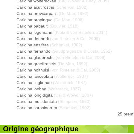
Caridina woltereckae
(Cai, Wowor & Choy, 2009)
Caridina acutirostris
(Schenkel, 1902)
Caridina brevicarpalis
(De Man, 1892)
Caridina propinqua
(De Man, 1908)
Caridina babaulti
(Bouvier, 1918)
Caridina logemanni
(Klotz & von Rintelen, 2014)
Caridina dennerli
(von Rintelen & Cai, 2009)
Caridina ensifera
(Schenkel, 1902)
Caridina fernandoi
(Arudpragasam & Costa, 1962)
Caridina glaubrechti
(von Rintelen & Cai, 2009)
Caridina gracilirostris
(De Man, 1892)
Caridina holthuisi
(von Rintelen & Cai, 2009)
Caridina lanceolata
(Woltereck, 1937)
Caridina lingkonae
(Woltereck, 1937)
Caridina loehae
(Woltereck, 1937)
Caridina longidigita
(Cai & Wowor, 2007)
Caridina multidentata
(Stimpson, 1860)
Caridina sarasinorum
(Schenkel, 1902)
25 premi
Origine géographique