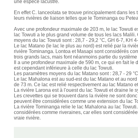
une espèce lacustre.
En effet C. lanceolata se trouve principalement dans les
leurs rivières de liaison telles que le Tominanga ou Petea
Avec une profondeur maximale de 203 m, le lac Towuti es
lac Towuti a le plus grand volume de tous les lacs Malili
moyens du lac Towuti sont : 28,7 - 29,2 °C, GH 6-7, KH 
Le lac Matano (le lac le plus au nord) est relié par la rivi
rivière Tominanga. Lontoa et Masapi sont considérés comm
trois grands lacs, mais font néanmoins partie du système 
Il a une profondeur maximale de 590 m, ce qui en fait le 
est cependant inférieure à celle du lac Towuti.
Les paramètres moyens du lac Matano sont : 28,7 - 29 °
Le lac Mahalona est au sud-est du lac Matano et au nord d
de 73 m. Ce lac est relié respectivement au lac Matano et 
La rivière Larona est à l'ouest du lac Towuti et draine le 
Les crevettes qui se trouvent dans la rivière ne sont do
peuvent être considérées comme une extension du lac To
La rivière Tominanga relie le lac Mahalona au lac Towuti.
considérées comme riveraines, car elles sont considérée
vraie rivière.