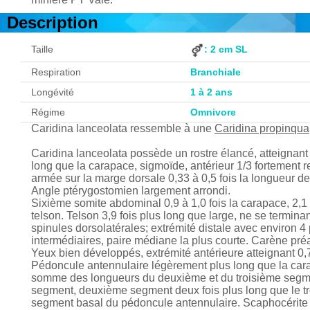
Description
Taille
: 2 cm SL
Respiration
Branchiale
Longévité
1 à 2 ans
Régime
Omnivore
Caridina lanceolata ressemble à une
Caridina propinqua
Caridina lanceolata possède un rostre élancé, atteignant b
long que la carapace, sigmoïde, antérieur 1/3 fortement re
armée sur la marge dorsale 0,33 à 0,5 fois la longueur de 
Angle ptérygostomien largement arrondi.
Sixième somite abdominal 0,9 à 1,0 fois la carapace, 2,1 
telson. Telson 3,9 fois plus long que large, ne se termina
spinules dorsolatérales; extrémité distale avec environ 4 
intermédiaires, paire médiane la plus courte. Carène pré
Yeux bien développés, extrémité antérieure atteignant 0,
Pédoncule antennulaire légèrement plus long que la car
somme des longueurs du deuxième et du troisième segment
segment, deuxième segment deux fois plus long que le tro
segment basal du pédoncule antennulaire. Scaphocérite m