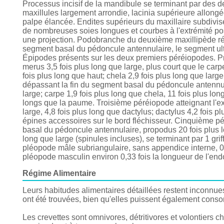
Processus incisif de la mandibule se terminant par des de
maxillules largement arrondie, lacinia supérieure allongé
palpe élancée. Endites supérieurs du maxillaire subdivisé
de nombreuses soies longues et courbes à l'extrémité pos
une projection. Podobranche du deuxième maxillipède réd
segment basal du pédoncule antennulaire, le segment ult
Épipodes présents sur les deux premiers péréiopodes. Prem
merus 3,5 fois plus long que large, plus court que le car
fois plus long que haut; chela 2,9 fois plus long que lar
dépassant la fin du segment basal du pédoncule antennula
large; carpe 1,9 fois plus long que chela, 11 fois plus long
longs que la paume. Troisième péréiopode atteignant l'e
large, 4,8 fois plus long que dactylus; dactylus 4,2 fois p
épines accessoires sur le bord fléchisseur. Cinquième p
basal du pédoncule antennulaire, propodus 20 fois plus lo
long que large (spinules incluses), se terminant par 1 gr
pléopode mâle subriangulaire, sans appendice interne, 
pléopode masculin environ 0,33 fois la longueur de l'endo
Régime Alimentaire
Leurs habitudes alimentaires détaillées restent inconnue
ont été trouvées, bien qu'elles puissent également conso
Les crevettes sont omnivores, détritivores et volontiers 