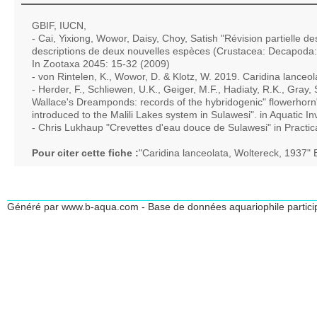
GBIF, IUCN,
- Cai, Yixiong, Wowor, Daisy, Choy, Satish "Révision partielle 
descriptions de deux nouvelles espèces (Crustacea: Decapoda:
In Zootaxa 2045: 15-32 (2009)
- von Rintelen, K., Wowor, D. & Klotz, W. 2019. Caridina lance
- Herder, F., Schliewen, U.K., Geiger, M.F., Hadiaty, R.K., Gray, 
Wallace's Dreamponds: records of the hybridogenic" flowerhorn" 
introduced to the Malili Lakes system in Sulawesi". in Aquatic I
- Chris Lukhaup "Crevettes d'eau douce de Sulawesi" in Practic
Pour citer cette fiche :
"Caridina lanceolata, Woltereck, 1937"
Généré par www.b-aqua.com - Base de données aquariophile partici