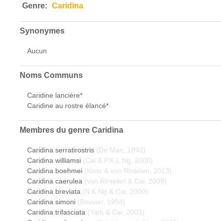
Genre:
Caridina
Synonymes
Aucun
Noms Communs
Caridine lancière*
Caridine au rostre élancé*
Membres du genre
Caridina
Caridina serratirostris
(De Man, 1892)
Caridina williamsi
(Cai & P.K.L.Ng, 2000)
Caridina boehmei
(Klotz & von Rintelen, 2013)
Caridina caerulea
(von Rintelen & Cai, 2009)
Caridina breviata
(N.K.Ng & Cai, 2000)
Caridina simoni
(Bouvier, 1904)
Caridina trifasciata
(Yam & Cai, 2003)