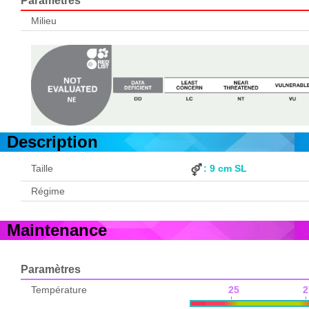
Paramètres
Milieu
Description
Taille
: 9 cm SL
Régime
Maintenance
Paramètres
Température
25 2