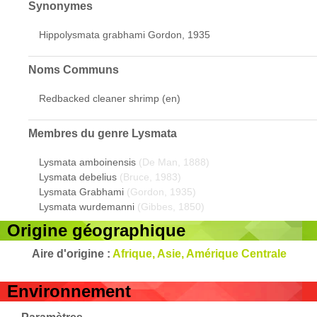
Synonymes
Hippolysmata grabhami Gordon, 1935
Noms Communs
Redbacked cleaner shrimp (en)
Membres du genre
Lysmata
Lysmata amboinensis
(De Man, 1888)
Lysmata debelius
(Bruce, 1983)
Lysmata Grabhami
(Gordon, 1935)
Lysmata wurdemanni
(Gibbes, 1850)
Origine géographique
Aire d'origine :
Afrique, Asie, Amérique Centrale
Environnement