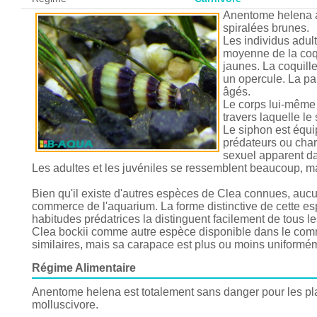
Anentome helena a
spiralées brunes.
Les individus adul
moyenne de la coqu
jaunes. La coquille
un opercule. La par
âgés.
Le corps lui-même e
travers laquelle le 
Le siphon est équi
prédateurs ou charo
sexuel apparent dan
Les adultes et les juvéniles se ressemblent beaucoup, mai
Bien qu'il existe d'autres espèces de Clea connues, auc
commerce de l'aquarium. La forme distinctive de cette es
habitudes prédatrices la distinguent facilement de tous l
Clea bockii comme autre espèce disponible dans le comm
similaires, mais sa carapace est plus ou moins uniformé
Régime Alimentaire
Anentome helena est totalement sans danger pour les pla
molluscivore.