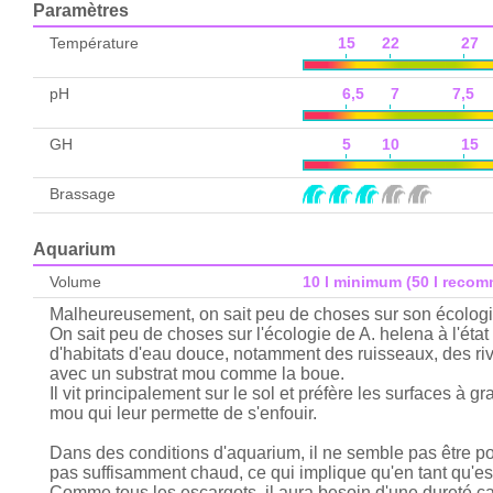
Paramètres
Température
15 22 27 
pH
6,5 7 7,5 
GH
5 10 15 
Brassage
Aquarium
Volume
10 l minimum (50 l reco
Malheureusement, on sait peu de choses sur son écologie
On sait peu de choses sur l'écologie de A. helena à l'ét
d'habitats d'eau douce, notamment des ruisseaux, des riv
avec un substrat mou comme la boue.
Il vit principalement sur le sol et préfère les surfaces à gra
mou qui leur permette de s'enfouir.
Dans des conditions d'aquarium, il ne semble pas être point
pas suffisamment chaud, ce qui implique qu'en tant qu'esp
Comme tous les escargots, il aura besoin d'une dureté ca