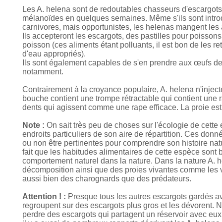
Les A. helena sont de redoutables chasseurs d'escargots
mélanoïdes en quelques semaines. Même s'ils sont introdui
carnivores, mais opportunistes, les helenas mangent les 
Ils accepteront les escargots, des pastilles pour poisso
poisson (ces aliments étant polluants, il est bon de les 
d'eau appropriés).
Ils sont également capables de s'en prendre aux œufs de 
notamment.
Contrairement à la croyance populaire, A. helena n'inject
bouche contient une trompe rétractable qui contient une 
dents qui agissent comme une rape efficace. La proie es
Note :
On sait très peu de choses sur l'écologie de cet
endroits particuliers de son aire de répartition. Ces don
ou non être pertinentes pour comprendre son histoire nat
fait que les habitudes alimentaires de cette espèce sont
comportement naturel dans la nature. Dans la nature A. 
décomposition ainsi que des proies vivantes comme les v
aussi bien des charognards que des prédateurs.
Attention ! :
Presque tous les autres escargots gardés ave
regroupent sur des escargots plus gros et les dévorent. 
perdre des escargots qui partagent un réservoir avec eux