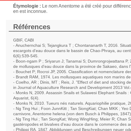
Étymologie :
Le nom Anentome a été créé pour différenci
en est inconnue.
Références
GBIF, CABI
- Anuchernchai S; Tejangkura T ; Chontananarth T, 2016. Situati
escargots d'eau douce dans le bassin de Chao-Phraya, au centre
6(6):539-545.
- Boon-ngam P ; Sriyarun J; Tanamai S; Dumrongrojwattana P, 2
de mollusques d'eau douce dans la province de Sakaeo, dans l'
- Bouchet P; Rocroi JP, 2005. Classification et nomenclature de
- Brandt RAM, 1974. Les mollusques aquatiques non marins de 
- Coelho, AR ; Dinis, MT ; Reis, J. "Effect of diet and stocking den
in Journal of Aquaculture Research and Development 2013 Vol.
- Monks N, 2009. Assassin Snails et Sulawesi Elephant Snails 
Aquarist, 6(4).
- Monks N, 2010. Tueurs nés naturels. Aquariophilie pratique, 
- Ng Ting Hui ; Foon JunnKitt ; Tan SiongKiat; Chan MKK ; Yeo 
carnivore, Anentome helena (von dem Busch à Philippes, 1847).
- Ng Ting Hui ; Tan SiongKat; Wong WingHing; Meier R; Chan S
gastéropodes et bivalves d'eau douce dans le commerce des 
- Philippi RA, 1847. Abbildungen und Beschreibungen neuer ode