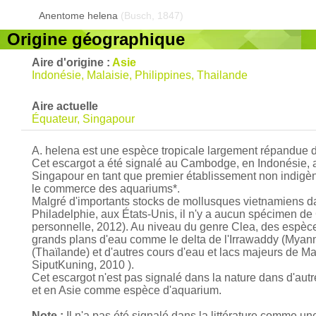
Anentome helena
(Busch, 1847)
Origine géographique
Aire d'origine :
Asie
Indonésie, Malaisie, Philippines, Thailande
Aire actuelle
Équateur, Singapour
A. helena est une espèce tropicale largement répandue d
Cet escargot a été signalé au Cambodge, en Indonésie, au
Singapour en tant que premier établissement non indigène d
le commerce des aquariums*.
Malgré d'importants stocks de mollusques vietnamiens da
Philadelphie, aux États-Unis, il n'y a aucun spécimen
personnelle, 2012). Au niveau du genre Clea, des espèces
grands plans d'eau comme le delta de l'Irrawaddy (Myanm
(Thaïlande) et d'autres cours d'eau et lacs majeurs de Ma
SiputKuning, 2010 ).
Cet escargot n'est pas signalé dans la nature dans d'au
et en Asie comme espèce d'aquarium.
Note :
Il n'a pas été signalé dans la littérature comme 