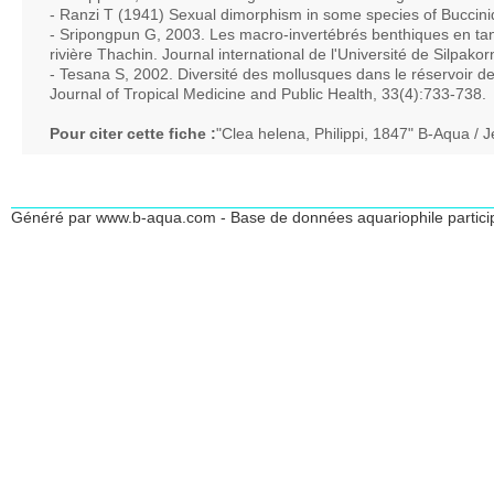
- Ranzi T (1941) Sexual dimorphism in some species of Buccinid
- Sripongpun G, 2003. Les macro-invertébrés benthiques en tant q
rivière Thachin. Journal international de l'Université de Silpako
- Tesana S, 2002. Diversité des mollusques dans le réservoir
Journal of Tropical Medicine and Public Health, 33(4):733-738.
Pour citer cette fiche :
"Clea helena, Philippi, 1847" B-Aqua / 
Généré par www.b-aqua.com - Base de données aquariophile partici