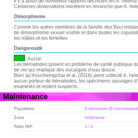
il y a aussi de nombreux rapports décrivant les A. hel
Certaines observations montrent en revanche que A. he
Dimorphisme
Comme les autres membres de la famille des Buccinidae, A
de dimorphisme sexuel visible et dans toutes les copulati
les mâles et les femelles
Dangerosité
Aucun
Les trématodes posent un problème de santé publique da
de vie qui implique des escargots d'eau douce.
Bien qu'Anucherngchai et al. (2016) aient collecté A. he
aucun porteur de trématodes, les spécimens sauvages d'aut
examinés et restent suspects.
Maintenance
Population
2 minimum (5 recommand
Zone
Inférieure
Ratio M/F
1 / 1