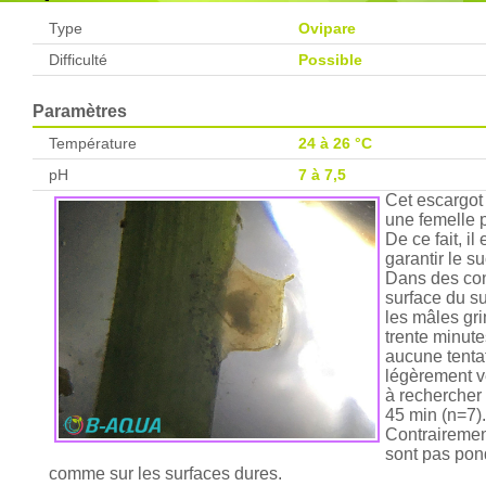
Type
Ovipare
Difficulté
Possible
Paramètres
Température
24 à 26 °C
pH
7 à 7,5
Cet escargot 
une femelle p
De ce fait, i
garantir le s
Dans des con
surface du su
les mâles gri
trente minute
aucune tentat
légèrement v
à rechercher
45 min (n=7).
Contrairemen
sont pas pond
comme sur les surfaces dures.