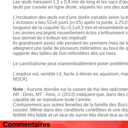
Les œufs mesurent 1,3 ± 0,4 mm de long et les sacs d'œu
œufs par couvée en ligne droite, séparés les uns des au
L'incubation des œufs est d'une durée variable selon la 
L'éclosion a lieu 52±6 jours (n=25) après la ponte, à 25,0
longueur de la coquille SL=3,1±0,3 mm et ressemblent aux 
Les jeunes escargots nouvellement éclos s'enfouissent sou
leur permet de s'enfouir est impératif.
Ils grandissent assez vite pendant les premiers mois de le
atteignent une taille de plusieurs millimètres au bout d
rapporte des tailles de huit millimètres dès six mois.
Le cannibalisme peut vraisemblablement poser problème, 
L'espèce est, semble t-il, facile à élever en aquarium, mai
NDLR).
Note :
Aucune donnée sur la saison de frai des spécimens
AR ; Dinis, MT ; Reis, J. (2013) indiquent que, dans des 
capable de se reproduire toute l'année.
Contrairement aux autres femelles de la famille des Bucc
couvée. Même dans des conditions contrôlées et une dispo
fertilité très faible et un taux de survie très élevé tout au l
Commentaires