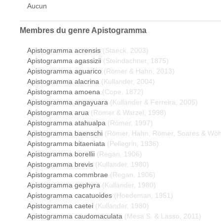
Aucun
Membres du genre
Apistogramma
Apistogramma acrensis
(Staeck, 2003)
Apistogramma agassizii
(Steindachner, 1875)
Apistogramma aguarico
(Römer & Hahn, 2013)
Apistogramma alacrina
(Kullander, 2004)
Apistogramma amoena
(Cope, 1872)
Apistogramma angayuara
(Kullander & Ferreira, 2005)
Apistogramma arua
(Römer & Warzel, 1998)
Apistogramma atahualpa
(Römer, 1997)
Apistogramma baenschi
(Römer, Hahn, Römer, Soares & Wöhl
Apistogramma bitaeniata
(Pellegrin, 1936)
Apistogramma borellii
(Regan, 1906)
Apistogramma brevis
(Kullander, 1980)
Apistogramma commbrae
(Regan, 1906)
Apistogramma gephyra
(Kullander, 1980)
Apistogramma cacatuoides
(Hoedeman, 1951)
Apistogramma caetei
(Kullander, 1980)
Apistogramma caudomaculata
(Mesa S. & Lasso, 2011)