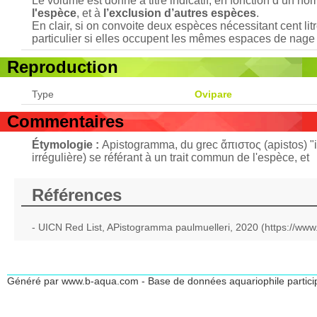
Le volume est donné à titre indicatif, en fonction d’un n
l'espèce
, et à
l’exclusion d’autres espèces
.
En clair, si on convoite deux espèces nécessitant cent lit
particulier si elles occupent les mêmes espaces de nage 
Reproduction
Type
Ovipare
Commentaires
Étymologie :
Apistogramma, du grec ἄπιστος (apistos) "irr
irrégulière) se référant à un trait commun de l'espèce, et
Références
- UICN Red List, APistogramma paulmuelleri, 2020 (https://www
Généré par www.b-aqua.com - Base de données aquariophile partici