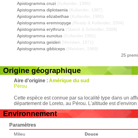
Apistogramma cruzi
(Kullander, 1986)
Apistogramma diplotaenia
(Kullander, 1987)
Apistogramma elizabethae
(Kullander, 1980)
Apistogramma eremnopyge
(Ready & Kullander, 2004)
Apistogramma erythrura
(Staeck & Schindler, 2008)
Apistogramma eunotus
(Kullander,1981)
Apistogramma geisleri
(Meinken, 1971)
Apistogramma gibbiceps
(Meinken, 1969)
25 premi
Origine géographique
Aire d'origine :
Amérique du sud
Pérou
Cette espèce est connue par sa localité type dans un aff
département de Loreto, au Pérou. L'altitude est d'environ
Environnement
Paramètres
Milieu
Douce