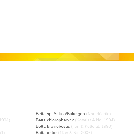
Betta sp. Antuta/Bulungan
(Non décrite)
 1994)
Betta chloropharynx
(Kottelat & Ng, 1994)
Betta breviobesus
(Tan & Kottelat, 1998)
51)
Betta antoni
(Tan & Ng, 2006)