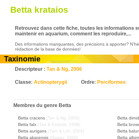
Betta krataios
Retrouvez dans cette fiche, toutes les informations s
maintenir en aquarium, comment les reproduire,...
Des informations manquantes, des précisions à apporter? N'hés
rédaction de la base de données!
Taxinomie
Descripteur :
Tan & Ng, 2006
Classe:
Actinopterygii
Ordre:
Perciformes
Membres du genre
Betta
Betta cracens
(Tan & Ng, 2005)
Betta dimid
Betta falx
(Tan & Kottelat, 1998)
Betta bro
Betta aurigans
(Tam & Lim, 2004)
Betta balu
Betta akarensis
(Regan, 1910)
Betta albi