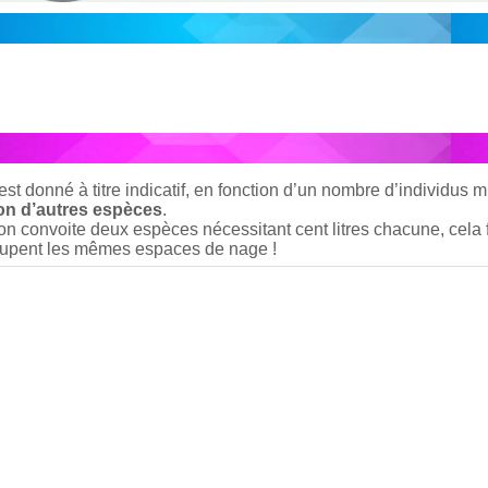
st donné à titre indicatif, en fonction d’un nombre d’individus 
ion d’autres espèces
.
i on convoite deux espèces nécessitant cent litres chacune, cela f
ccupent les mêmes espaces de nage !