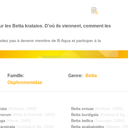
ur les Betta krataios. D'où ils viennent, comment les
itez pas à devenir membre de B-Aqua et participer à la
Famille:
Genre:
Betta
Osphronemidae
iata
(Roberts, 1989)
Betta enisae
(Kottelat, 1995)
wnorum
(Witte & Schmidt, 1992)
Betta burdigala
(Kottelat & Ng,
nga
(Herre, 1940)
Betta bellica
(Sauvage, 1884)
marginata
(Kottelat & Ng, 1994)
Betta anabatoides
(Bleeker, 18