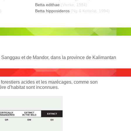
Betta edithae
(Vierke, 1984)
)
Betta hipposideros
(Ng & Kottelat, 1994)
 de Sanggau et de Mandor, dans la province de Kalimantan
 forestiers acides et les marécages, comme son
re d'habitat sont inconnues.