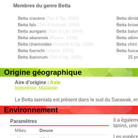
Membres du genre
Betta
Betta cracens
(Tan & Ng, 2005)
Betta dimid
Betta falx
(Tan & Kottelat, 1998)
Betta bro
Betta aurigans
(Tam & Lim, 2004)
Betta balu
Betta akarensis
(Regan, 1910)
Betta albi
Betta channoides
(Kottelat & Ng, 1994)
Betta chini
Betta foerschi
(Vierke, 1979)
Betta fusc
Betta ibanorum
(Tan & Ng, 2004)
25 p
Origine géographique
Aire d'origine :
Asie
Indonésie, Malaisie
Le Betta taeniata est présent dans le sud du Sarawak, en
Environnement
Il a égalem
Paramètres
tanins, une
Milieu
Douce
Les espèc