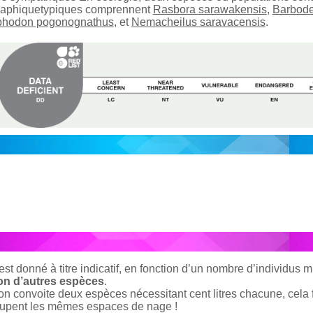
raphique
typiques comprennent
Rasbora sarawakensis
,
Barbode
hodon pogonognathus
, et
Nemacheilus saravacensis
.
st donné à titre indicatif, en fonction d’un nombre d’individus 
ion d’autres espèces
.
i on convoite deux espèces nécessitant cent litres chacune, cela f
ccupent les mêmes espaces de nage !